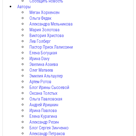
Сообщить новость
Авторы
Меган Хорхенсен
Ольга Федак
Александра Мельникова
Мария Золотова
Виктория Христова
Лев Голберг
Пастор Приск Лалиссини
Елена Богуцкая
Ирина Davy
Эвелина Азаева
Олег Матвеев
Эмилия Альтшулер
Артем Ротов
Блог Ирины Сысоевой
Оксана Толстых
Ольга Павловская
Андрей Иришкин
Ирина Павлова
Елена Курагина
Александр Ресин
Блог Сергея Зинченко
Александр Петраков