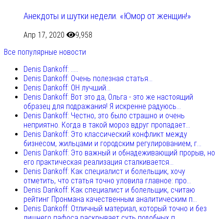
Анекдоты и шутки недели. «Юмор от женщин!»
Апр 17, 2020
9,958
Все популярные новости
Denis Dankoff: .....
Denis Dankoff: Очень полезная статья...
Denis Dankoff: ОН лучший...
Denis Dankoff: Вот это да, Ольга - это же настоящий
образец для подражания! Я искренне радуюсь...
Denis Dankoff: Честно, это было страшно и очень
неприятно. Когда в такой мороз вдруг пропадает...
Denis Dankoff: Это классический конфликт между
бизнесом, жильцами и городским регулированием, г...
Denis Dankoff: Это важный и обнадеживающий прорыв, но
его практическая реализация сталкивается...
Denis Dankoff: Как специалист и болельщик, хочу
отметить, что статья точно уловила главное: про...
Denis Dankoff: Как специалист и болельщик, считаю
рейтинг Пронмана качественным аналитическим п...
Denis Dankoff: Отличный материал, который точно и без
лишнего пафоса раскрывает суть подобных п...