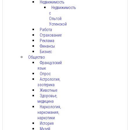
Недвижимость
Недвижимость
с
Ольгой
Успенской
Работа
Страхование
Реклама
Финансы
Бизнес
Общество
Французский
язык
Опрос
Астрология,
эзотерика
Животные
Здоровье,
медицина
Наркология,
наркомания,
наркотики
История
Музей