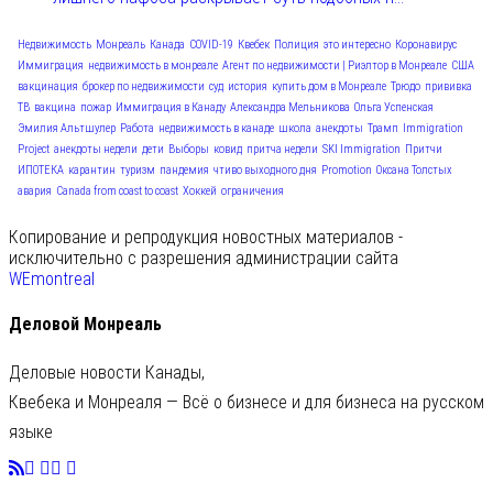
Недвижимость
Монреаль
Канада
COVID-19
Квебек
Полиция
это интересно
Коронавирус
Иммиграция
недвижимость в монреале
Агент по недвижимости | Риэлтор в Монреале
США
вакцинация
брокер по недвижимости
суд
история
купить дом в Монреале
Трюдо
прививка
ТВ
вакцина
пожар
Иммиграция в Канаду
Александра Мельникова
Ольга Успенская
Эмилия Альтшулер
Работа
недвижимость в канаде
школа
анекдоты
Трамп
Immigration
Project
анекдоты недели
дети
Выборы
ковид
притча недели
SKI Immigration
Притчи
ИПОТЕКА
карантин
туризм
пандемия
чтиво выходного дня
Promotion
Оксана Толстых
авария
Canada from coast to coast
Хоккей
ограничения
Копирование и репродукция новостных материалов -
исключительно с разрешения администрации сайта
WEmontreal
Деловой Монреаль
Деловые новости Канады,
Квебека и Монреаля — Всё о бизнесе и для бизнеса на русском
языке