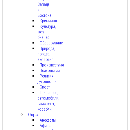
Запада
и
Востока
Криминал
Культура,
шоу-
бизнес
Образование
Природа,
погода,
экология
Происшествия
Психология
Религия,
духовность
Спорт
Транспорт,
автомобили,
самолёты,
корабли
Отдых
Анекдоты
Афиша