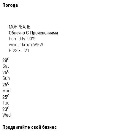
Погода
C
22
МОНРЕАЛЬ
Облачно С Прояснениями
humidity: 90%
wind: 1km/h WSW
H 23 • L 21
C
28
Sat
C
26
Sun
C
25
Mon
C
25
Tue
C
23
Wed
Продвигайте свой бизнес