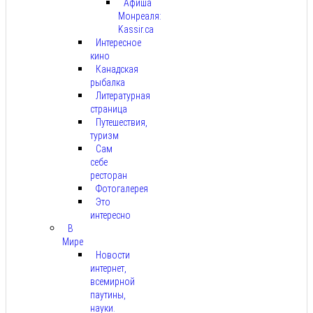
Афиша
Монреаля:
Kassir.ca
Интересное
кино
Канадская
рыбалка
Литературная
страница
Путешествия,
туризм
Сам
себе
ресторан
Фотогалерея
Это
интересно
В
Мире
Новости
интернет,
всемирной
паутины,
науки.