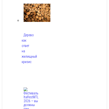
2026
Дерево
как
ответ
на
жилищный
кризис
Авг
7,
2026