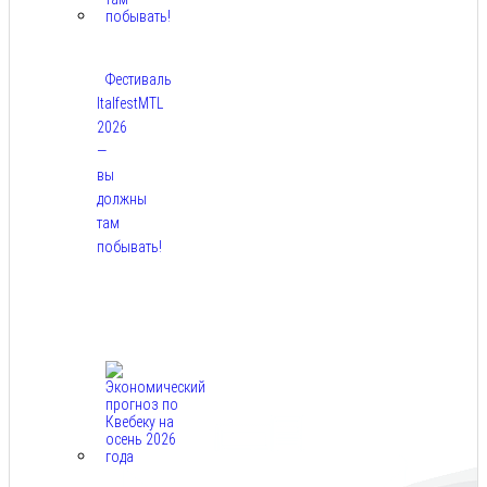
Фестиваль
ItalfestMTL
2026
—
вы
должны
там
побывать!
Авг
7,
2026