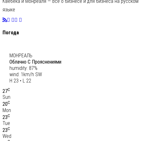
Квебека и Монреаля — Всё о бизнесе и для бизнеса на русском
языке
Погода
C
23
МОНРЕАЛЬ
Облачно С Прояснениями
humidity: 87%
wind: 1km/h SW
H 23 • L 22
C
27
Sun
C
20
Mon
C
23
Tue
C
23
Wed