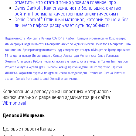
отметить, что статья точно уловила главное: про...
Denis Dankoff: Как специалист и болельщик, считаю
рейтинг Пронмана качественным аналитическим п...
Denis Dankoff: Отличный материал, который точно и без
лишнего пафоса раскрывает суть подобных п...
Недвижимость
Монреаль
Канада
COVID-19
Квебек
Полиция
это интересно
Коронавирус
Иммиграция
недвижимость в монреале
Агент по недвижимости | Риэлтор в Монреале
США
вакцинация
брокер по недвижимости
суд
история
купить дом в Монреале
Трюдо
прививка
ТВ
вакцина
пожар
Иммиграция в Канаду
Александра Мельникова
Ольга Успенская
Эмилия Альтшулер
Работа
недвижимость в канаде
школа
анекдоты
Трамп
Immigration
Project
анекдоты недели
дети
Выборы
ковид
притча недели
SKI Immigration
Притчи
ИПОТЕКА
карантин
туризм
пандемия
чтиво выходного дня
Promotion
Оксана Толстых
авария
Canada from coast to coast
Хоккей
ограничения
Копирование и репродукция новостных материалов -
исключительно с разрешения администрации сайта
WEmontreal
Деловой Монреаль
Деловые новости Канады,