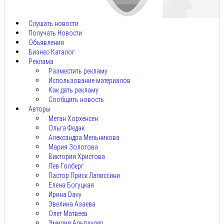
7,
2026
Слушать новости
Получать Новости
Объявления
Бизнес-Каталог
Реклама
Разместить рекламу
Использование материалов
Как дать рекламу
Сообщить новость
Авторы
Меган Хорхенсен
Ольга Федак
Александра Мельникова
Мария Золотова
Виктория Христова
Лев Голберг
Пастор Приск Лалиссини
Елена Богуцкая
Ирина Davy
Эвелина Азаева
Олег Матвеев
Эмилия Альтшулер