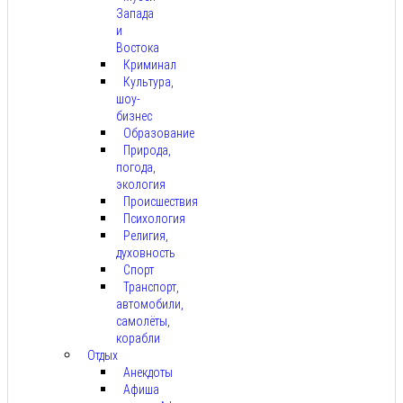
Запада
и
Востока
Криминал
Культура,
шоу-
бизнес
Образование
Природа,
погода,
экология
Происшествия
Психология
Религия,
духовность
Спорт
Транспорт,
автомобили,
самолёты,
корабли
Отдых
Анекдоты
Афиша