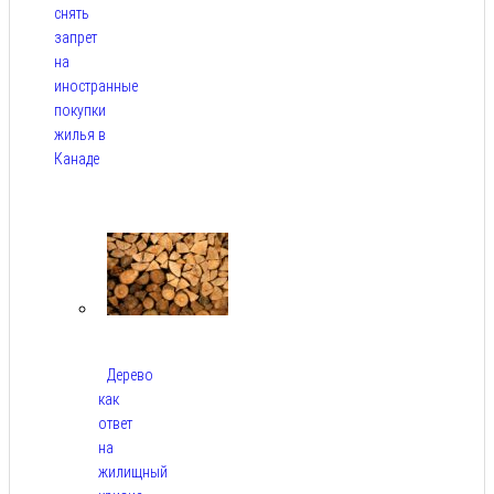
снять
запрет
на
иностранные
покупки
жилья в
Канаде
Авг 7,
2026
Дерево
как
ответ
на
жилищный