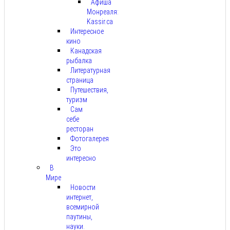
Афиша
Монреаля:
Kassir.ca
Интересное
кино
Канадская
рыбалка
Литературная
страница
Путешествия,
туризм
Сам
себе
ресторан
Фотогалерея
Это
интересно
В
Мире
Новости
интернет,
всемирной
паутины,
науки.