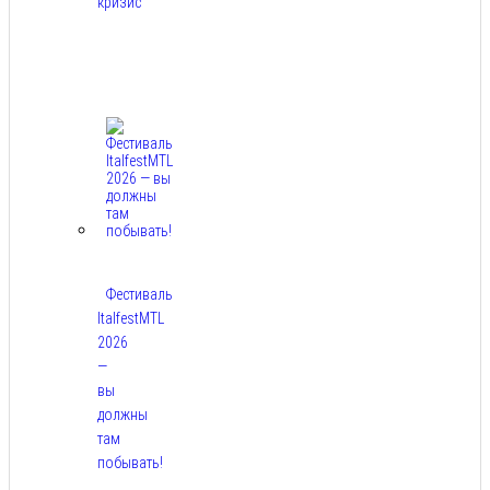
кризис
Авг
7,
2026
Фестиваль
ItalfestMTL
2026
—
вы
должны
там
побывать!