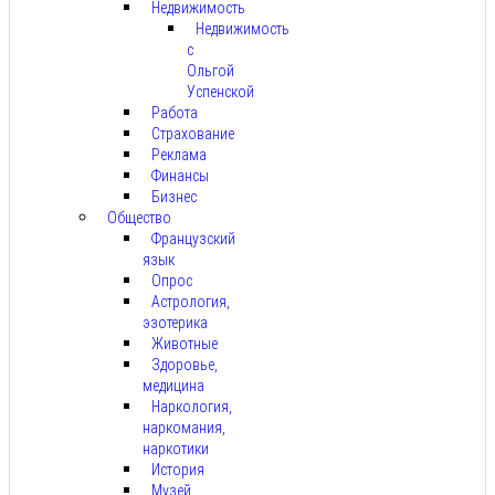
Недвижимость
Недвижимость
с
Ольгой
Успенской
Работа
Страхование
Реклама
Финансы
Бизнес
Общество
Французский
язык
Опрос
Астрология,
эзотерика
Животные
Здоровье,
медицина
Наркология,
наркомания,
наркотики
История
Музей