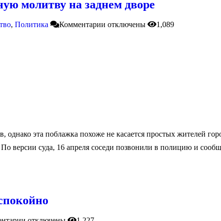
ую молитву на заднем дворе
тво
,
Политика
Комментарии
отключены
1,089
 однако эта поблажка похоже не касается простых жителей горо
. По версии суда, 16 апреля соседи позвонили в полицию и соо
еспокойно
ентарии
отключены
1,227