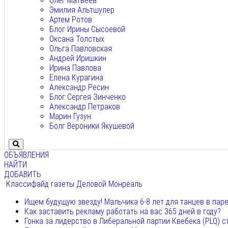
Олег Матвеев
Эмилия Альтшулер
Артем Ротов
Блог Ирины Сысоевой
Оксана Толстых
Ольга Павловская
Андрей Иришкин
Ирина Павлова
Елена Курагина
Александр Ресин
Блог Сергея Зинченко
Александр Петраков
Марин Гузун
Болг Вероники Якушевой
ОБЪЯВЛЕНИЯ
НАЙТИ
ДОБАВИТЬ
Классифайд газеты Деловой Монреаль
Ищем будущую звезду! Мальчика 6-8 лет для танцев в пар
Как заставить рекламу работать на вас 365 дней в году?
Гонка за лидерство в Либеральной партии Квебека (PLQ) с