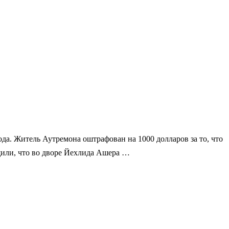
да. Житель Аутремона оштрафован на 1000 долларов за то, что
бщили, что во дворе Йехлида Ашера …