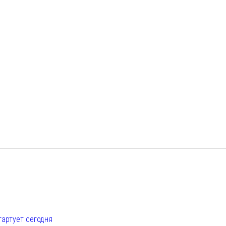
е
тартует сегодня