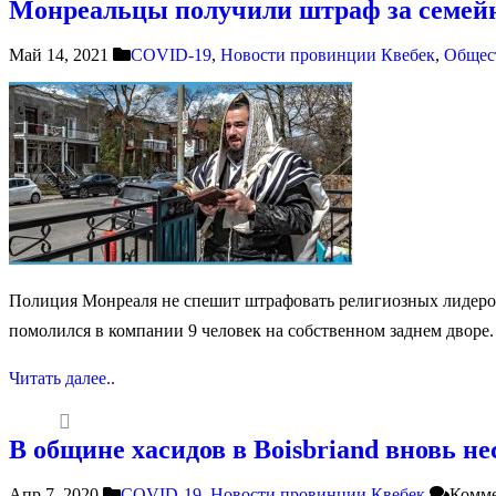
Монреальцы получили штраф за семейн
Май 14, 2021
COVID-19
,
Новости провинции Квебек
,
Общес
Полиция Монреаля не спешит штрафовать религиозных лидеров,
помолился в компании 9 человек на собственном заднем дворе
Читать далее..
В общине хасидов в Boisbriand вновь н
Апр 7, 2020
COVID-19
,
Новости провинции Квебек
Комм