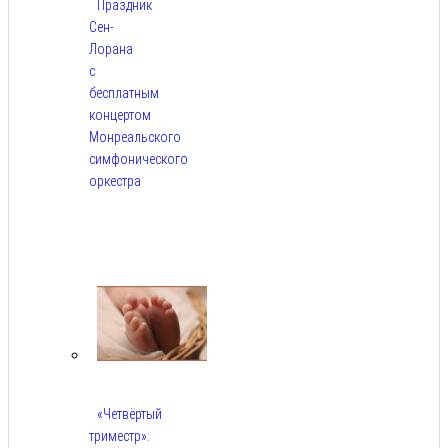
Праздник
Сен-
Лорана
с
бесплатным
концертом
Монреальского
симфонического
оркестра
Авг
5,
2026
«Четвёртый
триместр»: