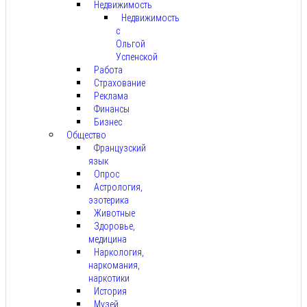
Недвижимость
Недвижимость
с
Ольгой
Успенской
Работа
Страхование
Реклама
Финансы
Бизнес
Общество
Французский
язык
Опрос
Астрология,
эзотерика
Животные
Здоровье,
медицина
Наркология,
наркомания,
наркотики
История
Музей