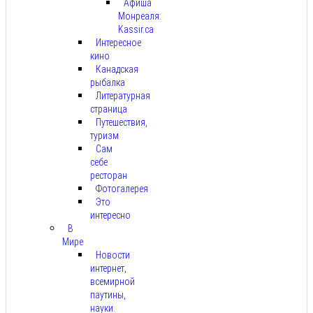
Афиша
Монреаля:
Kassir.ca
Интересное
кино
Канадская
рыбалка
Литературная
страница
Путешествия,
туризм
Сам
себе
ресторан
Фотогалерея
Это
интересно
В
Мире
Новости
интернет,
всемирной
паутины,
науки.