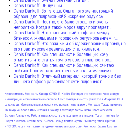
Denis Dankoff: Очень полезная статья...
Denis Dankoff: ОН лучший...
Denis Dankoff: Вот это да, Ольга - это же настоящий
образец для подражания! Я искренне радуюсь...
Denis Dankoff: Честно, это было страшно и очень
неприятно. Когда в такой мороз вдруг пропадает...
Denis Dankoff: Это классический конфликт между
бизнесом, жильцами и городским регулированием, г...
Denis Dankoff: Это важный и обнадеживающий прорыв, но
его практическая реализация сталкивается...
Denis Dankoff: Как специалист и болельщик, хочу
отметить, что статья точно уловила главное: про...
Denis Dankoff: Как специалист и болельщик, считаю
рейтинг Пронмана качественным аналитическим п...
Denis Dankoff: Отличный материал, который точно и без
лишнего пафоса раскрывает суть подобных п...
Недвижимость
Монреаль
Канада
COVID-19
Квебек
Полиция
это интересно
Коронавирус
Иммиграция
недвижимость в монреале
Агент по недвижимости | Риэлтор в Монреале
США
вакцинация
брокер по недвижимости
суд
история
купить дом в Монреале
Трюдо
прививка
ТВ
вакцина
пожар
Иммиграция в Канаду
Александра Мельникова
Ольга Успенская
Эмилия Альтшулер
Работа
недвижимость в канаде
школа
анекдоты
Трамп
Immigration
Project
анекдоты недели
дети
Выборы
ковид
притча недели
SKI Immigration
Притчи
ИПОТЕКА
карантин
туризм
пандемия
чтиво выходного дня
Promotion
Оксана Толстых