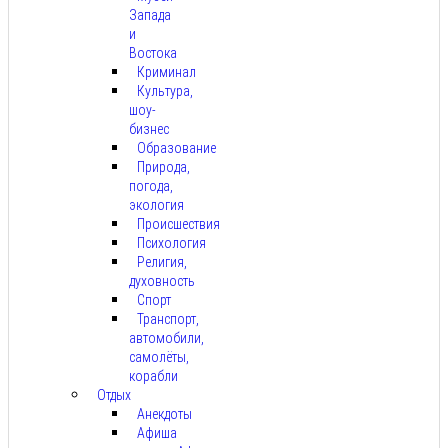
Запада
и
Востока
Криминал
Культура,
шоу-
бизнес
Образование
Природа,
погода,
экология
Происшествия
Психология
Религия,
духовность
Спорт
Транспорт,
автомобили,
самолёты,
корабли
Отдых
Анекдоты
Афиша