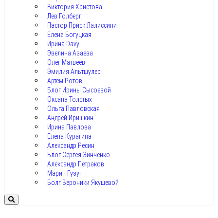
Виктория Христова
Лев Голберг
Пастор Приск Лалиссини
Елена Богуцкая
Ирина Davy
Эвелина Азаева
Олег Матвеев
Эмилия Альтшулер
Артем Ротов
Блог Ирины Сысоевой
Оксана Толстых
Ольга Павловская
Андрей Иришкин
Ирина Павлова
Елена Курагина
Александр Ресин
Блог Сергея Зинченко
Александр Петраков
Марин Гузун
Болг Вероники Якушевой