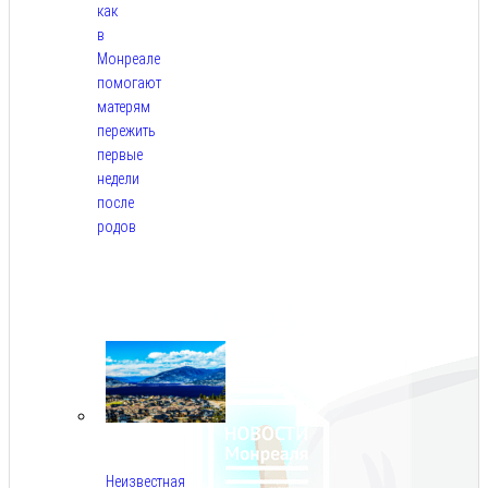
как
в
Монреале
помогают
матерям
пережить
первые
недели
после
родов
Авг
5,
2026
Неизвестная