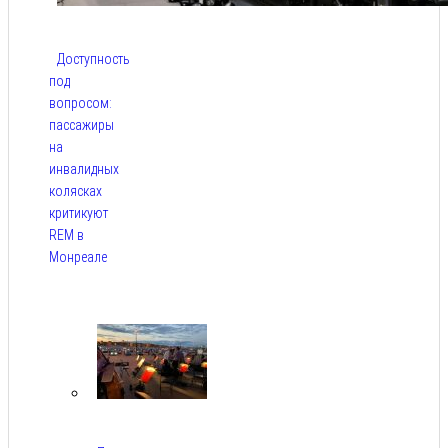
Доступность
под
вопросом:
пассажиры
на
инвалидных
колясках
критикуют
REM в
Монреале
Авг 5,
2026