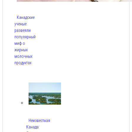
Канадские
ученые
развеяли
популярный
миф о
жирных
молочных
продуктах
Авг 6,
2026
Неизвестная
Канада: