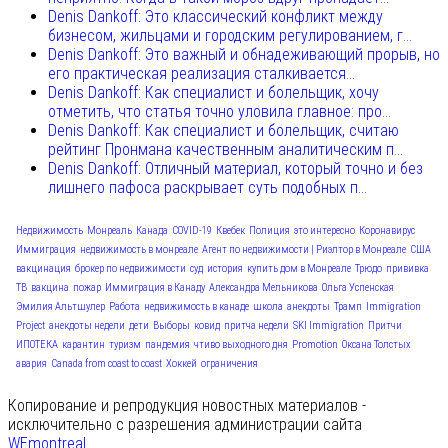
Denis Dankoff: Это классический конфликт между
бизнесом, жильцами и городским регулированием, г...
Denis Dankoff: Это важный и обнадеживающий прорыв, но
его практическая реализация сталкивается...
Denis Dankoff: Как специалист и болельщик, хочу
отметить, что статья точно уловила главное: про...
Denis Dankoff: Как специалист и болельщик, считаю
рейтинг Пронмана качественным аналитическим п...
Denis Dankoff: Отличный материал, который точно и без
лишнего пафоса раскрывает суть подобных п...
Недвижимость
Монреаль
Канада
COVID-19
Квебек
Полиция
это интересно
Коронавирус
Иммиграция
недвижимость в монреале
Агент по недвижимости | Риэлтор в Монреале
США
вакцинация
брокер по недвижимости
суд
история
купить дом в Монреале
Трюдо
прививка
ТВ
вакцина
пожар
Иммиграция в Канаду
Александра Мельникова
Ольга Успенская
Эмилия Альтшулер
Работа
недвижимость в канаде
школа
анекдоты
Трамп
Immigration
Project
анекдоты недели
дети
Выборы
ковид
притча недели
SKI Immigration
Притчи
ИПОТЕКА
карантин
туризм
пандемия
чтиво выходного дня
Promotion
Оксана Толстых
авария
Canada from coast to coast
Хоккей
ограничения
Копирование и репродукция новостных материалов -
исключительно с разрешения администрации сайта
WEmontreal