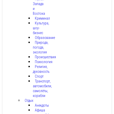
Запада
и
Востока
Криминал
Культура,
шоу-
бизнес
Образование
Природа,
погода,
экология
Происшествия
Психология
Религия,
духовность
Спорт
Транспорт,
автомобили,
самолёты,
корабли
Отдых
Анекдоты
Афиша