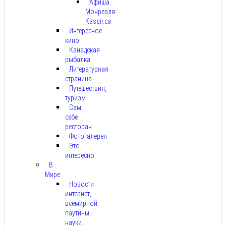
Афиша
Монреаля:
Kassir.ca
Интересное
кино
Канадская
рыбалка
Литературная
страница
Путешествия,
туризм
Сам
себе
ресторан
Фотогалерея
Это
интересно
В
Мире
Новости
интернет,
всемирной
паутины,
науки.