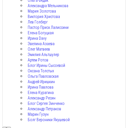
Ольга Федак
Александра Мельникова
Мария Золотова
Виктория Христова
Лев Голберг
Пастор Приск Лалиссини
Елена Богуцкая
Ирина Davy
Эвелина Азаева
Олег Матвеев
Эмилия Альтшулер
Артем Ротов
Блог Ирины Сысоевой
Оксана Толстых
Ольга Павловская
Андрей Иришкин
Ирина Павлова
Елена Курагина
Александр Ресин
Блог Сергея Зинченко
Александр Петраков
Марин Гузун
Болг Вероники Якушевой