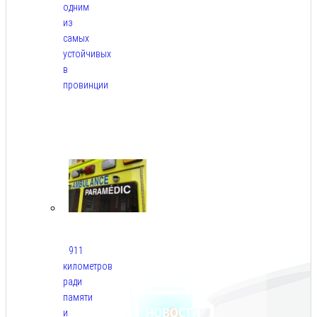
одним
из
самых
устойчивых
в
провинции
Авг
6,
2026
911
километров
ради
памяти
и