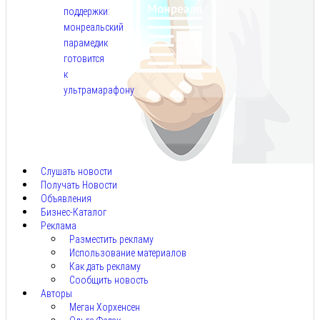
поддержки:
монреальский
парамедик
готовится
к
ультрамарафону
Авг
6,
2026
Слушать новости
Получать Новости
Объявления
Бизнес-Каталог
Реклама
Разместить рекламу
Использование материалов
Как дать рекламу
Сообщить новость
Авторы
Меган Хорхенсен