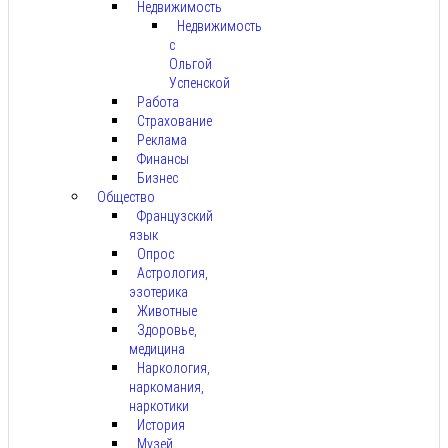
Недвижимость
Недвижимость
с
Ольгой
Успенской
Работа
Страхование
Реклама
Финансы
Бизнес
Общество
Французский
язык
Опрос
Астрология,
эзотерика
Животные
Здоровье,
медицина
Наркология,
наркомания,
наркотики
История
Музей