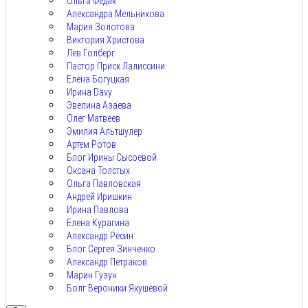
Ольга Федак
Александра Мельникова
Мария Золотова
Виктория Христова
Лев Голберг
Пастор Приск Лалиссини
Елена Богуцкая
Ирина Davy
Эвелина Азаева
Олег Матвеев
Эмилия Альтшулер
Артем Ротов
Блог Ирины Сысоевой
Оксана Толстых
Ольга Павловская
Андрей Иришкин
Ирина Павлова
Елена Курагина
Александр Ресин
Блог Сергея Зинченко
Александр Петраков
Марин Гузун
Болг Вероники Якушевой