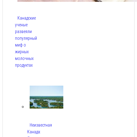
Канадские
ученые
развеяли
популярный
миф о
жирных
молочных
продуктах
Авг 6,
2026
Неизвестная
Канада: