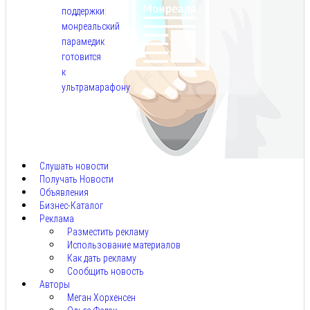
поддержки:
монреальский
парамедик
готовится
к
ультрамарафону
Авг
6,
2026
Слушать новости
Получать Новости
Объявления
Бизнес-Каталог
Реклама
Разместить рекламу
Использование материалов
Как дать рекламу
Сообщить новость
Авторы
Меган Хорхенсен