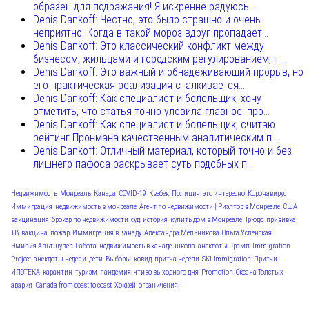
образец для подражания! Я искренне радуюсь...
Denis Dankoff: Честно, это было страшно и очень
неприятно. Когда в такой мороз вдруг пропадает...
Denis Dankoff: Это классический конфликт между
бизнесом, жильцами и городским регулированием, г...
Denis Dankoff: Это важный и обнадеживающий прорыв, но
его практическая реализация сталкивается...
Denis Dankoff: Как специалист и болельщик, хочу
отметить, что статья точно уловила главное: про...
Denis Dankoff: Как специалист и болельщик, считаю
рейтинг Пронмана качественным аналитическим п...
Denis Dankoff: Отличный материал, который точно и без
лишнего пафоса раскрывает суть подобных п...
Недвижимость
Монреаль
Канада
COVID-19
Квебек
Полиция
это интересно
Коронавирус
Иммиграция
недвижимость в монреале
Агент по недвижимости | Риэлтор в Монреале
США
вакцинация
брокер по недвижимости
суд
история
купить дом в Монреале
Трюдо
прививка
ТВ
вакцина
пожар
Иммиграция в Канаду
Александра Мельникова
Ольга Успенская
Эмилия Альтшулер
Работа
недвижимость в канаде
школа
анекдоты
Трамп
Immigration
Project
анекдоты недели
дети
Выборы
ковид
притча недели
SKI Immigration
Притчи
ИПОТЕКА
карантин
туризм
пандемия
чтиво выходного дня
Promotion
Оксана Толстых
авария
Canada from coast to coast
Хоккей
ограничения