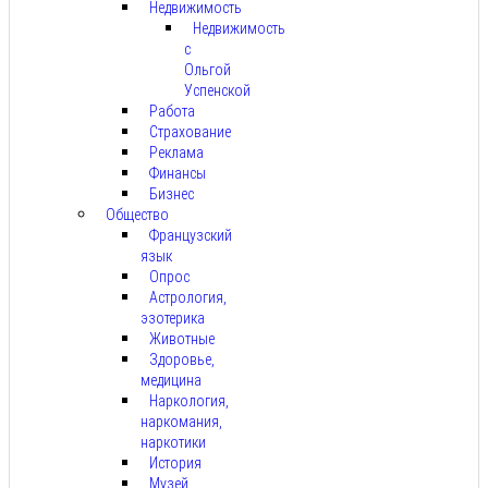
Недвижимость
Недвижимость
с
Ольгой
Успенской
Работа
Страхование
Реклама
Финансы
Бизнес
Общество
Французский
язык
Опрос
Астрология,
эзотерика
Животные
Здоровье,
медицина
Наркология,
наркомания,
наркотики
История
Музей