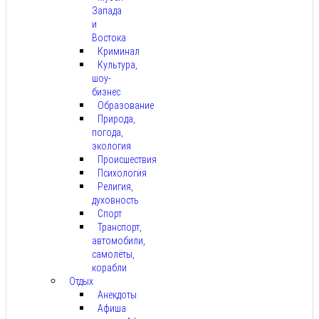
Запада
и
Востока
Криминал
Культура,
шоу-
бизнес
Образование
Природа,
погода,
экология
Происшествия
Психология
Религия,
духовность
Спорт
Транспорт,
автомобили,
самолёты,
корабли
Отдых
Анекдоты
Афиша