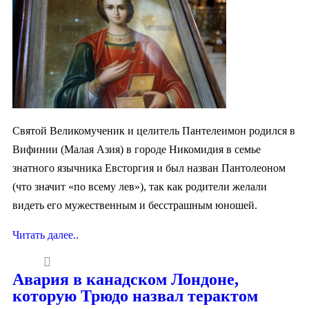
Святой Великомученик и целитель Пантелеимон родился в
Вифинии (Малая Азия) в городе Никомидия в семье
знатного язычника Евсторгия и был назван Пантолеоном
(что значит «по всему лев»), так как родители желали
видеть его мужественным и бесстрашным юношей.
Читать далее..
Авария в канадском Лондоне,
которую Трюдо назвал терактом