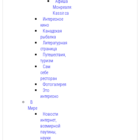
Афиша
Монреаля:
Kassir.ca
Интересное
кино
Канадская
рыбалка
Литературная
страница
Путешествия,
туризм
Сам
себе
ресторан
Фотогалерея
Это
интересно
В
Мире
Новости
интернет,
всемирной
паутины,
науки.