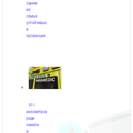
одним
из
самых
устойчивых
в
провинции
Авг
6,
2026
911
километров
ради
памяти
и