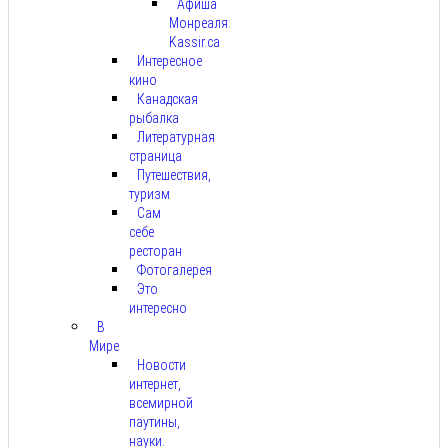
Афиша
Монреаля:
Kassir.ca
Интересное
кино
Канадская
рыбалка
Литературная
страница
Путешествия,
туризм
Сам
себе
ресторан
Фотогалерея
Это
интересно
В
Мире
Новости
интернет,
всемирной
паутины,
науки.