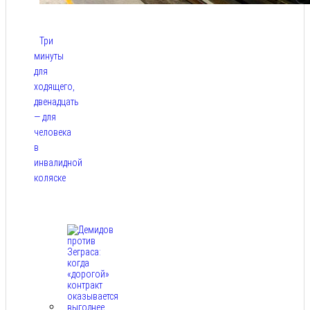
Три
минуты
для
ходящего,
двенадцать
— для
человека
в
инвалидной
коляске
Авг 9,
2026