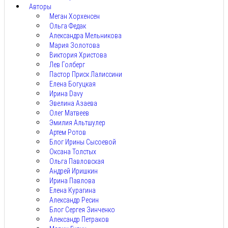
Авторы
Меган Хорхенсен
Ольга Федак
Александра Мельникова
Мария Золотова
Виктория Христова
Лев Голберг
Пастор Приск Лалиссини
Елена Богуцкая
Ирина Davy
Эвелина Азаева
Олег Матвеев
Эмилия Альтшулер
Артем Ротов
Блог Ирины Сысоевой
Оксана Толстых
Ольга Павловская
Андрей Иришкин
Ирина Павлова
Елена Курагина
Александр Ресин
Блог Сергея Зинченко
Александр Петраков