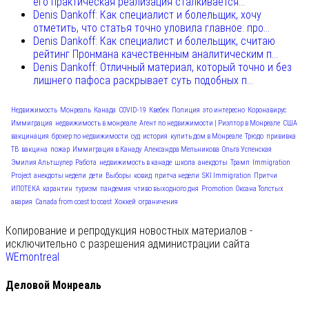
его практическая реализация сталкивается...
Denis Dankoff: Как специалист и болельщик, хочу
отметить, что статья точно уловила главное: про...
Denis Dankoff: Как специалист и болельщик, считаю
рейтинг Пронмана качественным аналитическим п...
Denis Dankoff: Отличный материал, который точно и без
лишнего пафоса раскрывает суть подобных п...
Недвижимость
Монреаль
Канада
COVID-19
Квебек
Полиция
это интересно
Коронавирус
Иммиграция
недвижимость в монреале
Агент по недвижимости | Риэлтор в Монреале
США
вакцинация
брокер по недвижимости
суд
история
купить дом в Монреале
Трюдо
прививка
ТВ
вакцина
пожар
Иммиграция в Канаду
Александра Мельникова
Ольга Успенская
Эмилия Альтшулер
Работа
недвижимость в канаде
школа
анекдоты
Трамп
Immigration
Project
анекдоты недели
дети
Выборы
ковид
притча недели
SKI Immigration
Притчи
ИПОТЕКА
карантин
туризм
пандемия
чтиво выходного дня
Promotion
Оксана Толстых
авария
Canada from coast to coast
Хоккей
ограничения
Копирование и репродукция новостных материалов -
исключительно с разрешения администрации сайта
WEmontreal
Деловой Монреаль