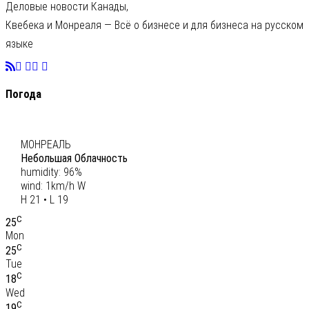
Деловые новости Канады,
Квебека и Монреаля — Всё о бизнесе и для бизнеса на русском
языке
Погода
C
20
МОНРЕАЛЬ
Небольшая Облачность
humidity: 96%
wind: 1km/h W
H 21 • L 19
C
25
Mon
C
25
Tue
C
18
Wed
C
19