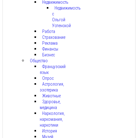
Недвижимость
Недвижимость
с
Ольгой
Успенской
Работа
Страхование
Реклама
Финансы
Бизнес
Общество
Французский
язык
Опрос
Астрология,
эзотерика
Животные
Здоровье,
медицина
Наркология,
наркомания,
наркотики
История
Музей