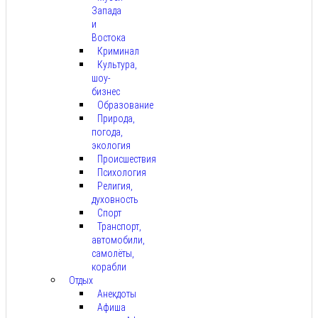
Запада
и
Востока
Криминал
Культура,
шоу-
бизнес
Образование
Природа,
погода,
экология
Происшествия
Психология
Религия,
духовность
Спорт
Транспорт,
автомобили,
самолёты,
корабли
Отдых
Анекдоты
Афиша