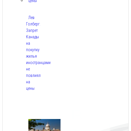
Лев
Голберг:
Запрет
Канады
на
покупку
жилья
иностранцами
не
повлиял
на
цены
Авг
9,
2026