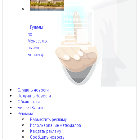
Гуляем
по
Монреалю:
рынок
Бонсекур
Авг
9,
2026
Слушать новости
Получать Новости
Объявления
Бизнес-Каталог
Реклама
Разместить рекламу
Использование материалов
Как дать рекламу
Сообщить новость