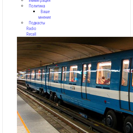
Иммиграция
Политика
Ваше
мнение
Подкасты
Radio
Recall