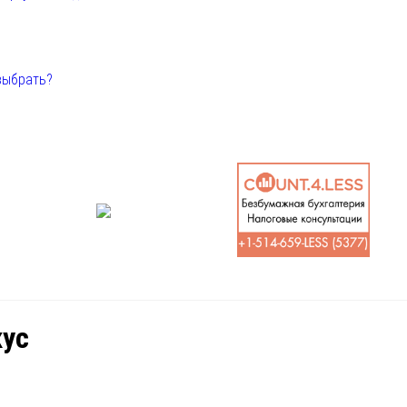
выбрать?
кус