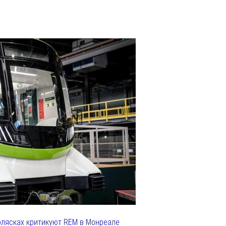
олясках критикуют REM в Монреале