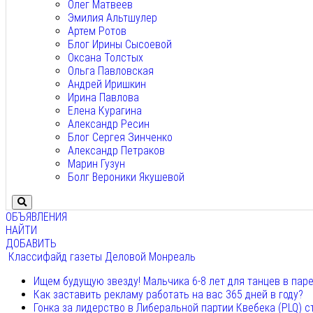
Олег Матвеев
Эмилия Альтшулер
Артем Ротов
Блог Ирины Сысоевой
Оксана Толстых
Ольга Павловская
Андрей Иришкин
Ирина Павлова
Елена Курагина
Александр Ресин
Блог Сергея Зинченко
Александр Петраков
Марин Гузун
Болг Вероники Якушевой
ОБЪЯВЛЕНИЯ
НАЙТИ
ДОБАВИТЬ
Классифайд газеты Деловой Монреаль
Ищем будущую звезду! Мальчика 6-8 лет для танцев в пар
Как заставить рекламу работать на вас 365 дней в году?
Гонка за лидерство в Либеральной партии Квебека (PLQ) с