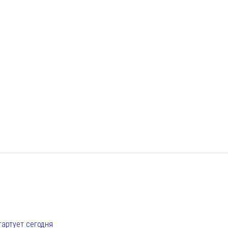
е
тартует сегодня