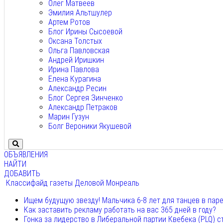
Олег Матвеев
Эмилия Альтшулер
Артем Ротов
Блог Ирины Сысоевой
Оксана Толстых
Ольга Павловская
Андрей Иришкин
Ирина Павлова
Елена Курагина
Александр Ресин
Блог Сергея Зинченко
Александр Петраков
Марин Гузун
Болг Вероники Якушевой
ОБЪЯВЛЕНИЯ
НАЙТИ
ДОБАВИТЬ
Классифайд газеты Деловой Монреаль
Ищем будущую звезду! Мальчика 6-8 лет для танцев в пар
Как заставить рекламу работать на вас 365 дней в году?
Гонка за лидерство в Либеральной партии Квебека (PLQ) с