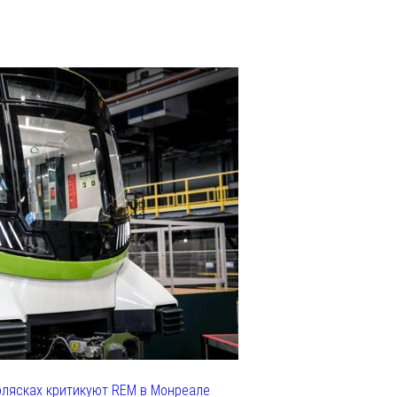
олясках критикуют REM в Монреале