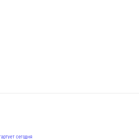
е
тартует сегодня