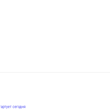
е
тартует сегодня