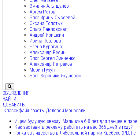
Олег Матвеев
Эмилия Альтшулер
Артем Ротов
Блог Ирины Сысоевой
Оксана Толстых
Ольга Павловская
Андрей Иришкин
Ирина Павлова
Елена Курагина
Александр Ресин
Блог Сергея Зинченко
Александр Петраков
Марин Гузун
Болг Вероники Якушевой
ОБЪЯВЛЕНИЯ
НАЙТИ
ДОБАВИТЬ
Классифайд газеты Деловой Монреаль
Ищем будущую звезду! Мальчика 6-8 лет для танцев в пар
Как заставить рекламу работать на вас 365 дней в году?
Гонка за лидерство в Либеральной партии Квебека (PLQ) с