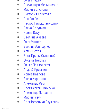
Ольга Федак
Александра Мельникова
Мария Золотова
Виктория Христова
Лев Голберг
Пастор Приск Лалиссини
Елена Богуцкая
Ирина Davy
Эвелина Азаева
Олег Матвеев
Эмилия Альтшулер
Артем Ротов
Блог Ирины Сысоевой
Оксана Толстых
Ольга Павловская
Андрей Иришкин
Ирина Павлова
Елена Курагина
Александр Ресин
Блог Сергея Зинченко
Александр Петраков
Марин Гузун
Болг Вероники Якушевой