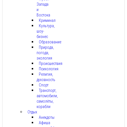
Запада
и
Востока
Криминал
Культура,
шоу-
бизнес
Образование
Природа,
погода,
экология
Происшествия
Психология
Религия,
духовность
Спорт
Транспорт,
автомобили,
самолёты,
корабли
Отдых
Анекдоты
Афиша