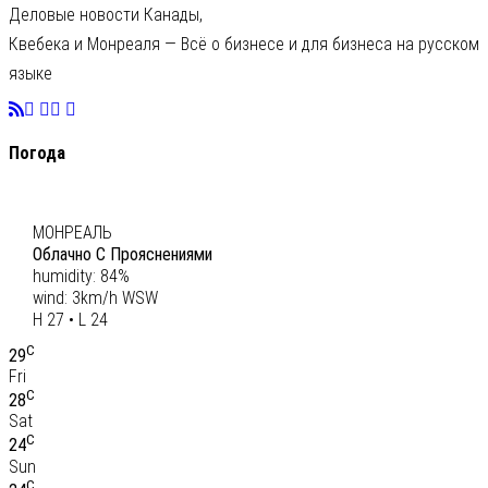
Деловые новости Канады,
Квебека и Монреаля — Всё о бизнесе и для бизнеса на русском
языке
Погода
C
26
МОНРЕАЛЬ
Облачно С Прояснениями
humidity: 84%
wind: 3km/h WSW
H 27 • L 24
C
29
Fri
C
28
Sat
C
24
Sun
C