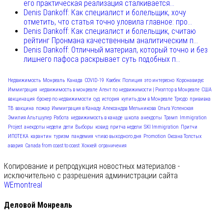
его практическая реализация сталкивается...
Denis Dankoff: Как специалист и болельщик, хочу
отметить, что статья точно уловила главное: про...
Denis Dankoff: Как специалист и болельщик, считаю
рейтинг Пронмана качественным аналитическим п...
Denis Dankoff: Отличный материал, который точно и без
лишнего пафоса раскрывает суть подобных п...
Недвижимость
Монреаль
Канада
COVID-19
Квебек
Полиция
это интересно
Коронавирус
Иммиграция
недвижимость в монреале
Агент по недвижимости | Риэлтор в Монреале
США
вакцинация
брокер по недвижимости
суд
история
купить дом в Монреале
Трюдо
прививка
ТВ
вакцина
пожар
Иммиграция в Канаду
Александра Мельникова
Ольга Успенская
Эмилия Альтшулер
Работа
недвижимость в канаде
школа
анекдоты
Трамп
Immigration
Project
анекдоты недели
дети
Выборы
ковид
притча недели
SKI Immigration
Притчи
ИПОТЕКА
карантин
туризм
пандемия
чтиво выходного дня
Promotion
Оксана Толстых
авария
Canada from coast to coast
Хоккей
ограничения
Копирование и репродукция новостных материалов -
исключительно с разрешения администрации сайта
WEmontreal
Деловой Монреаль