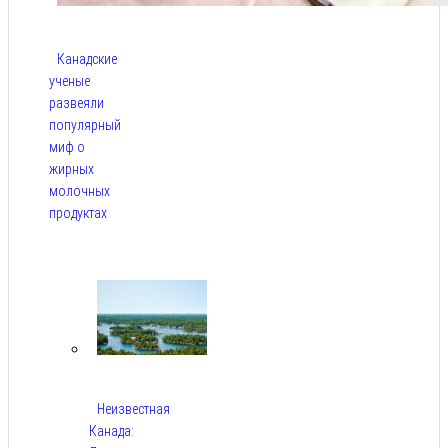
Канадские
ученые
развеяли
популярный
миф о
жирных
молочных
продуктах
Авг 6,
2026
Неизвестная
Канада: