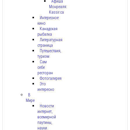
Афиша
Монреаля:
Kassir.ca
Интересное
кино
Канадская
рыбалка
Литературная
страница
Путешествия,
туризм
Сам
себе
ресторан
Фотогалерея
Это
интересно
В
Мире
Новости
интернет,
всемирной
паутины,
науки.