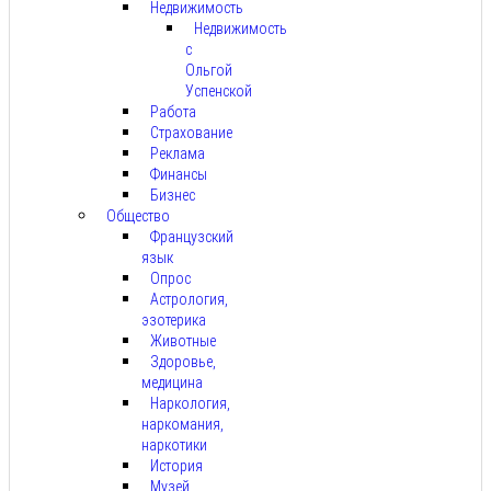
Недвижимость
Недвижимость
с
Ольгой
Успенской
Работа
Страхование
Реклама
Финансы
Бизнес
Общество
Французский
язык
Опрос
Астрология,
эзотерика
Животные
Здоровье,
медицина
Наркология,
наркомания,
наркотики
История
Музей