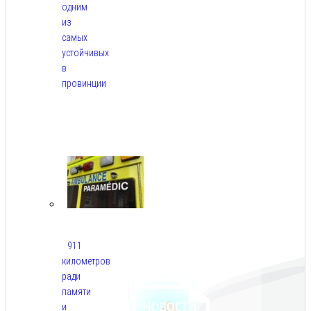
одним
из
самых
устойчивых
в
провинции
Авг
6,
2026
911
километров
ради
памяти
и