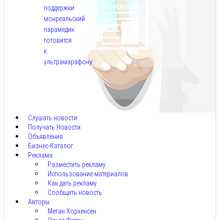
поддержки:
монреальский
парамедик
готовится
к
ультрамарафону
Авг
6,
2026
Слушать новости
Получать Новости
Объявления
Бизнес-Каталог
Реклама
Разместить рекламу
Использование материалов
Как дать рекламу
Сообщить новость
Авторы
Меган Хорхенсен