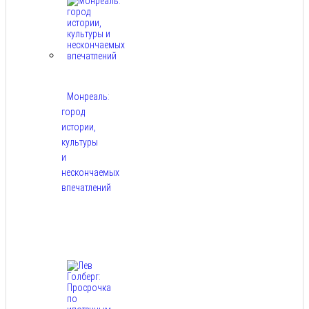
Монреаль:
город
истории,
культуры
и
нескончаемых
впечатлений
Авг
8,
2026