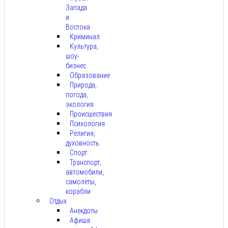
Запада
и
Востока
Криминал
Культура,
шоу-
бизнес
Образование
Природа,
погода,
экология
Происшествия
Психология
Религия,
духовность
Спорт
Транспорт,
автомобили,
самолёты,
корабли
Отдых
Анекдоты
Афиша