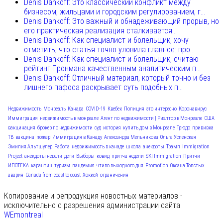
Denis Dankoff: Это классический конфликт между
бизнесом, жильцами и городским регулированием, г...
Denis Dankoff: Это важный и обнадеживающий прорыв, но
его практическая реализация сталкивается...
Denis Dankoff: Как специалист и болельщик, хочу
отметить, что статья точно уловила главное: про...
Denis Dankoff: Как специалист и болельщик, считаю
рейтинг Пронмана качественным аналитическим п...
Denis Dankoff: Отличный материал, который точно и без
лишнего пафоса раскрывает суть подобных п...
Недвижимость
Монреаль
Канада
COVID-19
Квебек
Полиция
это интересно
Коронавирус
Иммиграция
недвижимость в монреале
Агент по недвижимости | Риэлтор в Монреале
США
вакцинация
брокер по недвижимости
суд
история
купить дом в Монреале
Трюдо
прививка
ТВ
вакцина
пожар
Иммиграция в Канаду
Александра Мельникова
Ольга Успенская
Эмилия Альтшулер
Работа
недвижимость в канаде
школа
анекдоты
Трамп
Immigration
Project
анекдоты недели
дети
Выборы
ковид
притча недели
SKI Immigration
Притчи
ИПОТЕКА
карантин
туризм
пандемия
чтиво выходного дня
Promotion
Оксана Толстых
авария
Canada from coast to coast
Хоккей
ограничения
Копирование и репродукция новостных материалов -
исключительно с разрешения администрации сайта
WEmontreal