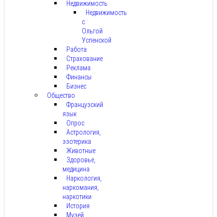
Недвижимость
Недвижимость
с
Ольгой
Успенской
Работа
Страхование
Реклама
Финансы
Бизнес
Общество
Французский
язык
Опрос
Астрология,
эзотерика
Животные
Здоровье,
медицина
Наркология,
наркомания,
наркотики
История
Музей