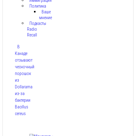
Иммиграция
Политика
Ваше
мнение
Подкасты
Radio
Recall
В
Канаде
отзывают
чесночный
порошок
из
Dollarama
из-за
бактерии
Bacillus
cereus
Авг 8,
2026