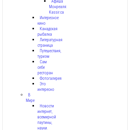
Афиша
Монреаля:
Kassir.ca
Интересное
кино
Канадская
рыбалка
Литературная
страница
Путешествия,
туризм
Сам
себе
ресторан
Фотогалерея
Это
интересно
В
Мире
Новости
интернет,
всемирной
паутины,
науки.