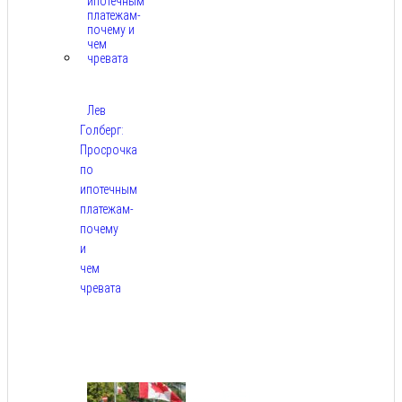
Лев
Голберг:
Просрочка
по
ипотечным
платежам-
почему
и
чем
чревата
Авг
8,
2026