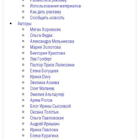
Разместить рекламу
Использование материалов
Как дать рекламу
Сообщить новость
Авторы
Меган Хорхенсен
Ольга Федак
Александра Мельникова
Мария Золотова
Виктория Христова
Лев Голберг
Пастор Приск Лалиссини
Елена Богуцкая
Ирина Davy
Эвелина Азаева
Олег Матвеев
Эмилия Альтшулер
Артем Ротов
Блог Ирины Сысоевой
Оксана Толстых
Ольга Павловская
Андрей Иришкин
Ирина Павлова
Елена Курагина