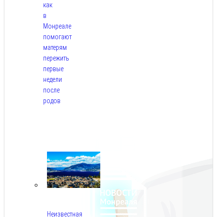
как
в
Монреале
помогают
матерям
пережить
первые
недели
после
родов
Авг
5,
2026
Неизвестная