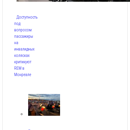
Доступность
под
вопросом:
пассажиры
на
инвалидных
колясках
критикуют
REM в
Монреале
Авг 5,
2026