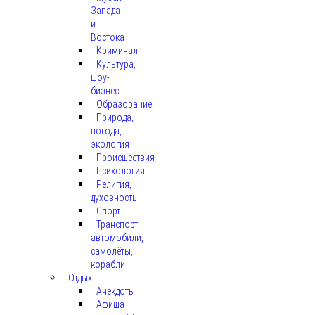
Запада
и
Востока
Криминал
Культура,
шоу-
бизнес
Образование
Природа,
погода,
экология
Происшествия
Психология
Религия,
духовность
Спорт
Транспорт,
автомобили,
самолёты,
корабли
Отдых
Анекдоты
Афиша