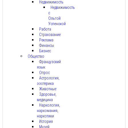
Недвижимость
Недвижимость
с
Ольгой
Успенской
Работа
Страхование
Реклама
Финансы
Бизнес
Общество
Французский
язык
Опрос
Астрология,
эзотерика
Животные
Здоровье,
медицина
Наркология,
наркомания,
наркотики
История
Музей