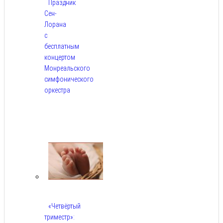
Праздник
Сен-
Лорана
с
бесплатным
концертом
Монреальского
симфонического
оркестра
Авг
5,
2026
«Четвёртый
триместр»: