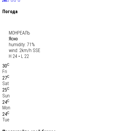
Погода
C
23
МОНРЕАЛЬ
Ясно
humidity: 71%
wind: 2km/h SSE
H 24 • L 22
C
30
Fri
C
27
Sat
C
25
Sun
C
24
Mon
C
24
Tue