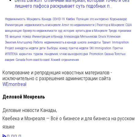
Denis Dankoff: Отличный материал, который точно и без
лишнего пафоса раскрывает суть подобных п...
Недвижимость
Монреаль
Канада
COVID-19
Квебек
Полиция
это интересно
Коронавирус
Иммиграция
недвижимость в монреале
Агент по недвижимости | Риэлтор в Монреале
США
вакцинация
брокер по недвижимости
суд
история
купить дом в Монреале
Трюдо
прививка
ТВ
вакцина
пожар
Иммиграция в Канаду
Александра Мельникова
Ольга Успенская
Эмилия Альтшулер
Работа
недвижимость в канаде
школа
анекдоты
Трамп
Immigration
Project
анекдоты недели
дети
Выборы
ковид
притча недели
SKI Immigration
Притчи
ИПОТЕКА
карантин
туризм
пандемия
чтиво выходного дня
Promotion
Оксана Толстых
авария
Canada from coast to coast
Хоккей
ограничения
Копирование и репродукция новостных материалов -
исключительно с разрешения администрации сайта
WEmontreal
Деловой Монреаль
Деловые новости Канады,
Квебека и Монреаля — Всё о бизнесе и для бизнеса на русском
языке