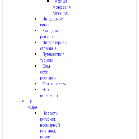
Афиша
Монреаля:
Kassir.ca
Интересное
кино
Канадская
рыбалка
Литературная
страница
Путешествия,
туризм
Сам
себе
ресторан
Фотогалерея
Это
интересно
В
Мире
Новости
интернет,
всемирной
паутины,
науки.