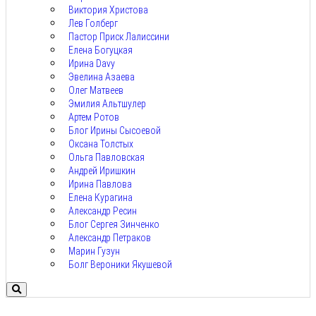
Виктория Христова
Лев Голберг
Пастор Приск Лалиссини
Елена Богуцкая
Ирина Davy
Эвелина Азаева
Олег Матвеев
Эмилия Альтшулер
Артем Ротов
Блог Ирины Сысоевой
Оксана Толстых
Ольга Павловская
Андрей Иришкин
Ирина Павлова
Елена Курагина
Александр Ресин
Блог Сергея Зинченко
Александр Петраков
Марин Гузун
Болг Вероники Якушевой