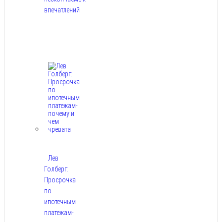
впечатлений
Авг
8,
2026
Лев
Голберг:
Просрочка
по
ипотечным
платежам-