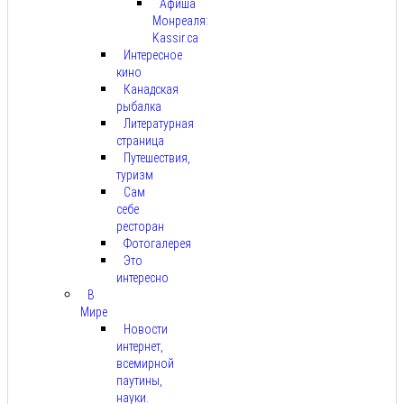
Афиша
Монреаля:
Kassir.ca
Интересное
кино
Канадская
рыбалка
Литературная
страница
Путешествия,
туризм
Сам
себе
ресторан
Фотогалерея
Это
интересно
В
Мире
Новости
интернет,
всемирной
паутины,
науки.