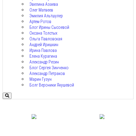
Эвелина Азаева
Олег Матвеев
Эмилия Альтшулер
Артем Ротов
Блог Ирины Сысоевой
Оксана Толстых
Ольга Павловская
Андрей Иришкин
Ирина Павлова
Елена Курагина
Александр Ресин
Блог Сергея Зинченко
Александр Петраков
Марин Гузун
Болг Вероники Якушевой