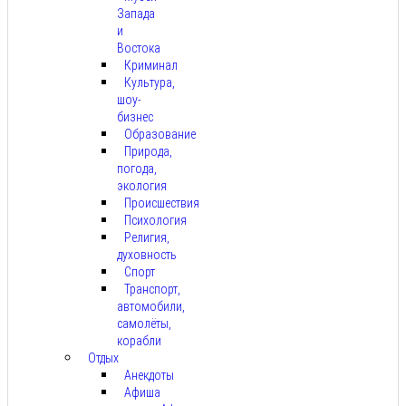
Запада
и
Востока
Криминал
Культура,
шоу-
бизнес
Образование
Природа,
погода,
экология
Происшествия
Психология
Религия,
духовность
Спорт
Транспорт,
автомобили,
самолёты,
корабли
Отдых
Анекдоты
Афиша