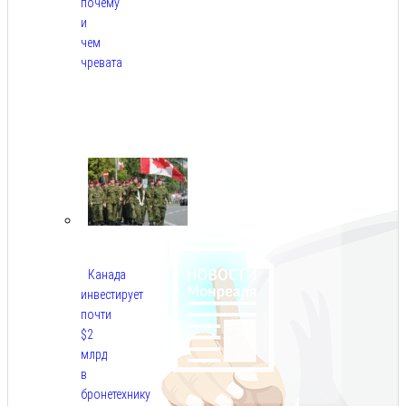
почему
и
чем
чревата
Авг
8,
2026
Канада
инвестирует
почти
$2
млрд
в
бронетехнику