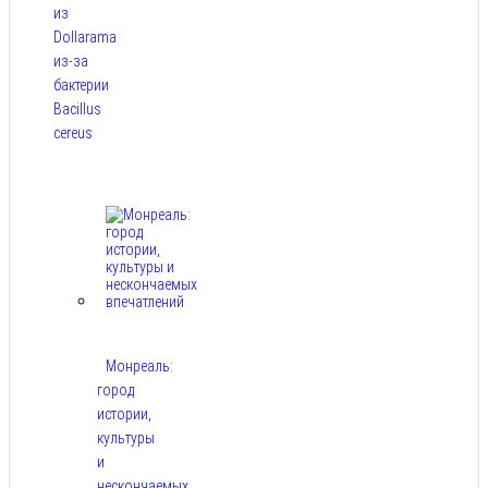
из
Dollarama
из-за
бактерии
Bacillus
cereus
Авг 8,
2026
Монреаль:
город
истории,
культуры
и
нескончаемых