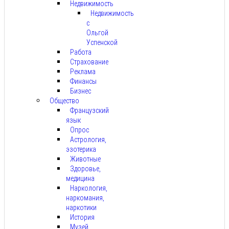
Недвижимость
Недвижимость
с
Ольгой
Успенской
Работа
Страхование
Реклама
Финансы
Бизнес
Общество
Французский
язык
Опрос
Астрология,
эзотерика
Животные
Здоровье,
медицина
Наркология,
наркомания,
наркотики
История
Музей