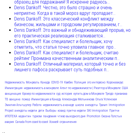
образец для подражания! Я искренне радуюсь...
Denis Dankoff: Честно, это было страшно и очень
неприятно. Когда в такой мороз вдруг пропадает...
Denis Dankoff: Это классический конфликт между
бизнесом, жильцами и городским регулированием, г...
Denis Dankoff: Это важный и обнадеживающий прорыв, но
его практическая реализация сталкивается...
Denis Dankoff: Как специалист и болельщик, хочу
отметить, что статья точно уловила главное: про...
Denis Dankoff: Как специалист и болельщик, считаю
рейтинг Пронмана качественным аналитическим п...
Denis Dankoff: Отличный материал, который точно и без
лишнего пафоса раскрывает суть подобных п...
Недвижимость
Монреаль
Канада
COVID-19
Квебек
Полиция
это интересно
Коронавирус
Иммиграция
недвижимость в монреале
Агент по недвижимости | Риэлтор в Монреале
США
вакцинация
брокер по недвижимости
суд
история
купить дом в Монреале
Трюдо
прививка
ТВ
вакцина
пожар
Иммиграция в Канаду
Александра Мельникова
Ольга Успенская
Эмилия Альтшулер
Работа
недвижимость в канаде
школа
анекдоты
Трамп
Immigration
Project
анекдоты недели
дети
Выборы
ковид
притча недели
SKI Immigration
Притчи
ИПОТЕКА
карантин
туризм
пандемия
чтиво выходного дня
Promotion
Оксана Толстых
авария
Canada from coast to coast
Хоккей
ограничения