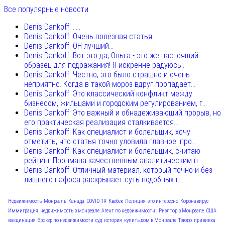
Все популярные новости
Denis Dankoff: .....
Denis Dankoff: Очень полезная статья...
Denis Dankoff: ОН лучший...
Denis Dankoff: Вот это да, Ольга - это же настоящий
образец для подражания! Я искренне радуюсь...
Denis Dankoff: Честно, это было страшно и очень
неприятно. Когда в такой мороз вдруг пропадает...
Denis Dankoff: Это классический конфликт между
бизнесом, жильцами и городским регулированием, г...
Denis Dankoff: Это важный и обнадеживающий прорыв, но
его практическая реализация сталкивается...
Denis Dankoff: Как специалист и болельщик, хочу
отметить, что статья точно уловила главное: про...
Denis Dankoff: Как специалист и болельщик, считаю
рейтинг Пронмана качественным аналитическим п...
Denis Dankoff: Отличный материал, который точно и без
лишнего пафоса раскрывает суть подобных п...
Недвижимость
Монреаль
Канада
COVID-19
Квебек
Полиция
это интересно
Коронавирус
Иммиграция
недвижимость в монреале
Агент по недвижимости | Риэлтор в Монреале
США
вакцинация
брокер по недвижимости
суд
история
купить дом в Монреале
Трюдо
прививка