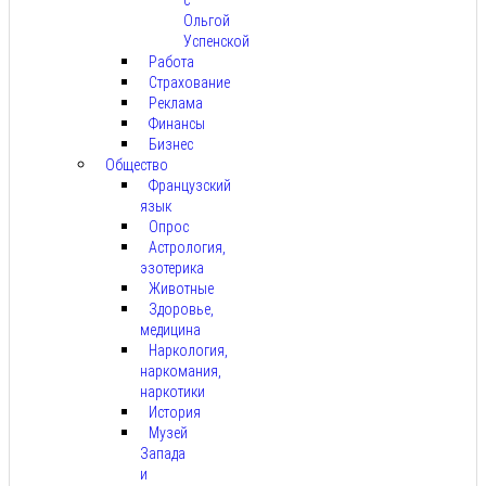
Ольгой
Успенской
Работа
Страхование
Реклама
Финансы
Бизнес
Общество
Французский
язык
Опрос
Астрология,
эзотерика
Животные
Здоровье,
медицина
Наркология,
наркомания,
наркотики
История
Музей
Запада
и