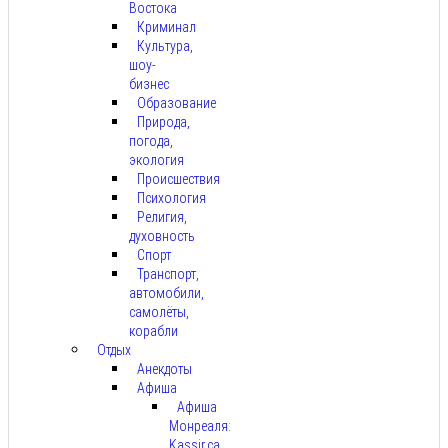
Востока
Криминал
Культура,
шоу-
бизнес
Образование
Природа,
погода,
экология
Происшествия
Психология
Религия,
духовность
Спорт
Транспорт,
автомобили,
самолёты,
корабли
Отдых
Анекдоты
Афиша
Афиша
Монреаля:
Kassir.ca