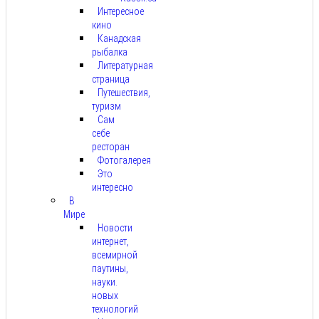
Интересное
кино
Канадская
рыбалка
Литературная
страница
Путешествия,
туризм
Сам
себе
ресторан
Фотогалерея
Это
интересно
В
Мире
Новости
интернет,
всемирной
паутины,
науки.
новых
технологий