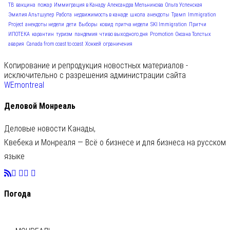
ТВ
вакцина
пожар
Иммиграция в Канаду
Александра Мельникова
Ольга Успенская
Эмилия Альтшулер
Работа
недвижимость в канаде
школа
анекдоты
Трамп
Immigration
Project
анекдоты недели
дети
Выборы
ковид
притча недели
SKI Immigration
Притчи
ИПОТЕКА
карантин
туризм
пандемия
чтиво выходного дня
Promotion
Оксана Толстых
авария
Canada from coast to coast
Хоккей
ограничения
Копирование и репродукция новостных материалов -
исключительно с разрешения администрации сайта
WEmontreal
Деловой Монреаль
Деловые новости Канады,
Квебека и Монреаля — Всё о бизнесе и для бизнеса на русском
языке
Погода
C
27