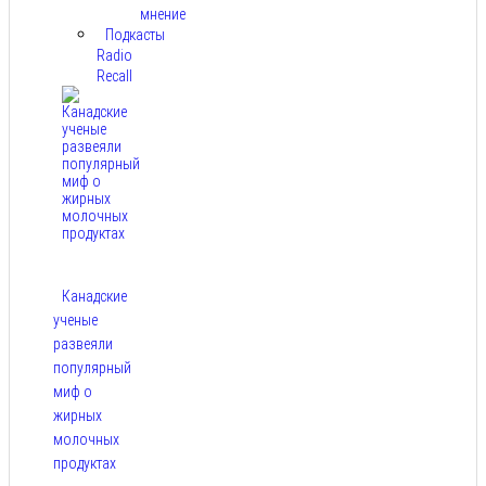
мнение
Подкасты
Radio
Recall
Канадские
ученые
развеяли
популярный
миф о
жирных
молочных
продуктах