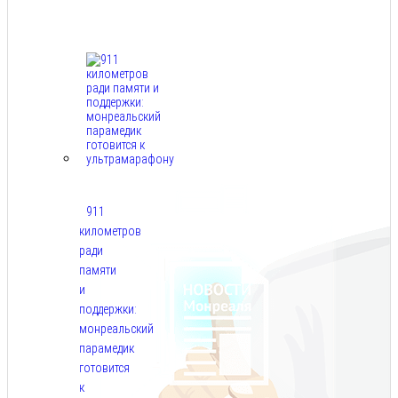
Авг
6,
2026
911
километров
ради
памяти
и
поддержки:
монреальский
парамедик
готовится
к