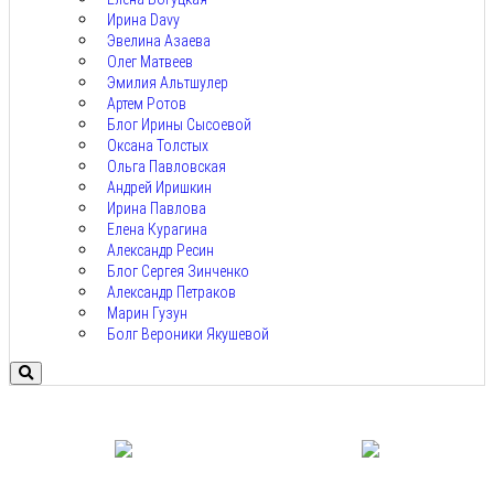
Ирина Davy
Эвелина Азаева
Олег Матвеев
Эмилия Альтшулер
Артем Ротов
Блог Ирины Сысоевой
Оксана Толстых
Ольга Павловская
Андрей Иришкин
Ирина Павлова
Елена Курагина
Александр Ресин
Блог Сергея Зинченко
Александр Петраков
Марин Гузун
Болг Вероники Якушевой