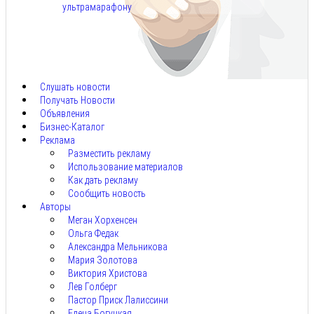
ультрамарафону
Авг
6,
2026
Слушать новости
Получать Новости
Объявления
Бизнес-Каталог
Реклама
Разместить рекламу
Использование материалов
Как дать рекламу
Сообщить новость
Авторы
Меган Хорхенсен
Ольга Федак
Александра Мельникова
Мария Золотова
Виктория Христова
Лев Голберг
Пастор Приск Лалиссини
Елена Богуцкая