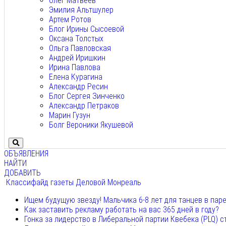
Олег Матвеев
Эмилия Альтшулер
Артем Ротов
Блог Ирины Сысоевой
Оксана Толстых
Ольга Павловская
Андрей Иришкин
Ирина Павлова
Елена Курагина
Александр Ресин
Блог Сергея Зинченко
Александр Петраков
Марин Гузун
Болг Вероники Якушевой
ОБЪЯВЛЕНИЯ
НАЙТИ
ДОБАВИТЬ
Классифайд газеты Деловой Монреаль
Ищем будущую звезду! Мальчика 6-8 лет для танцев в пар
Как заставить рекламу работать на вас 365 дней в году?
Гонка за лидерство в Либеральной партии Квебека (PLQ) с