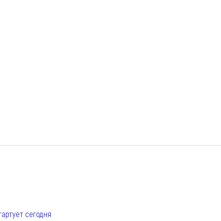
е
тартует сегодня