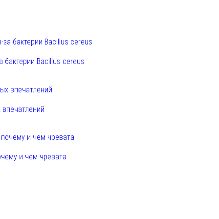
 бактерии Bacillus cereus
х впечатлений
очему и чем чревата