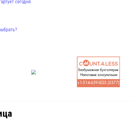
тартует сегодня
выбрать?
ица