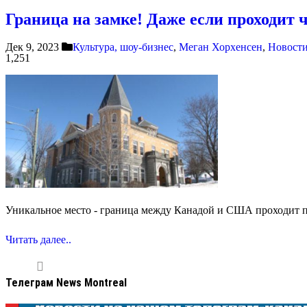
Граница на замке! Даже если проходит 
Дек 9, 2023
Культура, шоу-бизнес
,
Меган Хорхенсен
,
Новост
1,251
Уникальное место - граница между Канадой и США проходит по
Читать далее..
Телеграм News Montreal