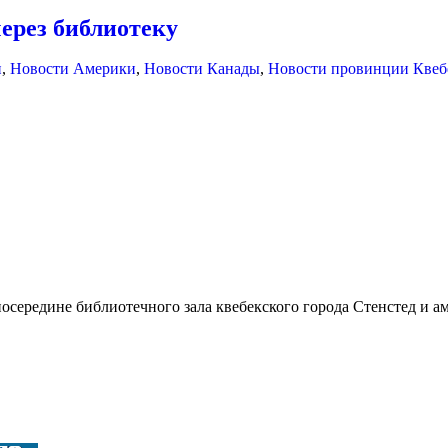
через библиотеку
и
,
Новости Америки
,
Новости Канады
,
Новости провинции Квеб
середине библиотечного зала квебекского города Стенстед и а