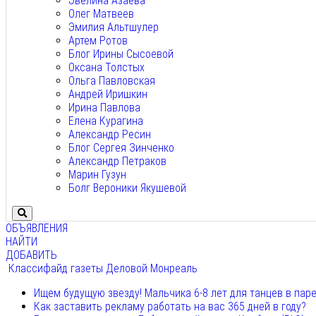
Эвелина Азаева
Олег Матвеев
Эмилия Альтшулер
Артем Ротов
Блог Ирины Сысоевой
Оксана Толстых
Ольга Павловская
Андрей Иришкин
Ирина Павлова
Елена Курагина
Александр Ресин
Блог Сергея Зинченко
Александр Петраков
Марин Гузун
Болг Вероники Якушевой
ОБЪЯВЛЕНИЯ
НАЙТИ
ДОБАВИТЬ
Классифайд газеты Деловой Монреаль
Ищем будущую звезду! Мальчика 6-8 лет для танцев в пар
Как заставить рекламу работать на вас 365 дней в году?