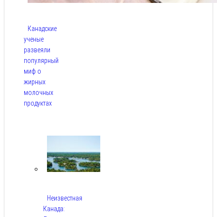
Канадские
ученые
развеяли
популярный
миф о
жирных
молочных
продуктах
Авг 6,
2026
Неизвестная
Канада: