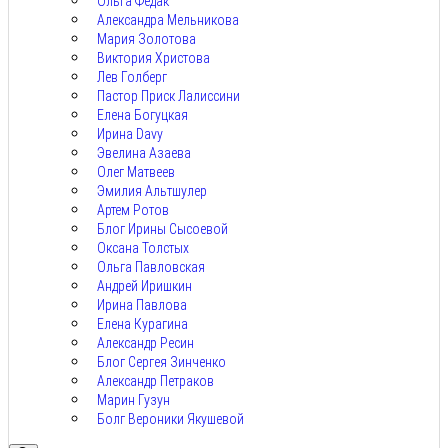
Ольга Федак
Александра Мельникова
Мария Золотова
Виктория Христова
Лев Голберг
Пастор Приск Лалиссини
Елена Богуцкая
Ирина Davy
Эвелина Азаева
Олег Матвеев
Эмилия Альтшулер
Артем Ротов
Блог Ирины Сысоевой
Оксана Толстых
Ольга Павловская
Андрей Иришкин
Ирина Павлова
Елена Курагина
Александр Ресин
Блог Сергея Зинченко
Александр Петраков
Марин Гузун
Болг Вероники Якушевой