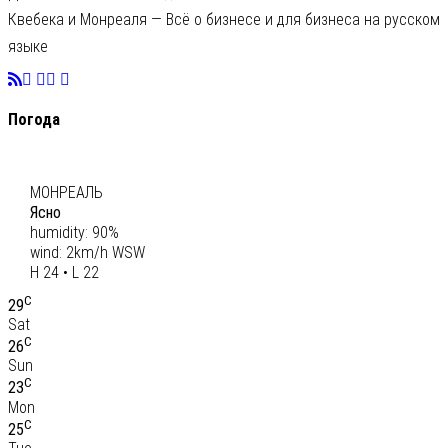
Квебека и Монреаля — Всё о бизнесе и для бизнеса на русском
языке
Погода
C
23
МОНРЕАЛЬ
Ясно
humidity: 90%
wind: 2km/h WSW
H 24 • L 22
C
29
Sat
C
26
Sun
C
23
Mon
C
25