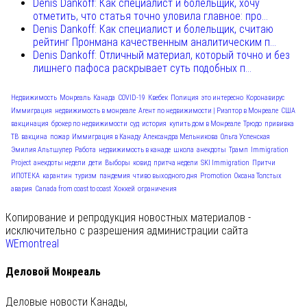
Denis Dankoff: Как специалист и болельщик, хочу
отметить, что статья точно уловила главное: про...
Denis Dankoff: Как специалист и болельщик, считаю
рейтинг Пронмана качественным аналитическим п...
Denis Dankoff: Отличный материал, который точно и без
лишнего пафоса раскрывает суть подобных п...
Недвижимость
Монреаль
Канада
COVID-19
Квебек
Полиция
это интересно
Коронавирус
Иммиграция
недвижимость в монреале
Агент по недвижимости | Риэлтор в Монреале
США
вакцинация
брокер по недвижимости
суд
история
купить дом в Монреале
Трюдо
прививка
ТВ
вакцина
пожар
Иммиграция в Канаду
Александра Мельникова
Ольга Успенская
Эмилия Альтшулер
Работа
недвижимость в канаде
школа
анекдоты
Трамп
Immigration
Project
анекдоты недели
дети
Выборы
ковид
притча недели
SKI Immigration
Притчи
ИПОТЕКА
карантин
туризм
пандемия
чтиво выходного дня
Promotion
Оксана Толстых
авария
Canada from coast to coast
Хоккей
ограничения
Копирование и репродукция новостных материалов -
исключительно с разрешения администрации сайта
WEmontreal
Деловой Монреаль
Деловые новости Канады,