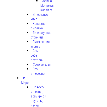
Афиша
Монреаля:
Kassir.ca
Интересное
кино
Канадская
рыбалка
Литературная
страница
Путешествия,
туризм
Сам
себе
ресторан
Фотогалерея
Это
интересно
В
Мире
Новости
интернет,
всемирной
паутины,
науки.