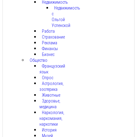
Недвижимость
Недвижимость
с
Ольгой
Успенской
Работа
Страхование
Реклама
Финансы
Бизнес
Общество
Французский
язык
Опрос
Астрология,
эзотерика
Животные
Здоровье,
медицина
Наркология,
наркомания,
наркотики
История
Музей