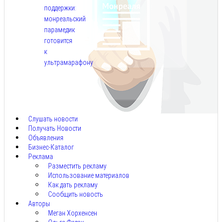
поддержки:
монреальский
парамедик
готовится
к
ультрамарафону
Авг
6,
2026
Слушать новости
Получать Новости
Объявления
Бизнес-Каталог
Реклама
Разместить рекламу
Использование материалов
Как дать рекламу
Сообщить новость
Авторы
Меган Хорхенсен