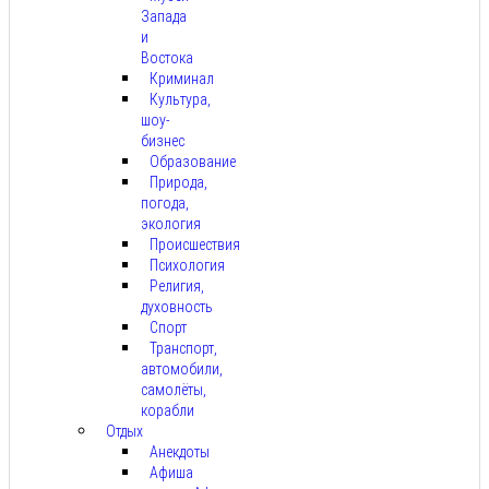
Запада
и
Востока
Криминал
Культура,
шоу-
бизнес
Образование
Природа,
погода,
экология
Происшествия
Психология
Религия,
духовность
Спорт
Транспорт,
автомобили,
самолёты,
корабли
Отдых
Анекдоты
Афиша