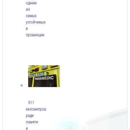
одним
из
самых
устойчивых
в
провинции
Авг
6,
2026
911
километров
ради
памяти
и