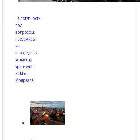
Доступность
под
вопросом:
пассажиры
на
инвалидных
колясках
критикуют
REM в
Монреале
Авг 5,
2026