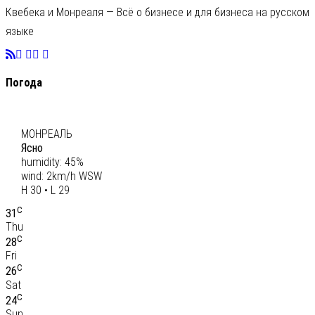
Квебека и Монреаля — Всё о бизнесе и для бизнеса на русском
языке
Погода
C
29
МОНРЕАЛЬ
Ясно
humidity: 45%
wind: 2km/h WSW
H 30 • L 29
C
31
Thu
C
28
Fri
C
26
Sat
C
24
Sun