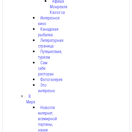
Афиша
Монреаля:
Kassir.ca
Интересное
кино
Канадская
рыбалка
Литературная
страница
Путешествия,
туризм
Сам
себе
ресторан
Фотогалерея
Это
интересно
В
Мире
Новости
интернет,
всемирной
паутины,
науки.