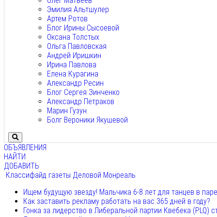
Олег Матвеев
Эмилия Альтшулер
Артем Ротов
Блог Ирины Сысоевой
Оксана Толстых
Ольга Павловская
Андрей Иришкин
Ирина Павлова
Елена Курагина
Александр Ресин
Блог Сергея Зинченко
Александр Петраков
Марин Гузун
Болг Вероники Якушевой
ОБЪЯВЛЕНИЯ
НАЙТИ
ДОБАВИТЬ
Классифайд газеты Деловой Монреаль
Ищем будущую звезду! Мальчика 6-8 лет для танцев в пар
Как заставить рекламу работать на вас 365 дней в году?
Гонка за лидерство в Либеральной партии Квебека (PLQ) с