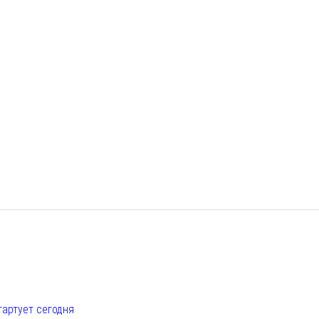
е
тартует сегодня