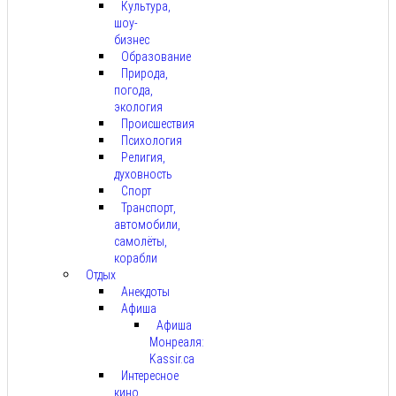
Культура,
шоу-
бизнес
Образование
Природа,
погода,
экология
Происшествия
Психология
Религия,
духовность
Спорт
Транспорт,
автомобили,
самолёты,
корабли
Отдых
Анекдоты
Афиша
Афиша
Монреаля:
Kassir.ca
Интересное
кино