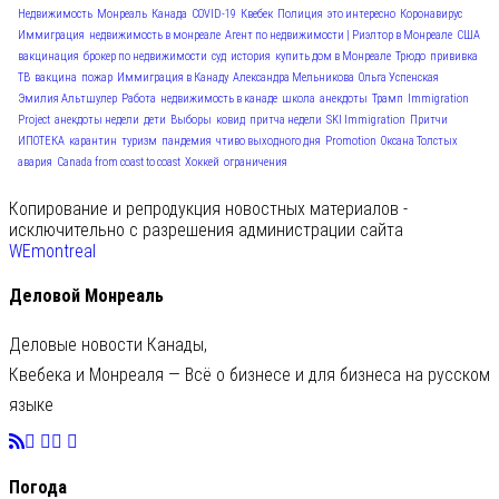
Недвижимость
Монреаль
Канада
COVID-19
Квебек
Полиция
это интересно
Коронавирус
Иммиграция
недвижимость в монреале
Агент по недвижимости | Риэлтор в Монреале
США
вакцинация
брокер по недвижимости
суд
история
купить дом в Монреале
Трюдо
прививка
ТВ
вакцина
пожар
Иммиграция в Канаду
Александра Мельникова
Ольга Успенская
Эмилия Альтшулер
Работа
недвижимость в канаде
школа
анекдоты
Трамп
Immigration
Project
анекдоты недели
дети
Выборы
ковид
притча недели
SKI Immigration
Притчи
ИПОТЕКА
карантин
туризм
пандемия
чтиво выходного дня
Promotion
Оксана Толстых
авария
Canada from coast to coast
Хоккей
ограничения
Копирование и репродукция новостных материалов -
исключительно с разрешения администрации сайта
WEmontreal
Деловой Монреаль
Деловые новости Канады,
Квебека и Монреаля — Всё о бизнесе и для бизнеса на русском
языке
Погода