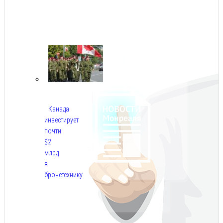
Авг
8,
2026
Канада
инвестирует
почти
$2
млрд
в
бронетехнику
Авг
8,
2026