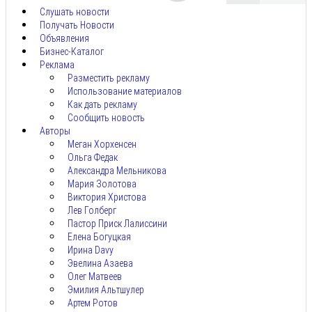
Слушать новости
Получать Новости
Объявления
Бизнес-Каталог
Реклама
Разместить рекламу
Использование материалов
Как дать рекламу
Сообщить новость
Авторы
Меган Хорхенсен
Ольга Федак
Александра Мельникова
Мария Золотова
Виктория Христова
Лев Голберг
Пастор Приск Лалиссини
Елена Богуцкая
Ирина Davy
Эвелина Азаева
Олег Матвеев
Эмилия Альтшулер
Артем Ротов