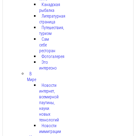
Канадская
рыбалка
Литературная
страница
Путешествия,
туризм
Сам
себе
ресторан
Фотогалерея
Это
интересно
В
Мире
Новости
интернет,
всемирной
паутины,
науки.
новых
технологий
Новости
иммиграции