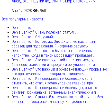
Анекдоты и шутки недели. «Юмор от женщин!»
Апр 17, 2020
9,960
Все популярные новости
Denis Dankoff: .....
Denis Dankoff: Очень полезная статья...
Denis Dankoff: ОН лучший...
Denis Dankoff: Вот это да, Ольга - это же настоящий
образец для подражания! Я искренне радуюсь...
Denis Dankoff: Честно, это было страшно и очень
неприятно. Когда в такой мороз вдруг пропадает...
Denis Dankoff: Это классический конфликт между
бизнесом, жильцами и городским регулированием, г...
Denis Dankoff: Это важный и обнадеживающий прорыв, но
его практическая реализация сталкивается...
Denis Dankoff: Как специалист и болельщик, хочу
отметить, что статья точно уловила главное: про...
Denis Dankoff: Как специалист и болельщик, считаю
рейтинг Пронмана качественным аналитическим п...
Denis Dankoff: Отличный материал, который точно и без
лишнего пафоса раскрывает суть подобных п...