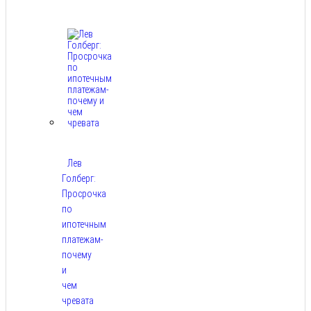
8,
2026
Лев
Голберг:
Просрочка
по
ипотечным
платежам-
почему
и
чем
чревата