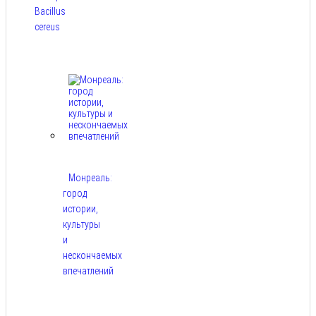
Bacillus
cereus
Авг 8,
2026
Монреаль:
город
истории,
культуры
и
нескончаемых
впечатлений
Авг