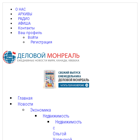
О НАС
АРХИВЫ
РАДИО
АФИША
Контакты
Ваш профиль
Войти
Регистрация
Главная
Новости
Экономика
Недвижимость
Недвижимость
с
Ольгой
Успенской