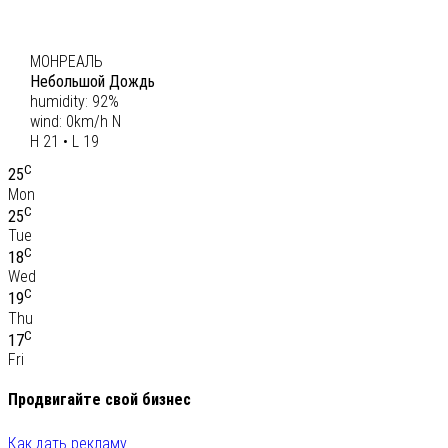
C
20
МОНРЕАЛЬ
Небольшой Дождь
humidity: 92%
wind: 0km/h N
H 21 • L 19
C
25
Mon
C
25
Tue
C
18
Wed
C
19
Thu
C
17
Fri
Продвигайте свой бизнес
Как дать рекламу