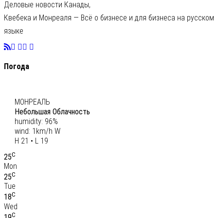
Деловые новости Канады,
Квебека и Монреаля — Всё о бизнесе и для бизнеса на русском
языке
Погода
C
20
МОНРЕАЛЬ
Небольшая Облачность
humidity: 96%
wind: 1km/h W
H 21 • L 19
C
25
Mon
C
25
Tue
C
18
Wed
C
19