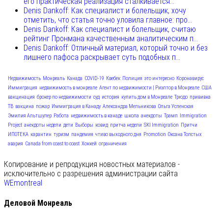
его практическая реализация сталкивается...
Denis Dankoff: Как специалист и болельщик, хочу
отметить, что статья точно уловила главное: про...
Denis Dankoff: Как специалист и болельщик, считаю
рейтинг Пронмана качественным аналитическим п...
Denis Dankoff: Отличный материал, который точно и без
лишнего пафоса раскрывает суть подобных п...
Недвижимость
Монреаль
Канада
COVID-19
Квебек
Полиция
это интересно
Коронавирус
Иммиграция
недвижимость в монреале
Агент по недвижимости | Риэлтор в Монреале
США
вакцинация
брокер по недвижимости
суд
история
купить дом в Монреале
Трюдо
прививка
ТВ
вакцина
пожар
Иммиграция в Канаду
Александра Мельникова
Ольга Успенская
Эмилия Альтшулер
Работа
недвижимость в канаде
школа
анекдоты
Трамп
Immigration
Project
анекдоты недели
дети
Выборы
ковид
притча недели
SKI Immigration
Притчи
ИПОТЕКА
карантин
туризм
пандемия
чтиво выходного дня
Promotion
Оксана Толстых
авария
Canada from coast to coast
Хоккей
ограничения
Копирование и репродукция новостных материалов -
исключительно с разрешения администрации сайта
WEmontreal
Деловой Монреаль