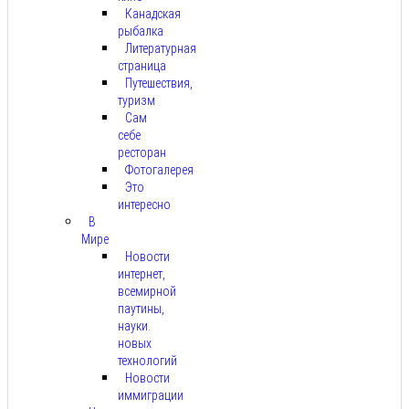
Канадская
рыбалка
Литературная
страница
Путешествия,
туризм
Сам
себе
ресторан
Фотогалерея
Это
интересно
В
Мире
Новости
интернет,
всемирной
паутины,
науки.
новых
технологий
Новости
иммиграции