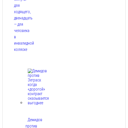
для
ходящего,
двенадцать
— для
человека
в
инвалидной
коляске
Авг 9,
2026
Демидов
против