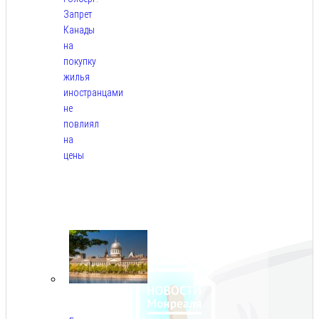
Запрет
Канады
на
покупку
жилья
иностранцами
не
повлиял
на
цены
Авг
9,
2026