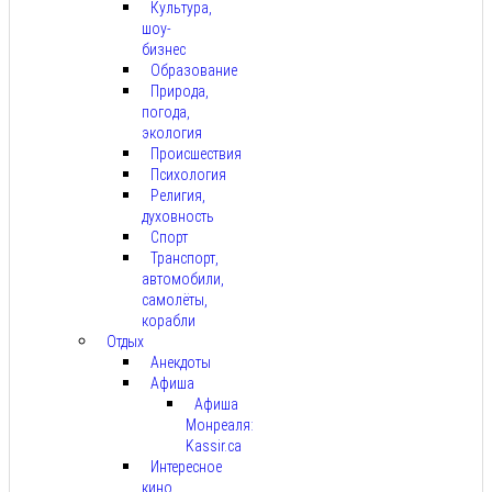
Культура,
шоу-
бизнес
Образование
Природа,
погода,
экология
Происшествия
Психология
Религия,
духовность
Спорт
Транспорт,
автомобили,
самолёты,
корабли
Отдых
Анекдоты
Афиша
Афиша
Монреаля:
Kassir.ca
Интересное
кино