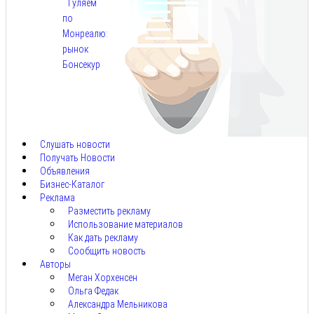
Гуляем
по
Монреалю:
рынок
Бонсекур
Авг
9,
2026
Слушать новости
Получать Новости
Объявления
Бизнес-Каталог
Реклама
Разместить рекламу
Использование материалов
Как дать рекламу
Сообщить новость
Авторы
Меган Хорхенсен
Ольга Федак
Александра Мельникова