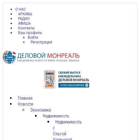
О НАС
АРХИВЫ
РАДИО
АФИША
Контакты
Ваш профиль
Войти
Регистрация
Главная
Новости
Экономика
Недвижимость
Недвижимость
с
Ольгой
Успенской