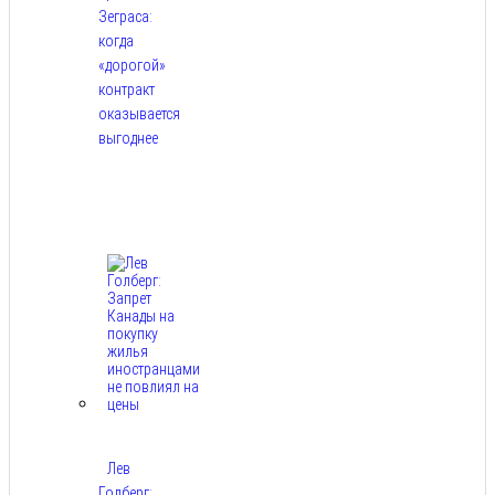
Зеграса:
когда
«дорогой»
контракт
оказывается
выгоднее
Авг
9,
2026
Лев
Голберг: