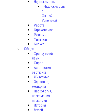
Недвижимость
Недвижимость
с
Ольгой
Успенской
Работа
Страхование
Реклама
Финансы
Бизнес
Общество
Французский
язык
Опрос
Астрология,
эзотерика
Животные
Здоровье,
медицина
Наркология,
наркомания,
наркотики
История
Музей