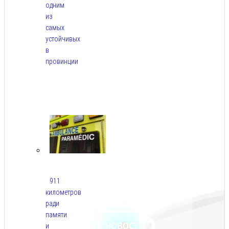
одним
из
самых
устойчивых
в
провинции
Авг
6,
2026
911
километров
ради
памяти
и