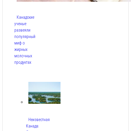
Канадские
ученые
развеяли
популярный
миф о
жирных
молочных
продуктах
Авг 6,
2026
Неизвестная
Канада: