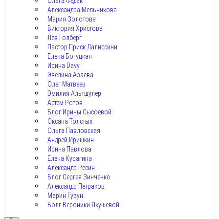
Ольга Федак
Александра Мельникова
Мария Золотова
Виктория Христова
Лев Голберг
Пастор Приск Лалиссини
Елена Богуцкая
Ирина Davy
Эвелина Азаева
Олег Матвеев
Эмилия Альтшулер
Артем Ротов
Блог Ирины Сысоевой
Оксана Толстых
Ольга Павловская
Андрей Иришкин
Ирина Павлова
Елена Курагина
Александр Ресин
Блог Сергея Зинченко
Александр Петраков
Марин Гузун
Болг Вероники Якушевой