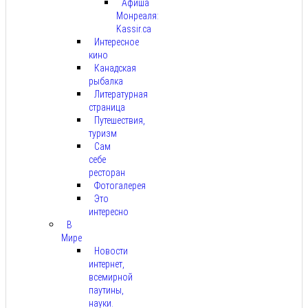
Афиша
Монреаля:
Kassir.ca
Интересное
кино
Канадская
рыбалка
Литературная
страница
Путешествия,
туризм
Сам
себе
ресторан
Фотогалерея
Это
интересно
В
Мире
Новости
интернет,
всемирной
паутины,
науки.