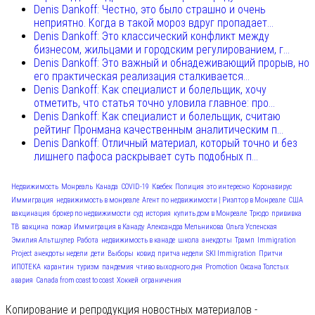
Denis Dankoff: Честно, это было страшно и очень
неприятно. Когда в такой мороз вдруг пропадает...
Denis Dankoff: Это классический конфликт между
бизнесом, жильцами и городским регулированием, г...
Denis Dankoff: Это важный и обнадеживающий прорыв, но
его практическая реализация сталкивается...
Denis Dankoff: Как специалист и болельщик, хочу
отметить, что статья точно уловила главное: про...
Denis Dankoff: Как специалист и болельщик, считаю
рейтинг Пронмана качественным аналитическим п...
Denis Dankoff: Отличный материал, который точно и без
лишнего пафоса раскрывает суть подобных п...
Недвижимость
Монреаль
Канада
COVID-19
Квебек
Полиция
это интересно
Коронавирус
Иммиграция
недвижимость в монреале
Агент по недвижимости | Риэлтор в Монреале
США
вакцинация
брокер по недвижимости
суд
история
купить дом в Монреале
Трюдо
прививка
ТВ
вакцина
пожар
Иммиграция в Канаду
Александра Мельникова
Ольга Успенская
Эмилия Альтшулер
Работа
недвижимость в канаде
школа
анекдоты
Трамп
Immigration
Project
анекдоты недели
дети
Выборы
ковид
притча недели
SKI Immigration
Притчи
ИПОТЕКА
карантин
туризм
пандемия
чтиво выходного дня
Promotion
Оксана Толстых
авария
Canada from coast to coast
Хоккей
ограничения
Копирование и репродукция новостных материалов -