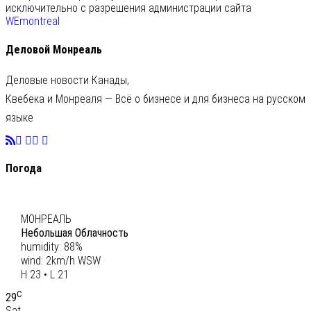
исключительно с разрешения администрации сайта
WEmontreal
Деловой Монреаль
Деловые новости Канады,
Квебека и Монреаля — Всё о бизнесе и для бизнеса на русском
языке
Погода
C
22
МОНРЕАЛЬ
Небольшая Облачность
humidity: 88%
wind: 2km/h WSW
H 23 • L 21
C
29
Sat