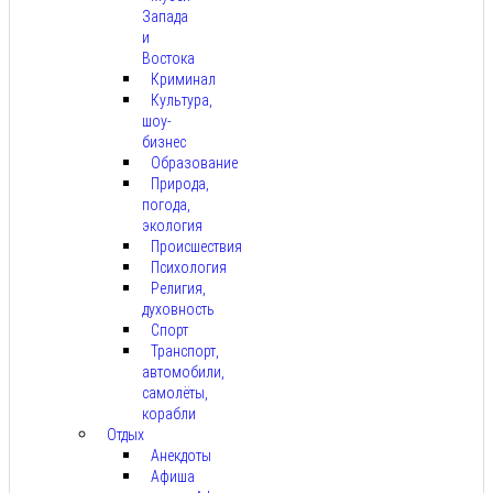
Запада
и
Востока
Криминал
Культура,
шоу-
бизнес
Образование
Природа,
погода,
экология
Происшествия
Психология
Религия,
духовность
Спорт
Транспорт,
автомобили,
самолёты,
корабли
Отдых
Анекдоты
Афиша