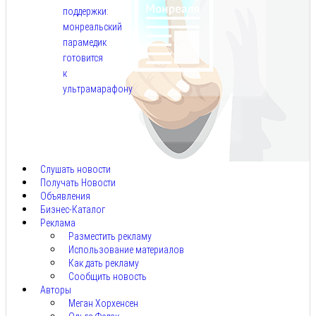
поддержки:
монреальский
парамедик
готовится
к
ультрамарафону
Авг
6,
2026
Слушать новости
Получать Новости
Объявления
Бизнес-Каталог
Реклама
Разместить рекламу
Использование материалов
Как дать рекламу
Сообщить новость
Авторы
Меган Хорхенсен