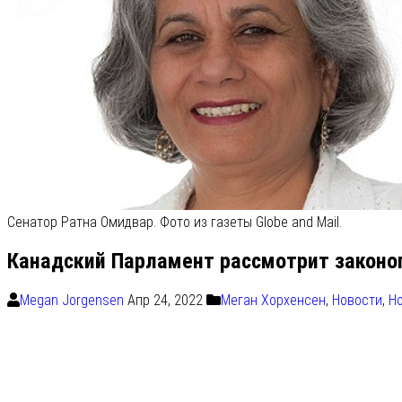
Сенатор Ратна Омидвар. Фото из газеты Globe and Mail.
Канадский Парламент рассмотрит законоп
Megan Jorgensen
Апр 24, 2022
Меган Хорхенсен
,
Новости
,
Н