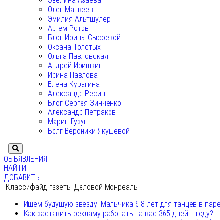
Эвелина Азаева
Олег Матвеев
Эмилия Альтшулер
Артем Ротов
Блог Ирины Сысоевой
Оксана Толстых
Ольга Павловская
Андрей Иришкин
Ирина Павлова
Елена Курагина
Александр Ресин
Блог Сергея Зинченко
Александр Петраков
Марин Гузун
Болг Вероники Якушевой
ОБЪЯВЛЕНИЯ
НАЙТИ
ДОБАВИТЬ
Классифайд газеты Деловой Монреаль
Ищем будущую звезду! Мальчика 6-8 лет для танцев в пар
Как заставить рекламу работать на вас 365 дней в году?