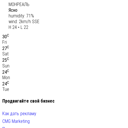
МОНРЕАЛЬ
Ясно
humidity: 71%
wind: 2km/h SSE
H 24 • L 22
C
30
Fri
C
27
Sat
C
25
Sun
C
24
Mon
C
24
Tue
Продвигайте свой бизнес
Как дать рекламу
CMG Marketing