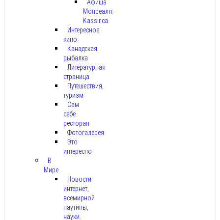
Афиша
Монреаля:
Kassir.ca
Интересное
кино
Канадская
рыбалка
Литературная
страница
Путешествия,
туризм
Сам
себе
ресторан
Фотогалерея
Это
интересно
В
Мире
Новости
интернет,
всемирной
паутины,
науки.