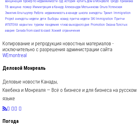
вакцинация
брокер по недвижимости
суд
история
купить дом в Монреале
Трюдо
прививка
ТВ
вакцина
пожар
Иммиграция в Канаду
Александра Мельникова
Ольга Успенская
Эмилия Альтшулер
Работа
недвижимость в канаде
школа
анекдоты
Трамп
Immigration
Project
анекдоты недели
дети
Выборы
ковид
притча недели
SKI Immigration
Притчи
ИПОТЕКА
карантин
туризм
пандемия
чтиво выходного дня
Promotion
Оксана Толстых
авария
Canada from coast to coast
Хоккей
ограничения
Копирование и репродукция новостных материалов -
исключительно с разрешения администрации сайта
WEmontreal
Деловой Монреаль
Деловые новости Канады,
Квебека и Монреаля — Всё о бизнесе и для бизнеса на русском
языке
Погода
C
23