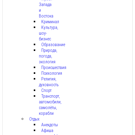
Запада
и
Востока
Криминал
Культура,
шоу-
бизнес
Образование
Природа,
погода,
экология
Происшествия
Психология
Религия,
духовность
Спорт
Транспорт,
автомобили,
самолёты,
корабли
Отдых
Анекдоты
Афиша