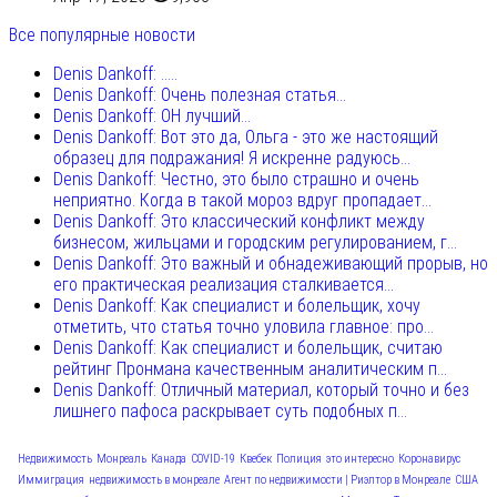
Все популярные новости
Denis Dankoff: .....
Denis Dankoff: Очень полезная статья...
Denis Dankoff: ОН лучший...
Denis Dankoff: Вот это да, Ольга - это же настоящий
образец для подражания! Я искренне радуюсь...
Denis Dankoff: Честно, это было страшно и очень
неприятно. Когда в такой мороз вдруг пропадает...
Denis Dankoff: Это классический конфликт между
бизнесом, жильцами и городским регулированием, г...
Denis Dankoff: Это важный и обнадеживающий прорыв, но
его практическая реализация сталкивается...
Denis Dankoff: Как специалист и болельщик, хочу
отметить, что статья точно уловила главное: про...
Denis Dankoff: Как специалист и болельщик, считаю
рейтинг Пронмана качественным аналитическим п...
Denis Dankoff: Отличный материал, который точно и без
лишнего пафоса раскрывает суть подобных п...
Недвижимость
Монреаль
Канада
COVID-19
Квебек
Полиция
это интересно
Коронавирус
Иммиграция
недвижимость в монреале
Агент по недвижимости | Риэлтор в Монреале
США