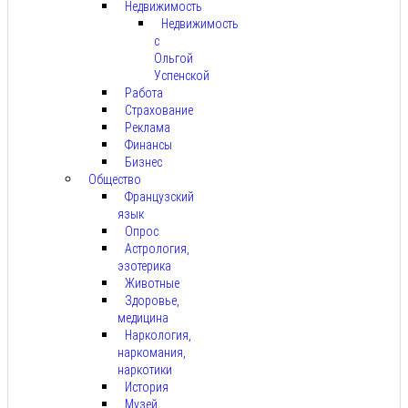
Недвижимость
Недвижимость
с
Ольгой
Успенской
Работа
Страхование
Реклама
Финансы
Бизнес
Общество
Французский
язык
Опрос
Астрология,
эзотерика
Животные
Здоровье,
медицина
Наркология,
наркомания,
наркотики
История
Музей