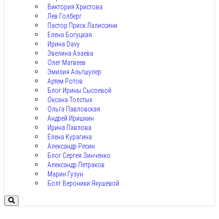
Виктория Христова
Лев Голберг
Пастор Приск Лалиссини
Елена Богуцкая
Ирина Davy
Эвелина Азаева
Олег Матвеев
Эмилия Альтшулер
Артем Ротов
Блог Ирины Сысоевой
Оксана Толстых
Ольга Павловская
Андрей Иришкин
Ирина Павлова
Елена Курагина
Александр Ресин
Блог Сергея Зинченко
Александр Петраков
Марин Гузун
Болг Вероники Якушевой