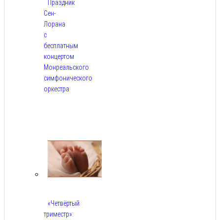
Праздник
Сен-
Лорана
с
бесплатным
концертом
Монреальского
симфонического
оркестра
Авг
5,
2026
«Четвёртый
триместр»: