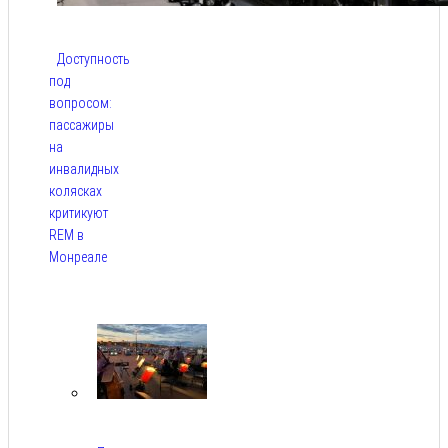
Доступность
под
вопросом:
пассажиры
на
инвалидных
колясках
критикуют
REM в
Монреале
Авг 5,
2026