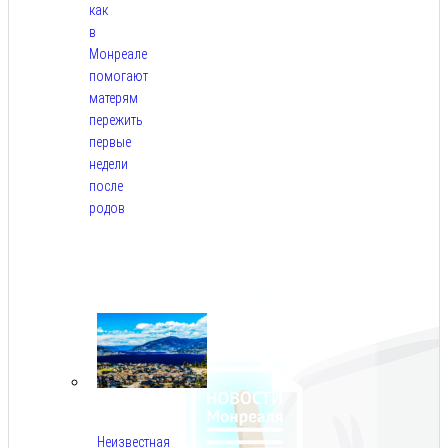
как
в
Монреале
помогают
матерям
пережить
первые
недели
после
родов
Авг
5,
2026
Неизвестная