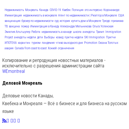
Недвижимость
Монреаль
Канада
COVID-19
Квебек
Полиция
это интересно
Коронавирус
Иммиграция
недвижимость в монреале
Агент по недвижимости | Риэлтор в Монреале
США
вакцинация
брокер по недвижимости
суд
история
купить дом в Монреале
Трюдо
прививка
ТВ
вакцина
пожар
Иммиграция в Канаду
Александра Мельникова
Ольга Успенская
Эмилия Альтшулер
Работа
недвижимость в канаде
школа
анекдоты
Трамп
Immigration
Project
анекдоты недели
дети
Выборы
ковид
притча недели
SKI Immigration
Притчи
ИПОТЕКА
карантин
туризм
пандемия
чтиво выходного дня
Promotion
Оксана Толстых
авария
Canada from coast to coast
Хоккей
ограничения
Копирование и репродукция новостных материалов -
исключительно с разрешения администрации сайта
WEmontreal
Деловой Монреаль
Деловые новости Канады,
Квебека и Монреаля — Всё о бизнесе и для бизнеса на русском
языке