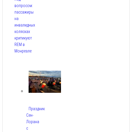
вопросом:
пассажиры
на
инвалидных
колясках
критикуют
REM в
Монреале
Авг 5,
2026
Праздник
Сен-
Лорана
с