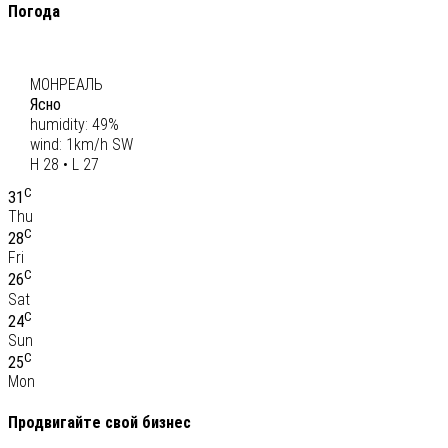
Погода
C
28
МОНРЕАЛЬ
Ясно
humidity: 49%
wind: 1km/h SW
H 28 • L 27
C
31
Thu
C
28
Fri
C
26
Sat
C
24
Sun
C
25
Mon
Продвигайте свой бизнес