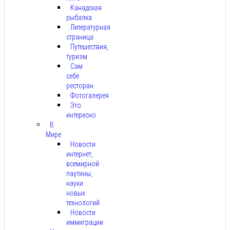
Канадская
рыбалка
Литературная
страница
Путешествия,
туризм
Сам
себе
ресторан
Фотогалерея
Это
интересно
В
Мире
Новости
интернет,
всемирной
паутины,
науки.
новых
технологий
Новости
иммиграции