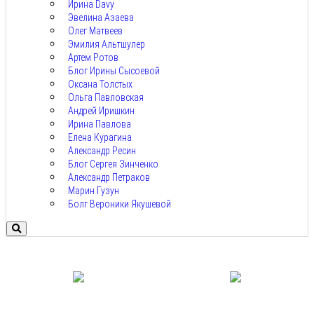
Ирина Davy
Эвелина Азаева
Олег Матвеев
Эмилия Альтшулер
Артем Ротов
Блог Ирины Сысоевой
Оксана Толстых
Ольга Павловская
Андрей Иришкин
Ирина Павлова
Елена Курагина
Александр Ресин
Блог Сергея Зинченко
Александр Петраков
Марин Гузун
Болг Вероники Якушевой