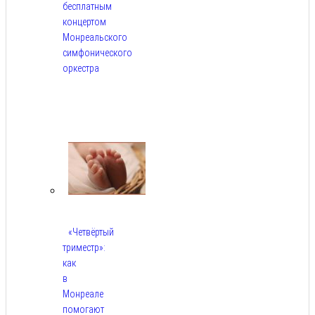
бесплатным
концертом
Монреальского
симфонического
оркестра
Авг
5,
2026
«Четвёртый
триместр»:
как
в
Монреале
помогают