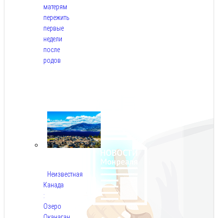
матерям
пережить
первые
недели
после
родов
Авг
5,
2026
Неизвестная
Канада
:
Озеро
Оканаган