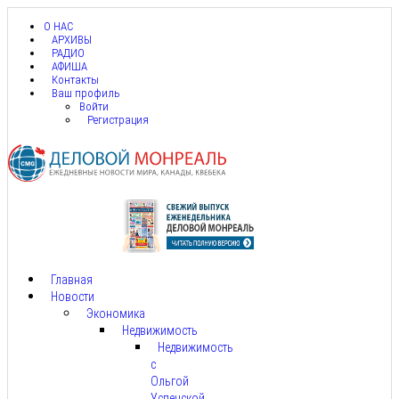
О НАС
АРХИВЫ
РАДИО
АФИША
Контакты
Ваш профиль
Войти
Регистрация
Главная
Новости
Экономика
Недвижимость
Недвижимость
с
Ольгой
Успенской