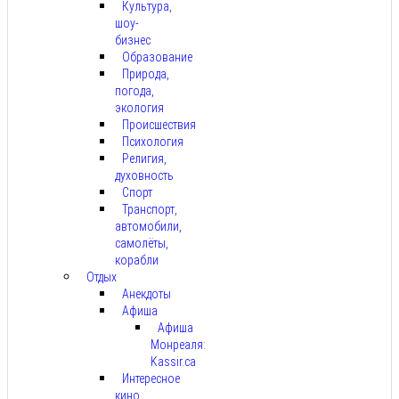
Культура,
шоу-
бизнес
Образование
Природа,
погода,
экология
Происшествия
Психология
Религия,
духовность
Спорт
Транспорт,
автомобили,
самолёты,
корабли
Отдых
Анекдоты
Афиша
Афиша
Монреаля:
Kassir.ca
Интересное
кино