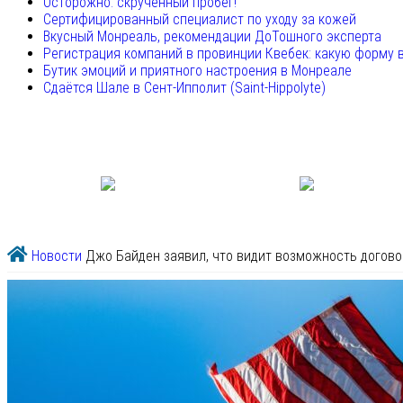
Осторожно: скрученный пробег!
Сертифицированный специалист по уходу за кожей
Вкусный Монреаль, рекомендации ДоТошного эксперта
Регистрация компаний в провинции Квебек: какую форму 
Бутик эмоций и приятного настроения в Монреале
Сдаётся Шале в Сент-Ипполит (Saint-Hippolyte)
Новости
Джо Байден заявил, что видит возможность догов