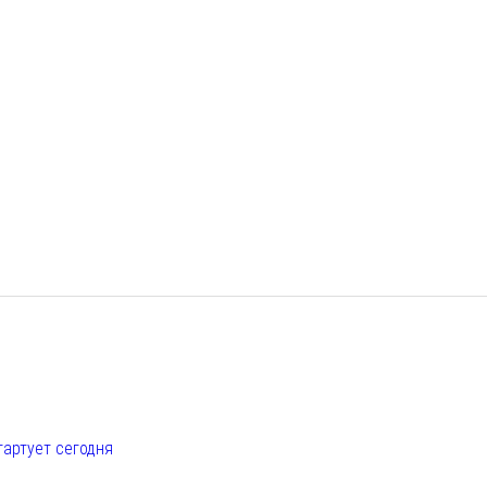
е
тартует сегодня