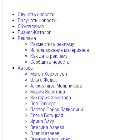
Авг 5, 2026
Слушать новости
Получать Новости
Объявления
Бизнес-Каталог
Реклама
Разместить рекламу
Использование материалов
Как дать рекламу
Сообщить новость
Авторы
Меган Хорхенсен
Ольга Федак
Александра Мельникова
Мария Золотова
Виктория Христова
Лев Голберг
Пастор Приск Лалиссини
Елена Богуцкая
Ирина Davy
Эвелина Азаева
Олег Матвеев
Эмилия Альтшулер