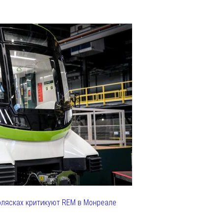
олясках критикуют REM в Монреале