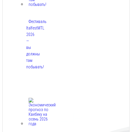
Фестиваль
ItalfestMTL
2026
—
вы
должны
там
побывать!
Авг
7,
2026