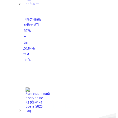
Фестиваль
ItalfestMTL
2026
—
вы
должны
там
побывать!
Авг
7,
2026