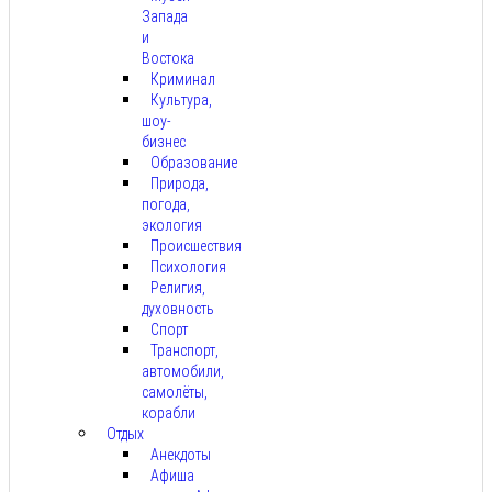
Запада
и
Востока
Криминал
Культура,
шоу-
бизнес
Образование
Природа,
погода,
экология
Происшествия
Психология
Религия,
духовность
Спорт
Транспорт,
автомобили,
самолёты,
корабли
Отдых
Анекдоты
Афиша