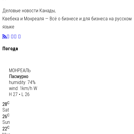
Деловые новости Канады,
Квебека и Монреаля — Всё о бизнесе и для бизнеса на русском
языке
Погода
C
27
МОНРЕАЛЬ
Пасмурно
humidity: 74%
wind: 1km/h W
H 27 • L 26
C
28
Sat
C
26
Sun
C
22