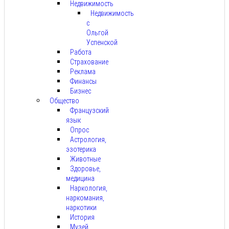
Недвижимость
Недвижимость
с
Ольгой
Успенской
Работа
Страхование
Реклама
Финансы
Бизнес
Общество
Французский
язык
Опрос
Астрология,
эзотерика
Животные
Здоровье,
медицина
Наркология,
наркомания,
наркотики
История
Музей