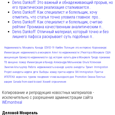
Denis Dankoff: Это важный и обнадеживающий прорыв, но
его практическая реализация сталкивается...
Denis Dankoff: Как специалист и болельщик, хочу
отметить, что статья точно уловила главное: про...
Denis Dankoff: Как специалист и болельщик, считаю
рейтинг Пронмана качественным аналитическим п...
Denis Dankoff: Отличный материал, который точно и без
лишнего пафоса раскрывает суть подобных п...
Недвижимость
Монреаль
Канада
COVID-19
Квебек
Полиция
это интересно
Коронавирус
Иммиграция
недвижимость в монреале
Агент по недвижимости | Риэлтор в Монреале
США
вакцинация
брокер по недвижимости
суд
история
купить дом в Монреале
Трюдо
прививка
ТВ
вакцина
пожар
Иммиграция в Канаду
Александра Мельникова
Ольга Успенская
Эмилия Альтшулер
Работа
недвижимость в канаде
школа
анекдоты
Трамп
Immigration
Project
анекдоты недели
дети
Выборы
ковид
притча недели
SKI Immigration
Притчи
ИПОТЕКА
карантин
туризм
пандемия
чтиво выходного дня
Promotion
Оксана Толстых
авария
Canada from coast to coast
Хоккей
ограничения
Копирование и репродукция новостных материалов -
исключительно с разрешения администрации сайта
WEmontreal
Деловой Монреаль