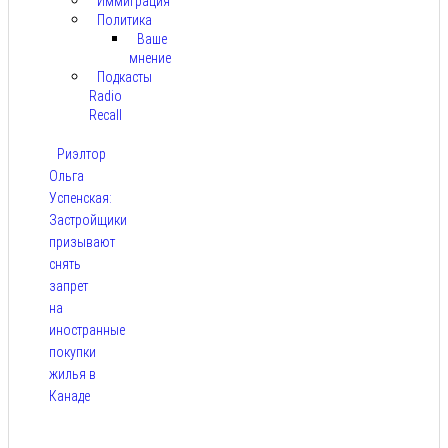
Иммиграция
Политика
Ваше
мнение
Подкасты
Radio
Recall
Риэлтор
Ольга
Успенская:
Застройщики
призывают
снять
запрет
на
иностранные
покупки
жилья в
Канаде
Авг 7,