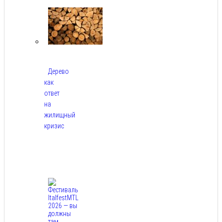
2026
Дерево
как
ответ
на
жилищный
кризис
Авг
7,
2026