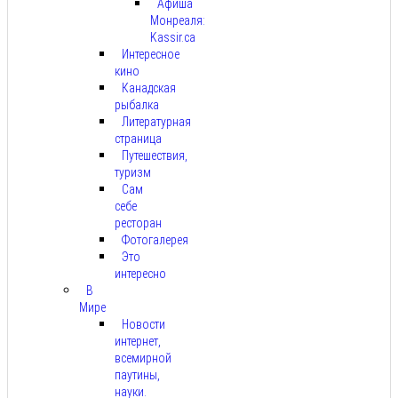
Афиша
Монреаля:
Kassir.ca
Интересное
кино
Канадская
рыбалка
Литературная
страница
Путешествия,
туризм
Сам
себе
ресторан
Фотогалерея
Это
интересно
В
Мире
Новости
интернет,
всемирной
паутины,
науки.