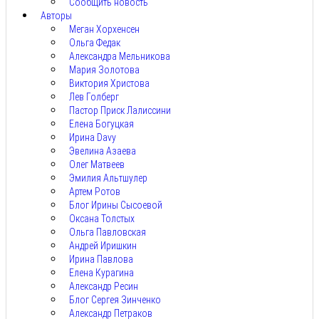
Сообщить новость
Авторы
Меган Хорхенсен
Ольга Федак
Александра Мельникова
Мария Золотова
Виктория Христова
Лев Голберг
Пастор Приск Лалиссини
Елена Богуцкая
Ирина Davy
Эвелина Азаева
Олег Матвеев
Эмилия Альтшулер
Артем Ротов
Блог Ирины Сысоевой
Оксана Толстых
Ольга Павловская
Андрей Иришкин
Ирина Павлова
Елена Курагина
Александр Ресин
Блог Сергея Зинченко
Александр Петраков