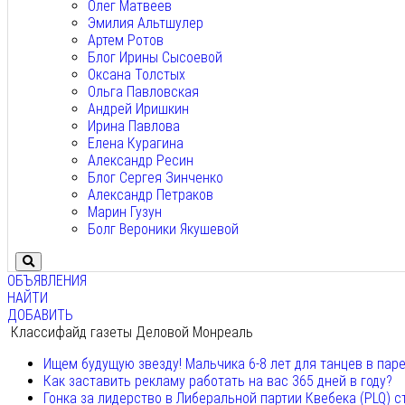
Олег Матвеев
Эмилия Альтшулер
Артем Ротов
Блог Ирины Сысоевой
Оксана Толстых
Ольга Павловская
Андрей Иришкин
Ирина Павлова
Елена Курагина
Александр Ресин
Блог Сергея Зинченко
Александр Петраков
Марин Гузун
Болг Вероники Якушевой
ОБЪЯВЛЕНИЯ
НАЙТИ
ДОБАВИТЬ
Классифайд газеты Деловой Монреаль
Ищем будущую звезду! Мальчика 6-8 лет для танцев в пар
Как заставить рекламу работать на вас 365 дней в году?
Гонка за лидерство в Либеральной партии Квебека (PLQ) с