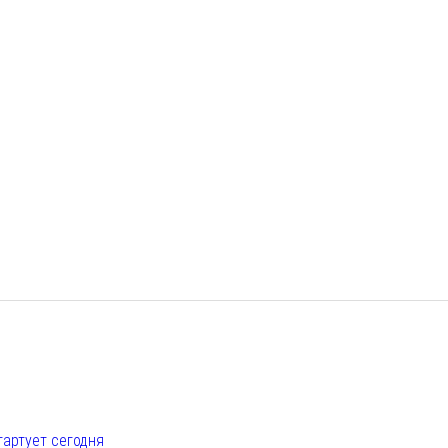
е
тартует сегодня