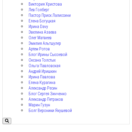
Виктория Христова
Лев Голберг
Пастор Приск Лалиссини
Елена Богуцкая
Ирина Davy
Эвелина Азаева
Олег Матвеев
Эмилия Альтшулер
Артем Ротов
Блог Ирины Сысоевой
Оксана Толстых
Ольга Павловская
Андрей Иришкин
Ирина Павлова
Елена Курагина
Александр Ресин
Блог Сергея Зинченко
Александр Петраков
Марин Гузун
Болг Вероники Якушевой