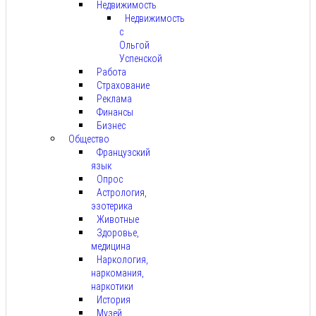
Недвижимость
Недвижимость
с
Ольгой
Успенской
Работа
Страхование
Реклама
Финансы
Бизнес
Общество
Французский
язык
Опрос
Астрология,
эзотерика
Животные
Здоровье,
медицина
Наркология,
наркомания,
наркотики
История
Музей