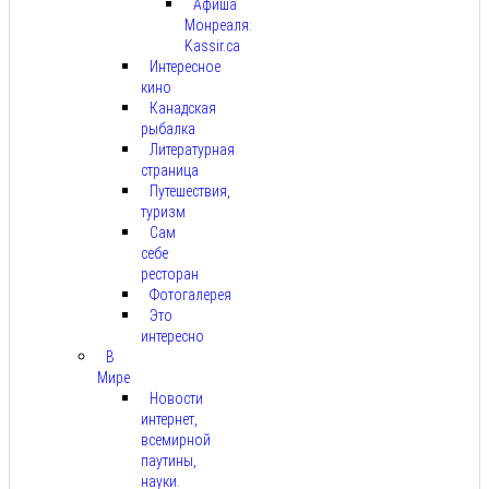
Афиша
Монреаля:
Kassir.ca
Интересное
кино
Канадская
рыбалка
Литературная
страница
Путешествия,
туризм
Сам
себе
ресторан
Фотогалерея
Это
интересно
В
Мире
Новости
интернет,
всемирной
паутины,
науки.