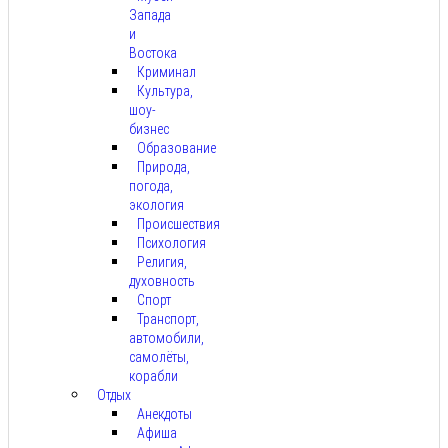
Запада
и
Востока
Криминал
Культура,
шоу-
бизнес
Образование
Природа,
погода,
экология
Происшествия
Психология
Религия,
духовность
Спорт
Транспорт,
автомобили,
самолёты,
корабли
Отдых
Анекдоты
Афиша