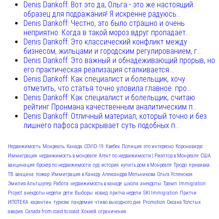
Denis Dankoff: Вот это да, Ольга - это же настоящий
образец для подражания! Я искренне радуюсь...
Denis Dankoff: Честно, это было страшно и очень
неприятно. Когда в такой мороз вдруг пропадает...
Denis Dankoff: Это классический конфликт между
бизнесом, жильцами и городским регулированием, г...
Denis Dankoff: Это важный и обнадеживающий прорыв, но
его практическая реализация сталкивается...
Denis Dankoff: Как специалист и болельщик, хочу
отметить, что статья точно уловила главное: про...
Denis Dankoff: Как специалист и болельщик, считаю
рейтинг Пронмана качественным аналитическим п...
Denis Dankoff: Отличный материал, который точно и без
лишнего пафоса раскрывает суть подобных п...
Недвижимость
Монреаль
Канада
COVID-19
Квебек
Полиция
это интересно
Коронавирус
Иммиграция
недвижимость в монреале
Агент по недвижимости | Риэлтор в Монреале
США
вакцинация
брокер по недвижимости
суд
история
купить дом в Монреале
Трюдо
прививка
ТВ
вакцина
пожар
Иммиграция в Канаду
Александра Мельникова
Ольга Успенская
Эмилия Альтшулер
Работа
недвижимость в канаде
школа
анекдоты
Трамп
Immigration
Project
анекдоты недели
дети
Выборы
ковид
притча недели
SKI Immigration
Притчи
ИПОТЕКА
карантин
туризм
пандемия
чтиво выходного дня
Promotion
Оксана Толстых
авария
Canada from coast to coast
Хоккей
ограничения