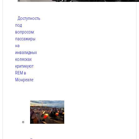
Доступность
под
вопросом:
пассажиры
на
инвалидных
колясках
критикуют
REM в
Монреале
Авг 5,
2026