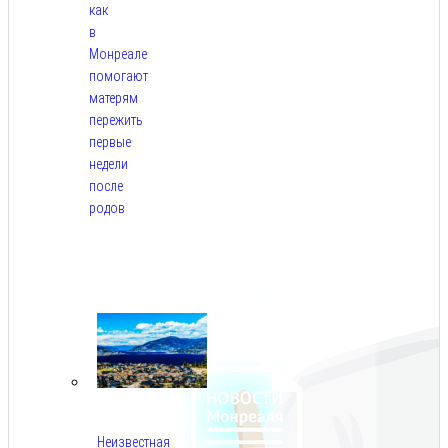
как
в
Монреале
помогают
матерям
пережить
первые
недели
после
родов
Авг
5,
2026
Неизвестная