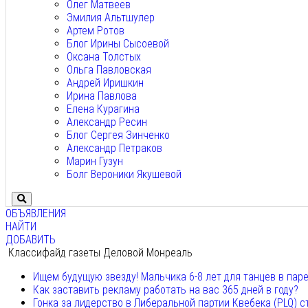
Олег Матвеев
Эмилия Альтшулер
Артем Ротов
Блог Ирины Сысоевой
Оксана Толстых
Ольга Павловская
Андрей Иришкин
Ирина Павлова
Елена Курагина
Александр Ресин
Блог Сергея Зинченко
Александр Петраков
Марин Гузун
Болг Вероники Якушевой
ОБЪЯВЛЕНИЯ
НАЙТИ
ДОБАВИТЬ
Классифайд газеты Деловой Монреаль
Ищем будущую звезду! Мальчика 6-8 лет для танцев в пар
Как заставить рекламу работать на вас 365 дней в году?
Гонка за лидерство в Либеральной партии Квебека (PLQ) с