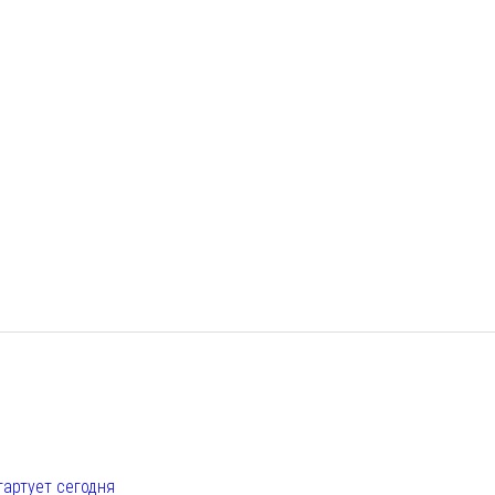
е
тартует сегодня