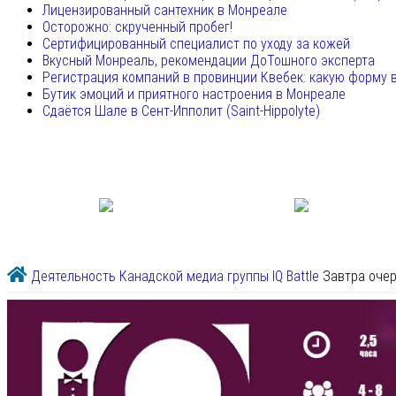
Лицензированный сантехник в Монреале
Осторожно: скрученный пробег!
Сертифицированный специалист по уходу за кожей
Вкусный Монреаль, рекомендации ДоТошного эксперта
Регистрация компаний в провинции Квебек: какую форму 
Бутик эмоций и приятного настроения в Монреале
Сдаётся Шале в Сент-Ипполит (Saint-Hippolyte)
Деятельность Канадской медиа группы
IQ Battle
Завтра очер