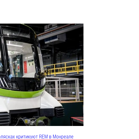
олясках критикуют REM в Монреале