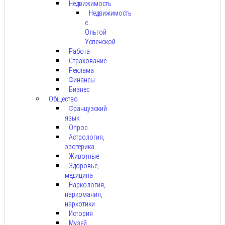
Недвижимость
Недвижимость
с
Ольгой
Успенской
Работа
Страхование
Реклама
Финансы
Бизнес
Общество
Французский
язык
Опрос
Астрология,
эзотерика
Животные
Здоровье,
медицина
Наркология,
наркомания,
наркотики
История
Музей