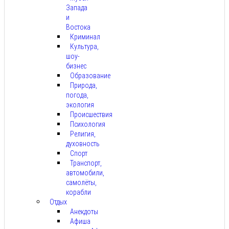
Запада
и
Востока
Криминал
Культура,
шоу-
бизнес
Образование
Природа,
погода,
экология
Происшествия
Психология
Религия,
духовность
Спорт
Транспорт,
автомобили,
самолёты,
корабли
Отдых
Анекдоты
Афиша