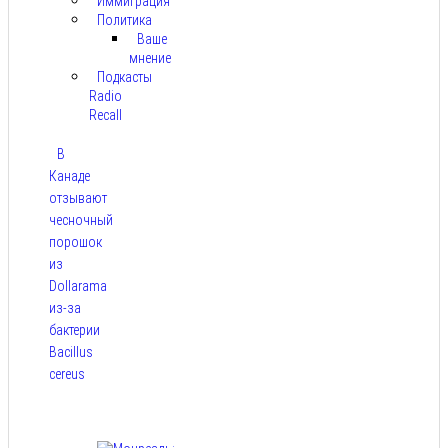
Иммиграция
Политика
Ваше
мнение
Подкасты
Radio
Recall
В
Канаде
отзывают
чесночный
порошок
из
Dollarama
из-за
бактерии
Bacillus
cereus
Авг 8,
2026