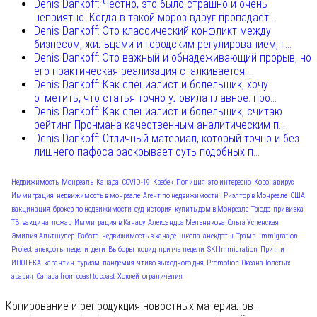
Denis Dankoff: Честно, это было страшно и очень
неприятно. Когда в такой мороз вдруг пропадает...
Denis Dankoff: Это классический конфликт между
бизнесом, жильцами и городским регулированием, г...
Denis Dankoff: Это важный и обнадеживающий прорыв, но
его практическая реализация сталкивается...
Denis Dankoff: Как специалист и болельщик, хочу
отметить, что статья точно уловила главное: про...
Denis Dankoff: Как специалист и болельщик, считаю
рейтинг Пронмана качественным аналитическим п...
Denis Dankoff: Отличный материал, который точно и без
лишнего пафоса раскрывает суть подобных п...
Недвижимость
Монреаль
Канада
COVID-19
Квебек
Полиция
это интересно
Коронавирус
Иммиграция
недвижимость в монреале
Агент по недвижимости | Риэлтор в Монреале
США
вакцинация
брокер по недвижимости
суд
история
купить дом в Монреале
Трюдо
прививка
ТВ
вакцина
пожар
Иммиграция в Канаду
Александра Мельникова
Ольга Успенская
Эмилия Альтшулер
Работа
недвижимость в канаде
школа
анекдоты
Трамп
Immigration
Project
анекдоты недели
дети
Выборы
ковид
притча недели
SKI Immigration
Притчи
ИПОТЕКА
карантин
туризм
пандемия
чтиво выходного дня
Promotion
Оксана Толстых
авария
Canada from coast to coast
Хоккей
ограничения
Копирование и репродукция новостных материалов -