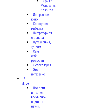
Афиша
Монреаля:
Kassir.ca
Интересное
кино
Канадская
рыбалка
Литературная
страница
Путешествия,
туризм
Сам
себе
ресторан
Фотогалерея
Это
интересно
В
Мире
Новости
интернет,
всемирной
паутины,
науки.