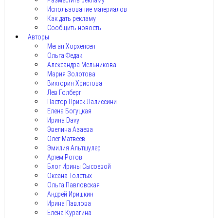
Разместить рекламу
Использование материалов
Как дать рекламу
Сообщить новость
Авторы
Меган Хорхенсен
Ольга Федак
Александра Мельникова
Мария Золотова
Виктория Христова
Лев Голберг
Пастор Приск Лалиссини
Елена Богуцкая
Ирина Davy
Эвелина Азаева
Олег Матвеев
Эмилия Альтшулер
Артем Ротов
Блог Ирины Сысоевой
Оксана Толстых
Ольга Павловская
Андрей Иришкин
Ирина Павлова
Елена Курагина