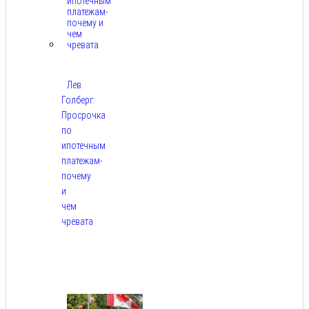
Лев
Голберг:
Просрочка
по
ипотечным
платежам-
почему
и
чем
чревата
Авг
8,
2026