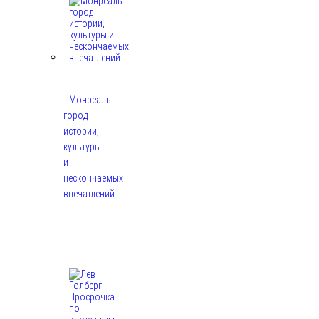
Монреаль:
город
истории,
культуры
и
нескончаемых
впечатлений
Авг
8,
2026