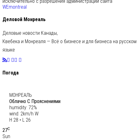
исключительно с разрешения администрации сайта
WEmontreal
Деловой Монреаль
Деловые новости Канады,
Квебека и Монреаля — Всё о бизнесе и для бизнеса на русском
языке
Погода
C
27
МОНРЕАЛЬ
Облачно С Прояснениями
humidity: 72%
wind: 2km/h W
H 28 • L 26
C
27
Sun