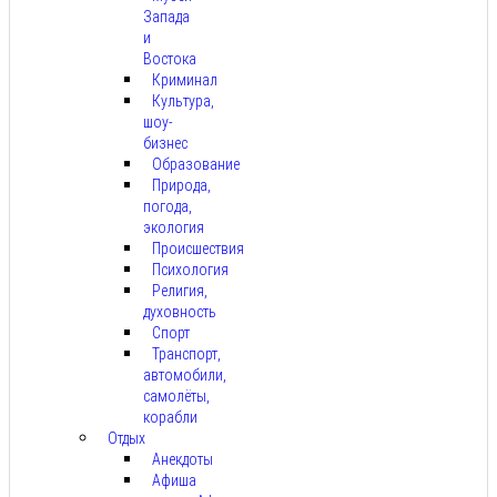
Запада
и
Востока
Криминал
Культура,
шоу-
бизнес
Образование
Природа,
погода,
экология
Происшествия
Психология
Религия,
духовность
Спорт
Транспорт,
автомобили,
самолёты,
корабли
Отдых
Анекдоты
Афиша