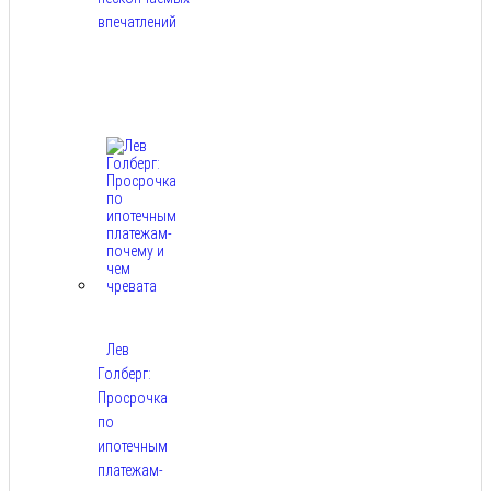
впечатлений
Авг
8,
2026
Лев
Голберг:
Просрочка
по
ипотечным
платежам-