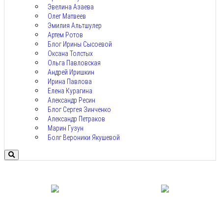
Эвелина Азаева
Олег Матвеев
Эмилия Альтшулер
Артем Ротов
Блог Ирины Сысоевой
Оксана Толстых
Ольга Павловская
Андрей Иришкин
Ирина Павлова
Елена Курагина
Александр Ресин
Блог Сергея Зинченко
Александр Петраков
Марин Гузун
Болг Вероники Якушевой