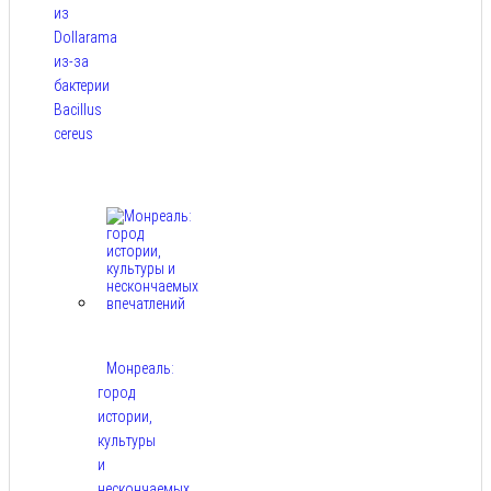
из
Dollarama
из-за
бактерии
Bacillus
cereus
Авг 8,
2026
Монреаль:
город
истории,
культуры
и
нескончаемых