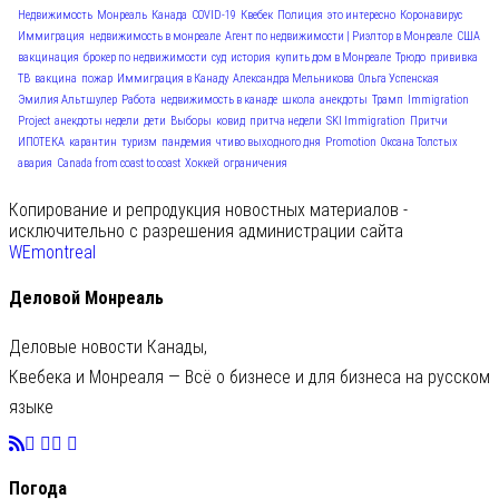
Недвижимость
Монреаль
Канада
COVID-19
Квебек
Полиция
это интересно
Коронавирус
Иммиграция
недвижимость в монреале
Агент по недвижимости | Риэлтор в Монреале
США
вакцинация
брокер по недвижимости
суд
история
купить дом в Монреале
Трюдо
прививка
ТВ
вакцина
пожар
Иммиграция в Канаду
Александра Мельникова
Ольга Успенская
Эмилия Альтшулер
Работа
недвижимость в канаде
школа
анекдоты
Трамп
Immigration
Project
анекдоты недели
дети
Выборы
ковид
притча недели
SKI Immigration
Притчи
ИПОТЕКА
карантин
туризм
пандемия
чтиво выходного дня
Promotion
Оксана Толстых
авария
Canada from coast to coast
Хоккей
ограничения
Копирование и репродукция новостных материалов -
исключительно с разрешения администрации сайта
WEmontreal
Деловой Монреаль
Деловые новости Канады,
Квебека и Монреаля — Всё о бизнесе и для бизнеса на русском
языке
Погода