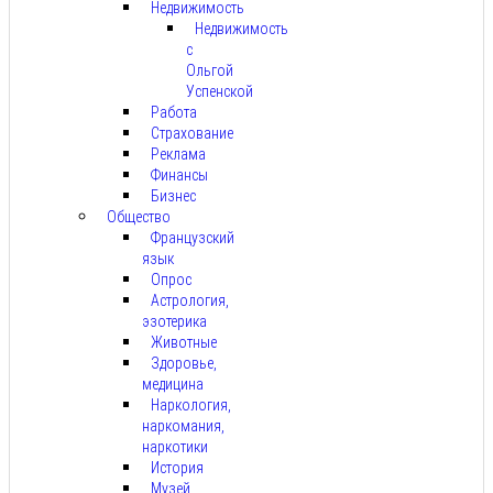
Недвижимость
Недвижимость
с
Ольгой
Успенской
Работа
Страхование
Реклама
Финансы
Бизнес
Общество
Французский
язык
Опрос
Астрология,
эзотерика
Животные
Здоровье,
медицина
Наркология,
наркомания,
наркотики
История
Музей