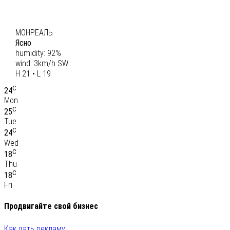
C
20
МОНРЕАЛЬ
Ясно
humidity: 92%
wind: 3km/h SW
H 21 • L 19
C
24
Mon
C
25
Tue
C
24
Wed
C
18
Thu
C
18
Fri
Продвигайте свой бизнес
Как дать рекламу