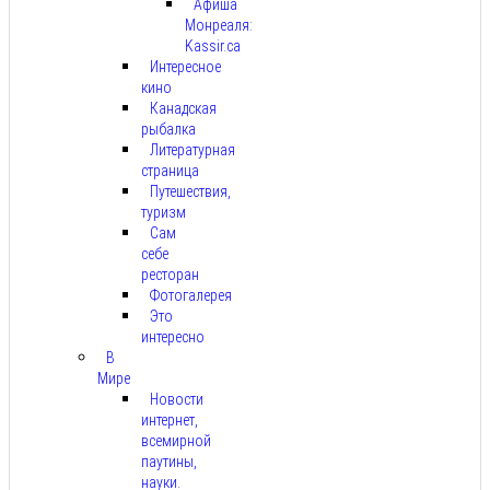
Афиша
Монреаля:
Kassir.ca
Интересное
кино
Канадская
рыбалка
Литературная
страница
Путешествия,
туризм
Сам
себе
ресторан
Фотогалерея
Это
интересно
В
Мире
Новости
интернет,
всемирной
паутины,
науки.