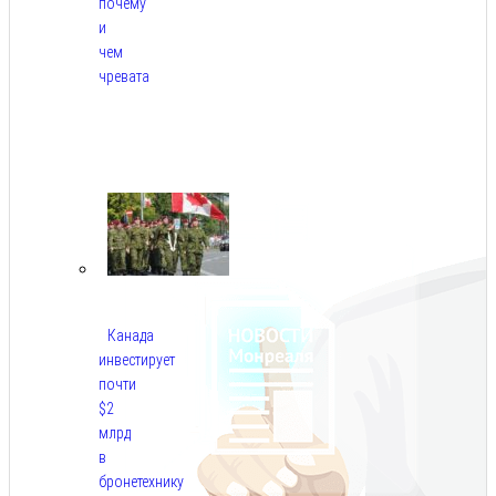
почему
и
чем
чревата
Авг
8,
2026
Канада
инвестирует
почти
$2
млрд
в
бронетехнику