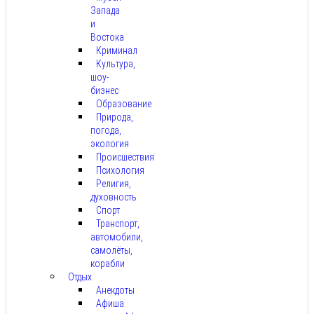
Запада
и
Востока
Криминал
Культура,
шоу-
бизнес
Образование
Природа,
погода,
экология
Происшествия
Психология
Религия,
духовность
Спорт
Транспорт,
автомобили,
самолёты,
корабли
Отдых
Анекдоты
Афиша