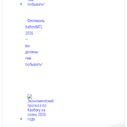
Фестиваль
ItalfestMTL
2026
—
вы
должны
там
побывать!
Авг
7,
2026