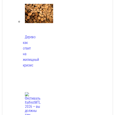
2026
Дерево
как
ответ
на
жилищный
кризис
Авг
7,
2026