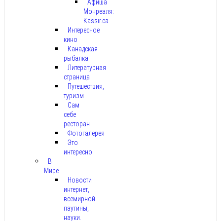
Афиша
Монреаля:
Kassir.ca
Интересное
кино
Канадская
рыбалка
Литературная
страница
Путешествия,
туризм
Сам
себе
ресторан
Фотогалерея
Это
интересно
В
Мире
Новости
интернет,
всемирной
паутины,
науки.