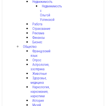
Недвижимость
Недвижимость
с
Ольгой
Успенской
Работа
Страхование
Реклама
Финансы
Бизнес
Общество
Французский
язык
Опрос
Астрология,
эзотерика
Животные
Здоровье,
медицина
Наркология,
наркомания,
наркотики
История
Музей