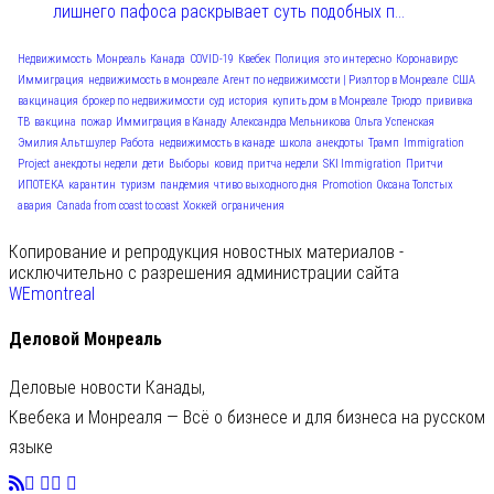
лишнего пафоса раскрывает суть подобных п...
Недвижимость
Монреаль
Канада
COVID-19
Квебек
Полиция
это интересно
Коронавирус
Иммиграция
недвижимость в монреале
Агент по недвижимости | Риэлтор в Монреале
США
вакцинация
брокер по недвижимости
суд
история
купить дом в Монреале
Трюдо
прививка
ТВ
вакцина
пожар
Иммиграция в Канаду
Александра Мельникова
Ольга Успенская
Эмилия Альтшулер
Работа
недвижимость в канаде
школа
анекдоты
Трамп
Immigration
Project
анекдоты недели
дети
Выборы
ковид
притча недели
SKI Immigration
Притчи
ИПОТЕКА
карантин
туризм
пандемия
чтиво выходного дня
Promotion
Оксана Толстых
авария
Canada from coast to coast
Хоккей
ограничения
Копирование и репродукция новостных материалов -
исключительно с разрешения администрации сайта
WEmontreal
Деловой Монреаль
Деловые новости Канады,
Квебека и Монреаля — Всё о бизнесе и для бизнеса на русском
языке