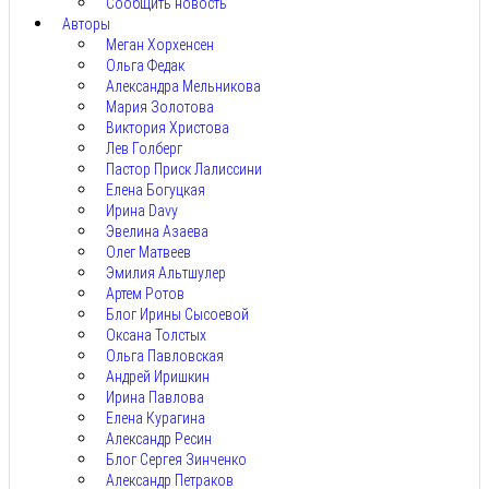
Сообщить новость
Авторы
Меган Хорхенсен
Ольга Федак
Александра Мельникова
Мария Золотова
Виктория Христова
Лев Голберг
Пастор Приск Лалиссини
Елена Богуцкая
Ирина Davy
Эвелина Азаева
Олег Матвеев
Эмилия Альтшулер
Артем Ротов
Блог Ирины Сысоевой
Оксана Толстых
Ольга Павловская
Андрей Иришкин
Ирина Павлова
Елена Курагина
Александр Ресин
Блог Сергея Зинченко
Александр Петраков