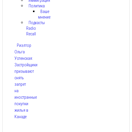
Иммиграция
Политика
Ваше
мнение
Подкасты
Radio
Recall
Риэлтор
Ольга
Успенская:
Застройщики
призывают
снять
запрет
на
иностранные
покупки
жилья в
Канаде
Авг 7,