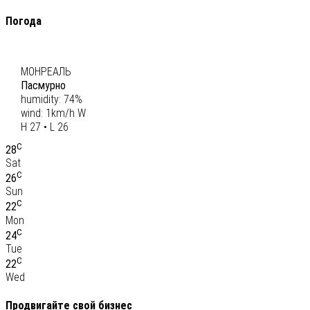
Погода
C
27
МОНРЕАЛЬ
Пасмурно
humidity: 74%
wind: 1km/h W
H 27 • L 26
C
28
Sat
C
26
Sun
C
22
Mon
C
24
Tue
C
22
Wed
Продвигайте свой бизнес