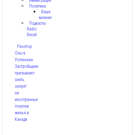
Иммиграция
Политика
Ваше
мнение
Подкасты
Radio
Recall
Риэлтор
Ольга
Успенская:
Застройщики
призывают
снять
запрет
на
иностранные
покупки
жилья в
Канаде
Авг 7,