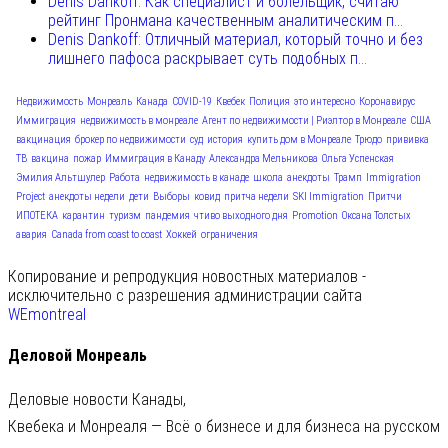
Denis Dankoff: Как специалист и болельщик, считаю
рейтинг Пронмана качественным аналитическим п...
Denis Dankoff: Отличный материал, который точно и без
лишнего пафоса раскрывает суть подобных п...
Недвижимость
Монреаль
Канада
COVID-19
Квебек
Полиция
это интересно
Коронавирус
Иммиграция
недвижимость в монреале
Агент по недвижимости | Риэлтор в Монреале
США
вакцинация
брокер по недвижимости
суд
история
купить дом в Монреале
Трюдо
прививка
ТВ
вакцина
пожар
Иммиграция в Канаду
Александра Мельникова
Ольга Успенская
Эмилия Альтшулер
Работа
недвижимость в канаде
школа
анекдоты
Трамп
Immigration
Project
анекдоты недели
дети
Выборы
ковид
притча недели
SKI Immigration
Притчи
ИПОТЕКА
карантин
туризм
пандемия
чтиво выходного дня
Promotion
Оксана Толстых
авария
Canada from coast to coast
Хоккей
ограничения
Копирование и репродукция новостных материалов -
исключительно с разрешения администрации сайта
WEmontreal
Деловой Монреаль
Деловые новости Канады,
Квебека и Монреаля — Всё о бизнесе и для бизнеса на русском