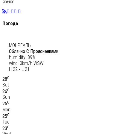
языке
Погода
C
21
МОНРЕАЛЬ
Облачно С Прояснениями
humidity: 89%
wind: 0km/h WSW
H 22 • L 21
C
28
Sat
C
26
Sun
C
25
Mon
C
25
Tue
C
23