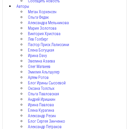
Сообщить новость
Авторы
Меган Хорхенсен
Ольга Федак
Александра Мельникова
Мария Золотова
Виктория Христова
Лев Голберг
Пастор Приск Лалиссини
Елена Богуцкая
Ирина Davy
Эвелина Азаева
Олег Матвеев
Эмилия Альтшулер
Артем Ротов
Блог Ирины Сысоевой
Оксана Толстых
Ольга Павловская
Андрей Иришкин
Ирина Павлова
Елена Курагина
Александр Ресин
Блог Сергея Зинченко
Александр Петраков