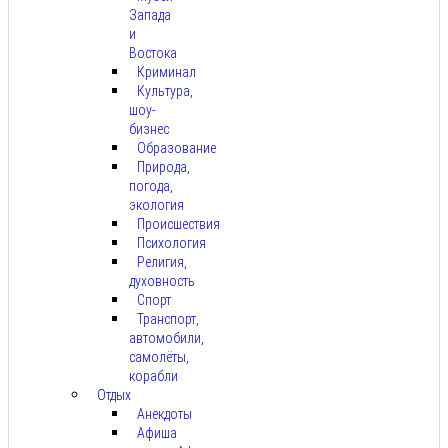
Запада
и
Востока
Криминал
Культура,
шоу-
бизнес
Образование
Природа,
погода,
экология
Происшествия
Психология
Религия,
духовность
Спорт
Транспорт,
автомобили,
самолёты,
корабли
Отдых
Анекдоты
Афиша