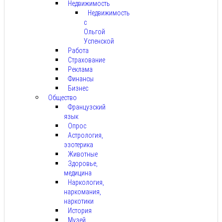
Недвижимость
Недвижимость
с
Ольгой
Успенской
Работа
Страхование
Реклама
Финансы
Бизнес
Общество
Французский
язык
Опрос
Астрология,
эзотерика
Животные
Здоровье,
медицина
Наркология,
наркомания,
наркотики
История
Музей