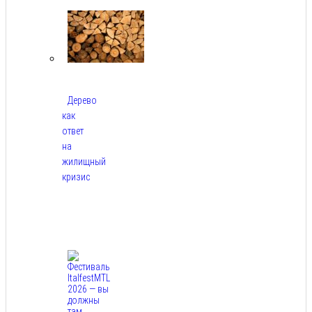
2026
Дерево
как
ответ
на
жилищный
кризис
Авг
7,
2026