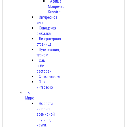
Афиша
Монреаля:
Kassir.ca
Интересное
кино
Канадская
рыбалка
Литературная
страница
Путешествия,
туризм
Сам
себе
ресторан
Фотогалерея
Это
интересно
В
Мире
Новости
интернет,
всемирной
паутины,
науки.