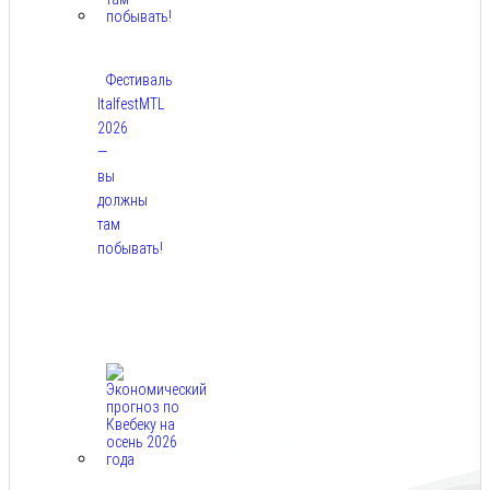
Фестиваль
ItalfestMTL
2026
—
вы
должны
там
побывать!
Авг
7,
2026