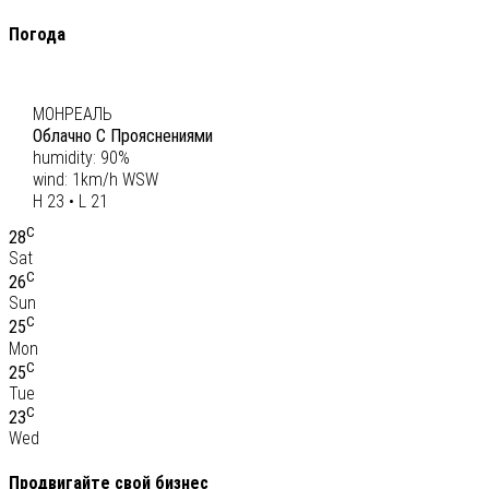
Погода
C
22
МОНРЕАЛЬ
Облачно С Прояснениями
humidity: 90%
wind: 1km/h WSW
H 23 • L 21
C
28
Sat
C
26
Sun
C
25
Mon
C
25
Tue
C
23
Wed
Продвигайте свой бизнес