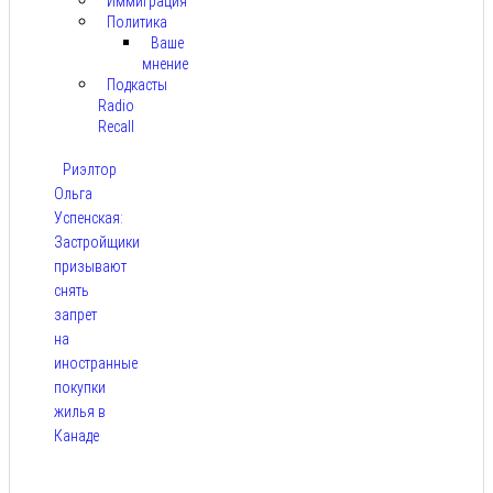
Иммиграция
Политика
Ваше
мнение
Подкасты
Radio
Recall
Риэлтор
Ольга
Успенская:
Застройщики
призывают
снять
запрет
на
иностранные
покупки
жилья в
Канаде
Авг 7,