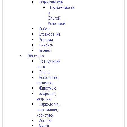
Недвижимость
Недвижимость
с
Ольгой
Успенской
Работа
Страхование
Реклама
Финансы
Бизнес
Общество
Французский
язык
Опрос
Астрология,
эзотерика
Животные
Здоровье,
медицина
Наркология,
наркомания,
наркотики
История
Музей