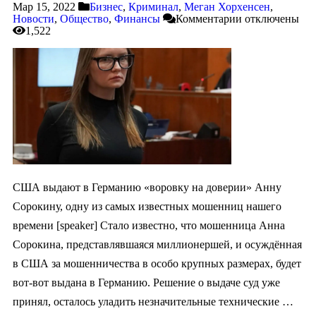
Мар 15, 2022
Бизнес
,
Криминал
,
Меган Хорхенсен
,
Новости
,
Общество
,
Финансы
Комментарии
отключены
1,522
США выдают в Германию «воровку на доверии» Анну
Сорокину, одну из самых известных мошенниц нашего
времени [speaker] Стало известно, что мошенница Анна
Сорокина, представлявшаяся миллионершей, и осуждённая
в США за мошенничества в особо крупных размерах, будет
вот-вот выдана в Германию. Решение о выдаче суд уже
принял, осталось уладить незначительные технические …