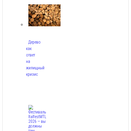
2026
Дерево
как
ответ
на
жилищный
кризис
Авг
7,
2026