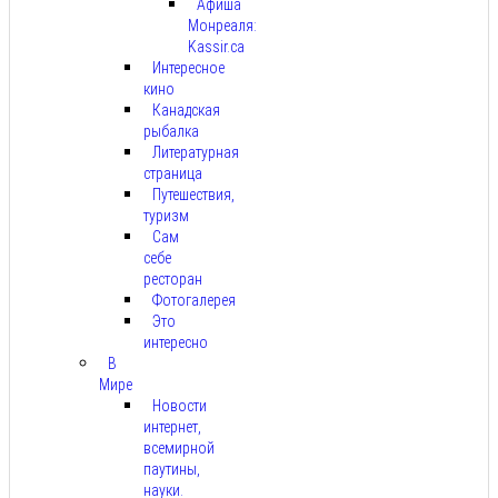
Афиша
Монреаля:
Kassir.ca
Интересное
кино
Канадская
рыбалка
Литературная
страница
Путешествия,
туризм
Сам
себе
ресторан
Фотогалерея
Это
интересно
В
Мире
Новости
интернет,
всемирной
паутины,
науки.