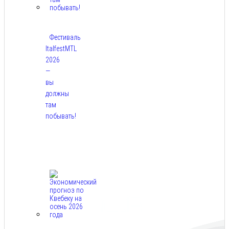
Фестиваль
ItalfestMTL
2026
—
вы
должны
там
побывать!
Авг
7,
2026