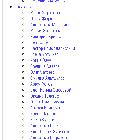
Сообщить новость
Авторы
Меган Хорхенсен
Ольга Федак
Александра Мельникова
Мария Золотова
Виктория Христова
Лев Голберг
Пастор Приск Лалиссини
Елена Богуцкая
Ирина Davy
Эвелина Азаева
Олег Матвеев
Эмилия Альтшулер
Артем Ротов
Блог Ирины Сысоевой
Оксана Толстых
Ольга Павловская
Андрей Иришкин
Ирина Павлова
Елена Курагина
Александр Ресин
Блог Сергея Зинченко
Александр Петраков