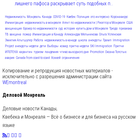
лишнего пафоса раскрывает суть подобных п...
Недвижимость
Монреаль
Канада
COVID-19
Квебек
Полиция
это интересно
Коронавирус
Иммиграция
недвижимость в монреале
Агент по недвижимости | Риэлтор в Монреале
США
вакцинация
брокер по недвижимости
суд
история
купить дом в Монреале
Трюдо
прививка
ТВ
вакцина
пожар
Иммиграция в Канаду
Александра Мельникова
Ольга Успенская
Эмилия Альтшулер
Работа
недвижимость в канаде
школа
анекдоты
Трамп
Immigration
Project
анекдоты недели
дети
Выборы
ковид
притча недели
SKI Immigration
Притчи
ИПОТЕКА
карантин
туризм
пандемия
чтиво выходного дня
Promotion
Оксана Толстых
авария
Canada from coast to coast
Хоккей
ограничения
Копирование и репродукция новостных материалов -
исключительно с разрешения администрации сайта
WEmontreal
Деловой Монреаль
Деловые новости Канады,
Квебека и Монреаля — Всё о бизнесе и для бизнеса на русском
языке