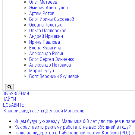
Олег Матвеев
Эмилия Альтшулер
Артем Ротов
Блог Ирины Сысоевой
Оксана Толстых
Ольга Павловская
Андрей Иришкин
Ирина Павлова
Елена Курагина
Александр Ресин
Блог Сергея Зинченко
Александр Петраков
Марин Гузун
Болг Вероники Якушевой
ОБЪЯВЛЕНИЯ
НАЙТИ
ДОБАВИТЬ
Классифайд газеты Деловой Монреаль
Ищем будущую звезду! Мальчика 6-8 лет для танцев в пар
Как заставить рекламу работать на вас 365 дней в году?
Гонка за лидерство в Либеральной партии Квебека (PLQ) с