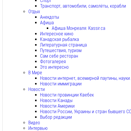
Спорт
Транспорт, автомобили, самолёты, корабли
Отдых
Анекдоты
Афиша
Афиша Монреаля: Kassir.ca
Интересное кино
Канадская рыбалка
Литературная страница
Путешествия, туризм
Сам себе ресторан
Фотогалерея
Это интересно
В Мире
Новости интернет, всемирной паутины, науки
Новости иммиграции
Новости
Новости провинции Квебек
Новости Канады
Новости Америки
Новости России, Украины и стран бывшего С
Выбор редакции
Видео
Интервью