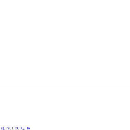
е
тартует сегодня