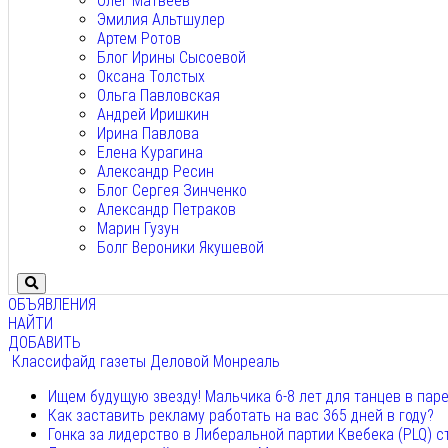
Олег Матвеев
Эмилия Альтшулер
Артем Ротов
Блог Ирины Сысоевой
Оксана Толстых
Ольга Павловская
Андрей Иришкин
Ирина Павлова
Елена Курагина
Александр Ресин
Блог Сергея Зинченко
Александр Петраков
Марин Гузун
Болг Вероники Якушевой
ОБЪЯВЛЕНИЯ
НАЙТИ
ДОБАВИТЬ
Классифайд газеты Деловой Монреаль
Ищем будущую звезду! Мальчика 6-8 лет для танцев в пар
Как заставить рекламу работать на вас 365 дней в году?
Гонка за лидерство в Либеральной партии Квебека (PLQ) с