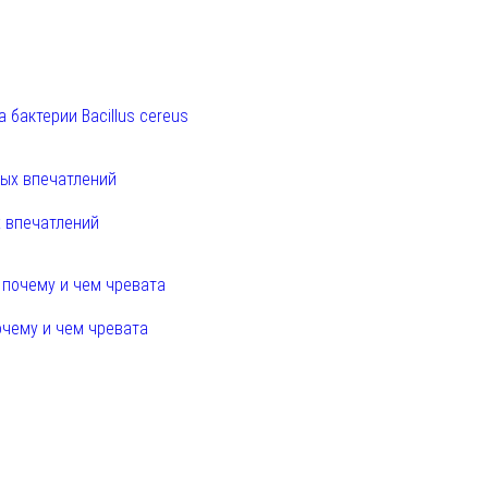
 бактерии Bacillus cereus
х впечатлений
очему и чем чревата