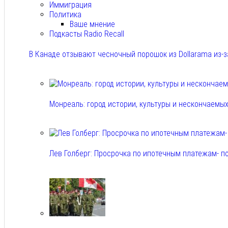
Иммиграция
Политика
Ваше мнение
Подкасты Radio Recall
В Канаде отзывают чесночный порошок из Dollarama из-за
Авг 8, 2026
Монреаль: город истории, культуры и нескончаемы
Авг 8, 2026
Лев Голберг: Просрочка по ипотечным платежам- п
Авг 8, 2026