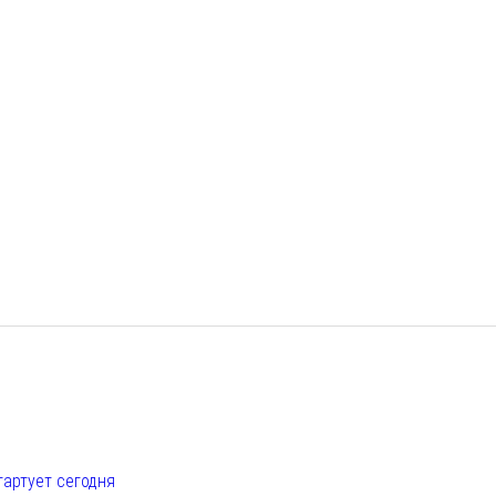
е
тартует сегодня