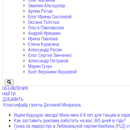
Олег Матвеев
Эмилия Альтшулер
Артем Ротов
Блог Ирины Сысоевой
Оксана Толстых
Ольга Павловская
Андрей Иришкин
Ирина Павлова
Елена Курагина
Александр Ресин
Блог Сергея Зинченко
Александр Петраков
Марин Гузун
Болг Вероники Якушевой
ОБЪЯВЛЕНИЯ
НАЙТИ
ДОБАВИТЬ
Классифайд газеты Деловой Монреаль
Ищем будущую звезду! Мальчика 6-8 лет для танцев в пар
Как заставить рекламу работать на вас 365 дней в году?
Гонка за лидерство в Либеральной партии Квебека (PLQ) с