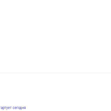
е
тартует сегодня