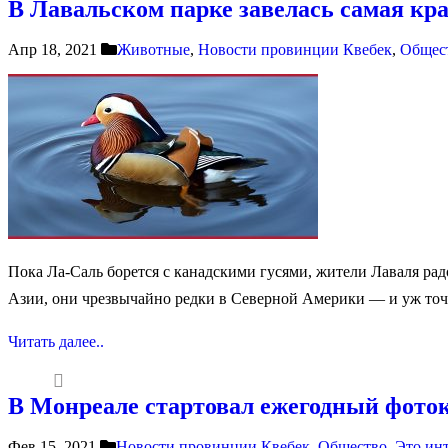
В Лавальском парке завелась самая кр
Апр 18, 2021
Животные
,
Новости провинции Квебек
,
Общес
Пока Ла-Саль борется с канадскими гусями, жители Лаваля радо
Азии, они чрезвычайно редки в Северной Америки — и уж точн
Читать далее..
В Монреале стартовал ежегодный фото
Фев 15, 2021
Новости провинции Квебек
,
Общество
,
Это ин