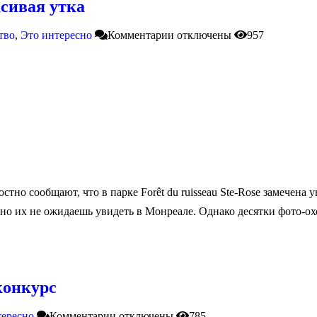
асивая утка
тво
,
Это интересно
Комментарии
отключены
957
стно сообщают, что в парке Forêt du ruisseau Ste-Rose замечена
о их не ожидаешь увидеть в Монреале. Однако десятки фото-ох
конкурс
тересно
Комментарии
отключены
785