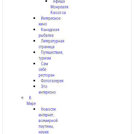
Афиша
Монреаля:
Kassir.ca
Интересное
кино
Канадская
рыбалка
Литературная
страница
Путешествия,
туризм
Сам
себе
ресторан
Фотогалерея
Это
интересно
В
Мире
Новости
интернет,
всемирной
паутины,
науки.