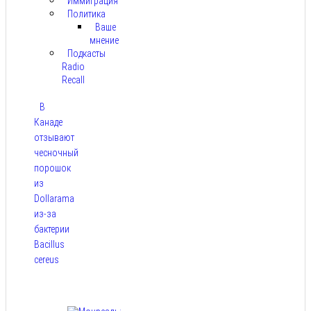
Иммиграция
Политика
Ваше
мнение
Подкасты
Radio
Recall
В
Канаде
отзывают
чесночный
порошок
из
Dollarama
из-за
бактерии
Bacillus
cereus
Авг 8,
2026