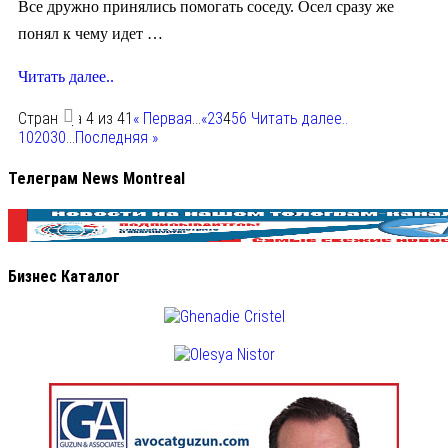
Все дружно принялись помогать соседу. Осел сразу же
понял к чему идет …
Читать далее..
Страница 4 из 41
« Первая
...
«
2
3
4
5
6
Читать далее..
10
20
30
...
Последняя »
Телеграм News Montreal
Бизнес Каталог