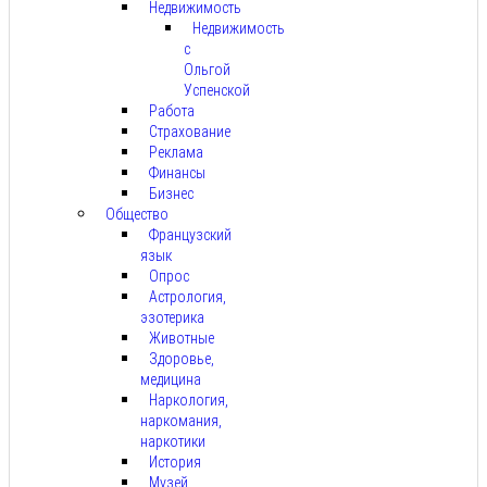
Недвижимость
Недвижимость
с
Ольгой
Успенской
Работа
Страхование
Реклама
Финансы
Бизнес
Общество
Французский
язык
Опрос
Астрология,
эзотерика
Животные
Здоровье,
медицина
Наркология,
наркомания,
наркотики
История
Музей