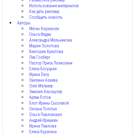
Разместить рекламу
Использование материалов
Как дать рекламу
Сообщить новость
Авторы
Меган Хорхенсен
Ольга Федак
Александра Мельникова
Мария Золотова
Виктория Христова
Лев Голберг
Пастор Приск Лалиссини
Елена Богуцкая
Ирина Davy
Эвелина Азаева
Олег Матвеев
Эмилия Альтшулер
Артем Ротов
Блог Ирины Сысоевой
Оксана Толстых
Ольга Павловская
Андрей Иришкин
Ирина Павлова
Елена Курагина