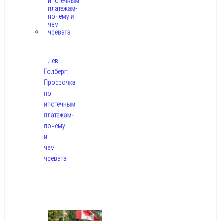
Лев
Голберг:
Просрочка
по
ипотечным
платежам-
почему
и
чем
чревата
Авг
8,
2026