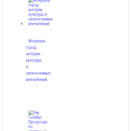
Монреаль:
город
истории,
культуры
и
нескончаемых
впечатлений
Авг
8,
2026