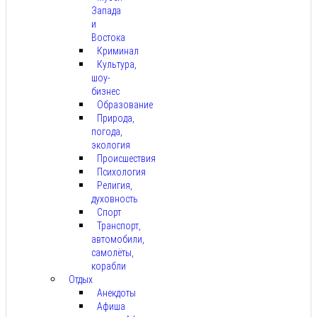
Запада
и
Востока
Криминал
Культура,
шоу-
бизнес
Образование
Природа,
погода,
экология
Происшествия
Психология
Религия,
духовность
Спорт
Транспорт,
автомобили,
самолёты,
корабли
Отдых
Анекдоты
Афиша