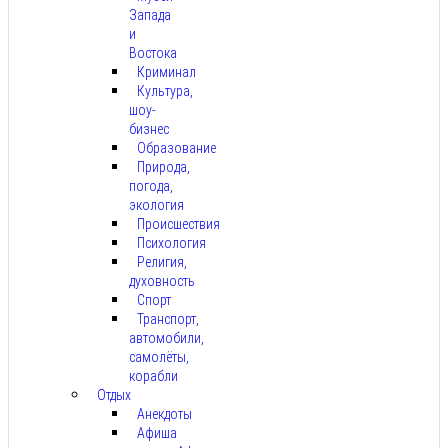
Запада
и
Востока
Криминал
Культура,
шоу-
бизнес
Образование
Природа,
погода,
экология
Происшествия
Психология
Религия,
духовность
Спорт
Транспорт,
автомобили,
самолёты,
корабли
Отдых
Анекдоты
Афиша