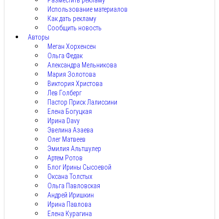
Разместить рекламу
Использование материалов
Как дать рекламу
Сообщить новость
Авторы
Меган Хорхенсен
Ольга Федак
Александра Мельникова
Мария Золотова
Виктория Христова
Лев Голберг
Пастор Приск Лалиссини
Елена Богуцкая
Ирина Davy
Эвелина Азаева
Олег Матвеев
Эмилия Альтшулер
Артем Ротов
Блог Ирины Сысоевой
Оксана Толстых
Ольга Павловская
Андрей Иришкин
Ирина Павлова
Елена Курагина