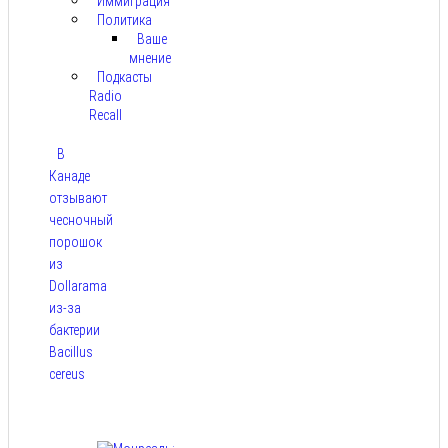
Иммиграция
Политика
Ваше
мнение
Подкасты
Radio
Recall
В
Канаде
отзывают
чесночный
порошок
из
Dollarama
из-за
бактерии
Bacillus
cereus
Авг 8,
2026