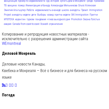
вакцинация
брокер по недвижимости
суд
история
купить дом в Монреале
Трюдо
прививка
ТВ
вакцина
пожар
Иммиграция в Канаду
Александра Мельникова
Ольга Успенская
Эмилия Альтшулер
Работа
недвижимость в канаде
школа
анекдоты
Трамп
Immigration
Project
анекдоты недели
дети
Выборы
ковид
притча недели
SKI Immigration
Притчи
ИПОТЕКА
карантин
туризм
пандемия
чтиво выходного дня
Promotion
Оксана Толстых
авария
Canada from coast to coast
Хоккей
ограничения
Копирование и репродукция новостных материалов -
исключительно с разрешения администрации сайта
WEmontreal
Деловой Монреаль
Деловые новости Канады,
Квебека и Монреаля — Всё о бизнесе и для бизнеса на русском
языке
Погода
C
27