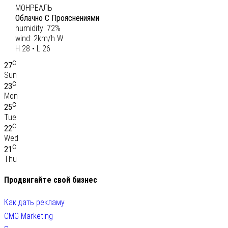
МОНРЕАЛЬ
Облачно С Прояснениями
humidity: 72%
wind: 2km/h W
H 28 • L 26
C
27
Sun
C
23
Mon
C
25
Tue
C
22
Wed
C
21
Thu
Продвигайте свой бизнес
Как дать рекламу
CMG Marketing