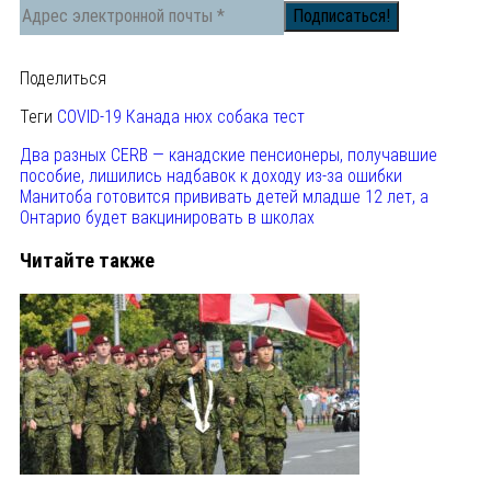
Поделиться
Теги
COVID-19
Канада
нюх
собака
тест
Два разных CERB — канадские пенсионеры, получавшие
пособие, лишились надбавок к доходу из-за ошибки
Манитоба готовится прививать детей младше 12 лет, а
Онтарио будет вакцинировать в школах
Читайте также