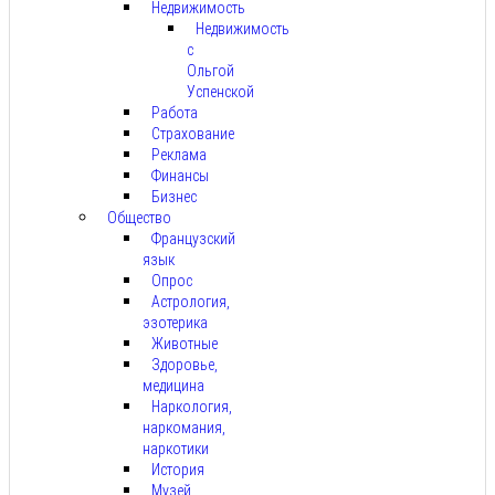
Недвижимость
Недвижимость
с
Ольгой
Успенской
Работа
Страхование
Реклама
Финансы
Бизнес
Общество
Французский
язык
Опрос
Астрология,
эзотерика
Животные
Здоровье,
медицина
Наркология,
наркомания,
наркотики
История
Музей