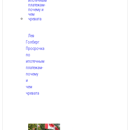
Лев
Голберг:
Просрочка
по
ипотечным
платежам-
почему
и
чем
чревата
Авг
8,
2026