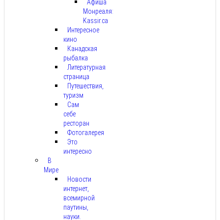
Афиша
Монреаля:
Kassir.ca
Интересное
кино
Канадская
рыбалка
Литературная
страница
Путешествия,
туризм
Сам
себе
ресторан
Фотогалерея
Это
интересно
В
Мире
Новости
интернет,
всемирной
паутины,
науки.