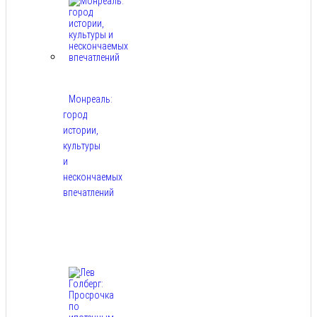
Монреаль:
город
истории,
культуры
и
нескончаемых
впечатлений
Авг
8,
2026