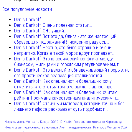
Все популярные новости
Denis Dankoff: .....
Denis Dankoff: Очень полезная статья...
Denis Dankoff: ОН лучший...
Denis Dankoff: Вот это да, Ольга - это же настоящий
образец для подражания! Я искренне радуюсь...
Denis Dankoff: Честно, это было страшно и очень
неприятно. Когда в такой мороз вдруг пропадает...
Denis Dankoff: Это классический конфликт между
бизнесом, жильцами и городским регулированием, г...
Denis Dankoff: Это важный и обнадеживающий прорыв, но
его практическая реализация сталкивается...
Denis Dankoff: Как специалист и болельщик, хочу
отметить, что статья точно уловила главное: про...
Denis Dankoff: Как специалист и болельщик, считаю
рейтинг Пронмана качественным аналитическим п...
Denis Dankoff: Отличный материал, который точно и без
лишнего пафоса раскрывает суть подобных п...
Недвижимость
Монреаль
Канада
COVID-19
Квебек
Полиция
это интересно
Коронавирус
Иммиграция
недвижимость в монреале
Агент по недвижимости | Риэлтор в Монреале
США