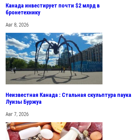
Канада инвестирует почти $2 млрд в
бронетехнику
Авг 8, 2026
Неизвестная Канада : Стальная скульптура паука
Луизы Буржуа
Авг 7, 2026