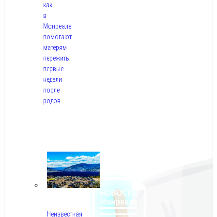
как
в
Монреале
помогают
матерям
пережить
первые
недели
после
родов
Авг
5,
2026
Неизвестная