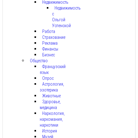
Недвижимость
Недвижимость
с
Ольгой
Успенской
Работа
Страхование
Реклама
Финансы
Бизнес
Общество
Французский
язык
Опрос
Астрология,
эзотерика
Животные
Здоровье,
медицина
Наркология,
наркомания,
наркотики
История
Музей