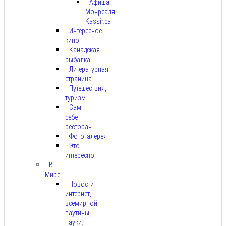
Афиша
Монреаля:
Kassir.ca
Интересное
кино
Канадская
рыбалка
Литературная
страница
Путешествия,
туризм
Сам
себе
ресторан
Фотогалерея
Это
интересно
В
Мире
Новости
интернет,
всемирной
паутины,
науки.