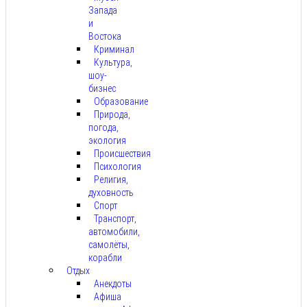
Запада
и
Востока
Криминал
Культура,
шоу-
бизнес
Образование
Природа,
погода,
экология
Происшествия
Психология
Религия,
духовность
Спорт
Транспорт,
автомобили,
самолёты,
корабли
Отдых
Анекдоты
Афиша