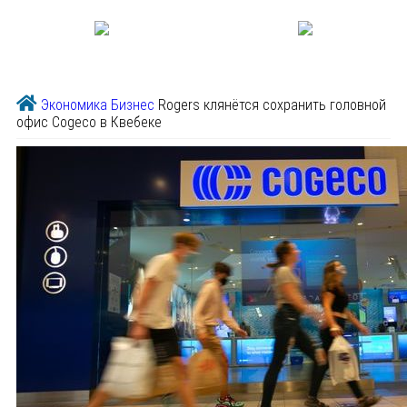
Экономика
Бизнес
Rogers клянётся сохранить головной
офис Cogeco в Квебеке