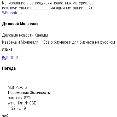
Копирование и репродукция новостных материалов -
исключительно с разрешения администрации сайта
WEmontreal
Деловой Монреаль
Деловые новости Канады,
Квебека и Монреаля — Всё о бизнесе и для бизнеса на русском
языке
Погода
C
21
МОНРЕАЛЬ
Переменная Облачность
humidity: 82%
wind: 1km/h SSE
H 22 • L 19
C
30