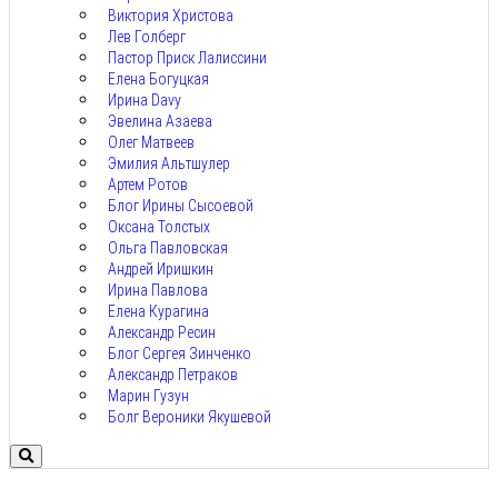
Виктория Христова
Лев Голберг
Пастор Приск Лалиссини
Елена Богуцкая
Ирина Davy
Эвелина Азаева
Олег Матвеев
Эмилия Альтшулер
Артем Ротов
Блог Ирины Сысоевой
Оксана Толстых
Ольга Павловская
Андрей Иришкин
Ирина Павлова
Елена Курагина
Александр Ресин
Блог Сергея Зинченко
Александр Петраков
Марин Гузун
Болг Вероники Якушевой