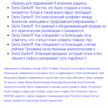
образец для подражания! Я искренне радуюсь...
Denis Dankoff: Честно, это было страшно и очень
неприятно. Когда в такой мороз вдруг пропадает...
Denis Dankoff: Это классический конфликт между
бизнесом, жильцами и городским регулированием, г...
Denis Dankoff: Это важный и обнадеживающий прорыв, но
его практическая реализация сталкивается...
Denis Dankoff: Как специалист и болельщик, хочу
отметить, что статья точно уловила главное: про...
Denis Dankoff: Как специалист и болельщик, считаю
рейтинг Пронмана качественным аналитическим п...
Denis Dankoff: Отличный материал, который точно и без
лишнего пафоса раскрывает суть подобных п...
Недвижимость
Монреаль
Канада
COVID-19
Квебек
Полиция
это интересно
Коронавирус
Иммиграция
недвижимость в монреале
Агент по недвижимости | Риэлтор в Монреале
США
вакцинация
брокер по недвижимости
суд
история
купить дом в Монреале
Трюдо
прививка
ТВ
вакцина
пожар
Иммиграция в Канаду
Александра Мельникова
Ольга Успенская
Эмилия Альтшулер
Работа
недвижимость в канаде
школа
анекдоты
Трамп
Immigration
Project
анекдоты недели
дети
Выборы
ковид
притча недели
SKI Immigration
Притчи
ИПОТЕКА
карантин
туризм
пандемия
чтиво выходного дня
Promotion
Оксана Толстых
авария
Canada from coast to coast
Хоккей
ограничения