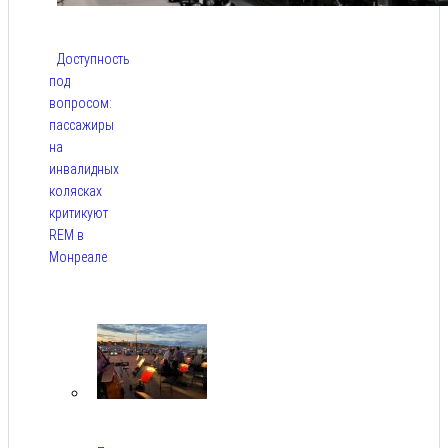
Доступность
под
вопросом:
пассажиры
на
инвалидных
колясках
критикуют
REM в
Монреале
Авг 5,
2026