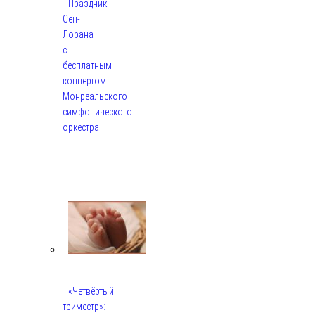
Праздник
Сен-
Лорана
с
бесплатным
концертом
Монреальского
симфонического
оркестра
Авг
5,
2026
«Четвёртый
триместр»: