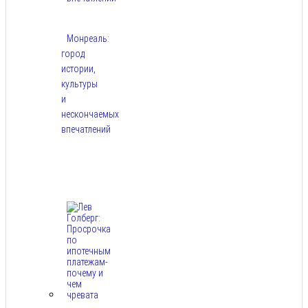
Монреаль:
город
истории,
культуры
и
нескончаемых
впечатлений
Авг
8,
2026