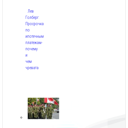
Лев
Голберг:
Просрочка
по
ипотечным
платежам-
почему
и
чем
чревата
Авг
8,
2026