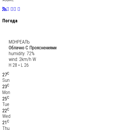
Погода
C
27
МОНРЕАЛЬ
Облачно С Прояснениями
humidity: 72%
wind: 2km/h W
H 28 • L 26
C
27
Sun
C
23
Mon
C
25
Tue
C
22
Wed
C
21
Thu