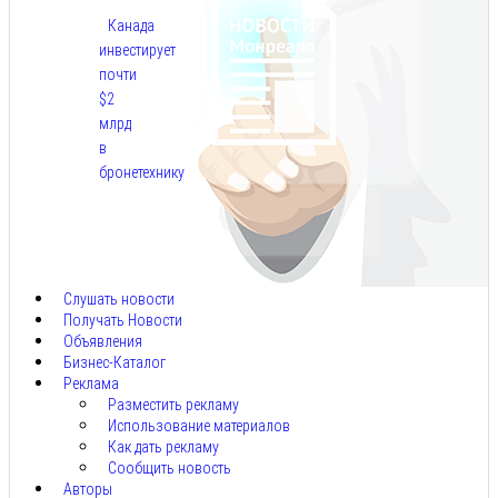
Канада
инвестирует
почти
$2
млрд
в
бронетехнику
Авг
8,
2026
Слушать новости
Получать Новости
Объявления
Бизнес-Каталог
Реклама
Разместить рекламу
Использование материалов
Как дать рекламу
Сообщить новость
Авторы