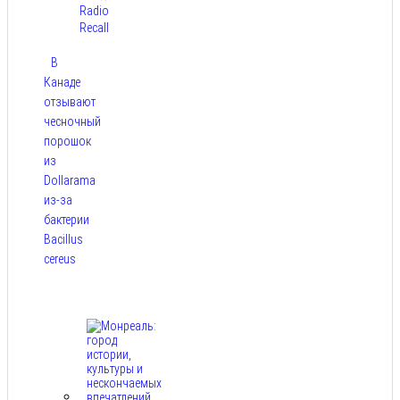
Radio
Recall
В
Канаде
отзывают
чесночный
порошок
из
Dollarama
из-за
бактерии
Bacillus
cereus
Авг 8,
2026