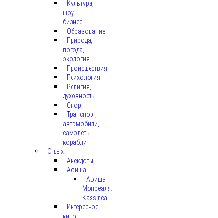
Культура,
шоу-
бизнес
Образование
Природа,
погода,
экология
Происшествия
Психология
Религия,
духовность
Спорт
Транспорт,
автомобили,
самолёты,
корабли
Отдых
Анекдоты
Афиша
Афиша
Монреаля:
Kassir.ca
Интересное
кино