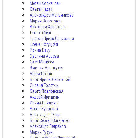
Меган Хорхенсен
Ольга Федак
Александра Мельникова
Мария Золотова
Виктория Христова
Лев Голберг
Пастор Приск Лалиссини
Елена Богуцкая
Ирина Davy
Эвелина Азаева
Олег Матвеев
Эмилия Альтшулер
Артем Ротов
Блог Ирины Сысоевой
Оксана Толстых
Ольга Павловская
Андрей Иришкин
Ирина Павлова
Елена Курагина
Александр Ресин
Блог Сергея Зинченко
Александр Петраков
Марин Гузун