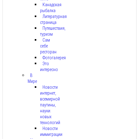
Канадская
рыбалка
Литературная
страница
Путешествия,
туризм
Сам
себе
ресторан
Фотогалерея
Это
интересно
В
Мире
Новости
интернет,
всемирной
паутины,
науки.
новых
технологий
Новости
иммиграции