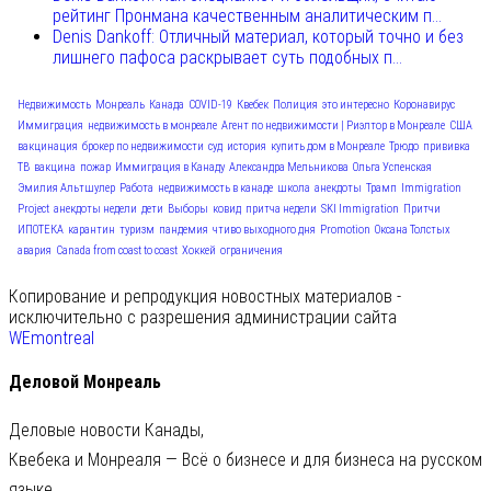
рейтинг Пронмана качественным аналитическим п...
Denis Dankoff: Отличный материал, который точно и без
лишнего пафоса раскрывает суть подобных п...
Недвижимость
Монреаль
Канада
COVID-19
Квебек
Полиция
это интересно
Коронавирус
Иммиграция
недвижимость в монреале
Агент по недвижимости | Риэлтор в Монреале
США
вакцинация
брокер по недвижимости
суд
история
купить дом в Монреале
Трюдо
прививка
ТВ
вакцина
пожар
Иммиграция в Канаду
Александра Мельникова
Ольга Успенская
Эмилия Альтшулер
Работа
недвижимость в канаде
школа
анекдоты
Трамп
Immigration
Project
анекдоты недели
дети
Выборы
ковид
притча недели
SKI Immigration
Притчи
ИПОТЕКА
карантин
туризм
пандемия
чтиво выходного дня
Promotion
Оксана Толстых
авария
Canada from coast to coast
Хоккей
ограничения
Копирование и репродукция новостных материалов -
исключительно с разрешения администрации сайта
WEmontreal
Деловой Монреаль
Деловые новости Канады,
Квебека и Монреаля — Всё о бизнесе и для бизнеса на русском
языке