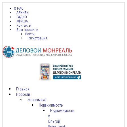
О НАС
АРХИВЫ
РАДИО
АФИША
Контакты
Ваш профиль
Войти
Регистрация
Главная
Новости
Экономика
Недвижимость
Недвижимость
с
Ольгой
Успенской