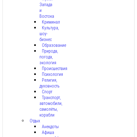
Запада
и
Востока
Криминал
Культура,
шоу-
бизнес
Образование
Природа,
погода,
экология
Происшествия
Психология
Религия,
духовность
Спорт
Транспорт,
автомобили,
самолёты,
корабли
Отдых
Анекдоты
Афиша