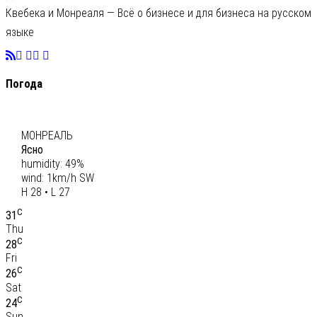
Квебека и Монреаля — Всё о бизнесе и для бизнеса на русском
языке
Погода
C
28
МОНРЕАЛЬ
Ясно
humidity: 49%
wind: 1km/h SW
H 28 • L 27
C
31
Thu
C
28
Fri
C
26
Sat
C
24
Sun