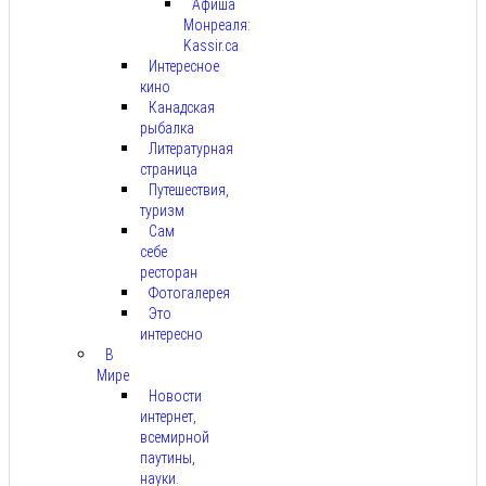
Афиша
Монреаля:
Kassir.ca
Интересное
кино
Канадская
рыбалка
Литературная
страница
Путешествия,
туризм
Сам
себе
ресторан
Фотогалерея
Это
интересно
В
Мире
Новости
интернет,
всемирной
паутины,
науки.