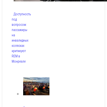
Доступность
под
вопросом:
пассажиры
на
инвалидных
колясках
критикуют
REM в
Монреале
Авг 5,
2026