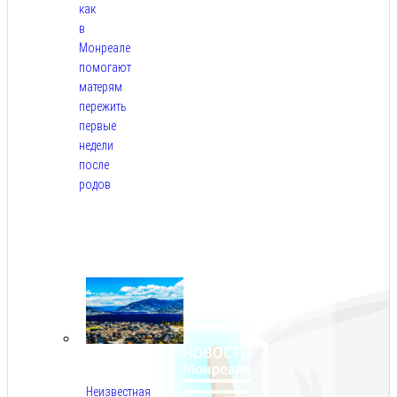
как
в
Монреале
помогают
матерям
пережить
первые
недели
после
родов
Авг
5,
2026
Неизвестная