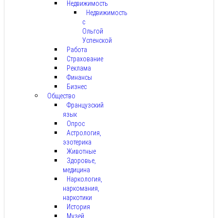
Недвижимость
Недвижимость
с
Ольгой
Успенской
Работа
Страхование
Реклама
Финансы
Бизнес
Общество
Французский
язык
Опрос
Астрология,
эзотерика
Животные
Здоровье,
медицина
Наркология,
наркомания,
наркотики
История
Музей