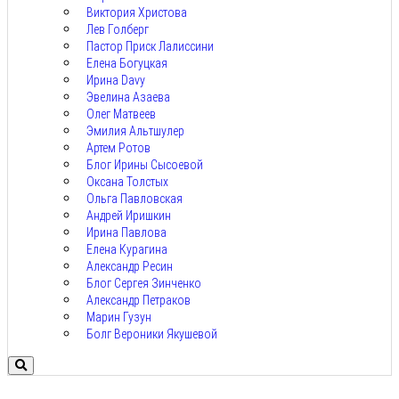
Виктория Христова
Лев Голберг
Пастор Приск Лалиссини
Елена Богуцкая
Ирина Davy
Эвелина Азаева
Олег Матвеев
Эмилия Альтшулер
Артем Ротов
Блог Ирины Сысоевой
Оксана Толстых
Ольга Павловская
Андрей Иришкин
Ирина Павлова
Елена Курагина
Александр Ресин
Блог Сергея Зинченко
Александр Петраков
Марин Гузун
Болг Вероники Якушевой