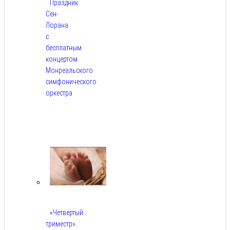
Праздник
Сен-
Лорана
с
бесплатным
концертом
Монреальского
симфонического
оркестра
Авг
5,
2026
«Четвёртый
триместр»: