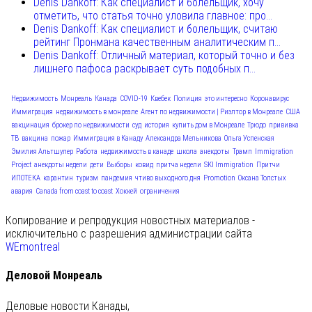
Denis Dankoff: Как специалист и болельщик, хочу
отметить, что статья точно уловила главное: про...
Denis Dankoff: Как специалист и болельщик, считаю
рейтинг Пронмана качественным аналитическим п...
Denis Dankoff: Отличный материал, который точно и без
лишнего пафоса раскрывает суть подобных п...
Недвижимость
Монреаль
Канада
COVID-19
Квебек
Полиция
это интересно
Коронавирус
Иммиграция
недвижимость в монреале
Агент по недвижимости | Риэлтор в Монреале
США
вакцинация
брокер по недвижимости
суд
история
купить дом в Монреале
Трюдо
прививка
ТВ
вакцина
пожар
Иммиграция в Канаду
Александра Мельникова
Ольга Успенская
Эмилия Альтшулер
Работа
недвижимость в канаде
школа
анекдоты
Трамп
Immigration
Project
анекдоты недели
дети
Выборы
ковид
притча недели
SKI Immigration
Притчи
ИПОТЕКА
карантин
туризм
пандемия
чтиво выходного дня
Promotion
Оксана Толстых
авария
Canada from coast to coast
Хоккей
ограничения
Копирование и репродукция новостных материалов -
исключительно с разрешения администрации сайта
WEmontreal
Деловой Монреаль
Деловые новости Канады,