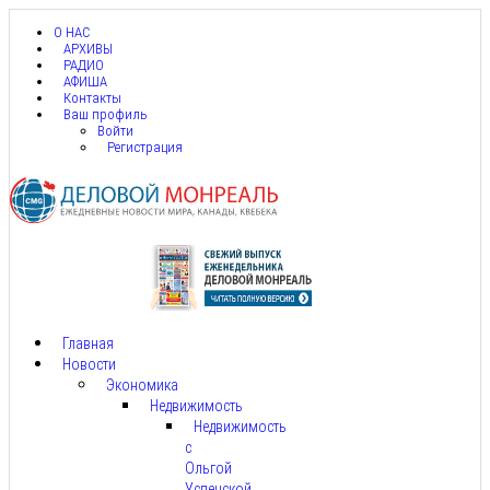
О НАС
АРХИВЫ
РАДИО
АФИША
Контакты
Ваш профиль
Войти
Регистрация
Главная
Новости
Экономика
Недвижимость
Недвижимость
с
Ольгой
Успенской