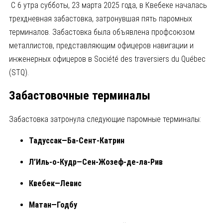
С 6 утра субботы, 23 марта 2025 года, в Квебеке началась
трехдневная забастовка, затронувшая пять паромных
терминалов. Забастовка была объявлена профсоюзом
металлистов, представляющим офицеров навигации и
инженерных офицеров в Société des traversiers du Québec
(STQ).
Забастовочные терминалы
Забастовка затронула следующие паромные терминалы:
Тадуссак—Ба-Сент-Катрин
Л’Иль-о-Кудр—Сен-Жозеф-де-ла-Рив
Квебек—Левис
Матан—Годбу