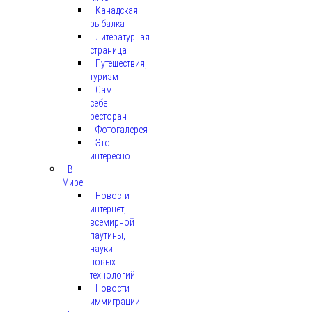
Канадская
рыбалка
Литературная
страница
Путешествия,
туризм
Сам
себе
ресторан
Фотогалерея
Это
интересно
В
Мире
Новости
интернет,
всемирной
паутины,
науки.
новых
технологий
Новости
иммиграции