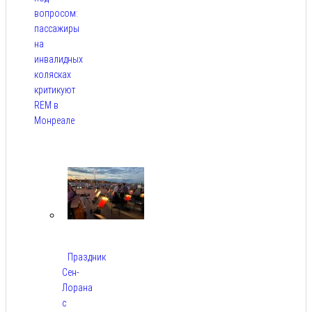
вопросом:
пассажиры
на
инвалидных
колясках
критикуют
REM в
Монреале
Авг 5,
2026
Праздник
Сен-
Лорана
с