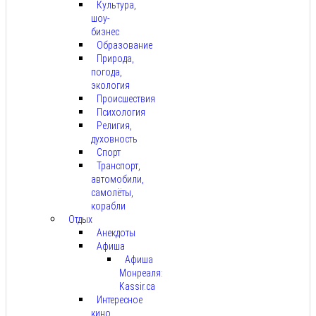
Культура,
шоу-
бизнес
Образование
Природа,
погода,
экология
Происшествия
Психология
Религия,
духовность
Спорт
Транспорт,
автомобили,
самолёты,
корабли
Отдых
Анекдоты
Афиша
Афиша
Монреаля:
Kassir.ca
Интересное
кино