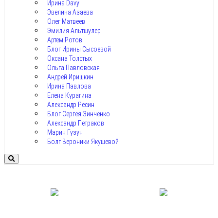
Ирина Davy
Эвелина Азаева
Олег Матвеев
Эмилия Альтшулер
Артем Ротов
Блог Ирины Сысоевой
Оксана Толстых
Ольга Павловская
Андрей Иришкин
Ирина Павлова
Елена Курагина
Александр Ресин
Блог Сергея Зинченко
Александр Петраков
Марин Гузун
Болг Вероники Якушевой