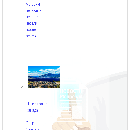
матерям
пережить
первые
недели
после
родов
Авг
5,
2026
Неизвестная
Канада
:
Озеро
Оканаган