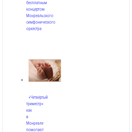
бесплатным
концертом
Монреальского
симфонического
оркестра
Авг
5,
2026
«Четвёртый
триместр»:
как
в
Монреале
помогают