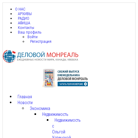
О НАС
АРХИВЫ
РАДИО
АФИША
Контакты
Ваш профиль
Войти
Регистрация
Главная
Новости
Экономика
Недвижимость
Недвижимость
с
Ольгой
Успенской