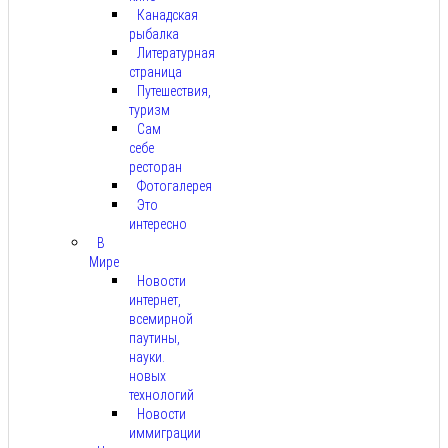
Канадская
рыбалка
Литературная
страница
Путешествия,
туризм
Сам
себе
ресторан
Фотогалерея
Это
интересно
В
Мире
Новости
интернет,
всемирной
паутины,
науки.
новых
технологий
Новости
иммиграции