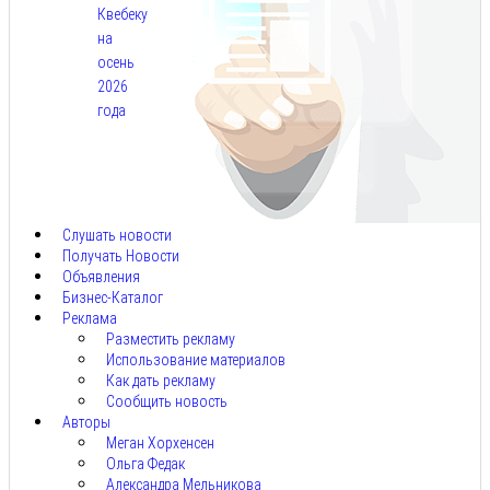
Квебеку
на
осень
2026
года
Авг
7,
2026
Слушать новости
Получать Новости
Объявления
Бизнес-Каталог
Реклама
Разместить рекламу
Использование материалов
Как дать рекламу
Сообщить новость
Авторы
Меган Хорхенсен
Ольга Федак
Александра Мельникова