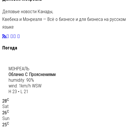
Деловые новости Канады,
Квебека и Монреаля — Всё о бизнесе и для бизнеса на русском
языке
Погода
C
22
МОНРЕАЛЬ
Облачно С Прояснениями
humidity: 90%
wind: 1km/h WSW
H 23 • L 21
C
28
Sat
C
26
Sun
C
25