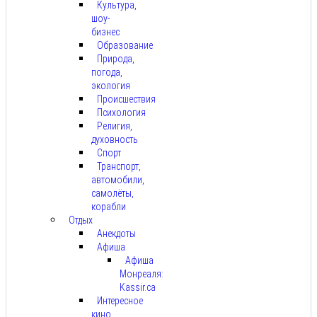
Культура,
шоу-
бизнес
Образование
Природа,
погода,
экология
Происшествия
Психология
Религия,
духовность
Спорт
Транспорт,
автомобили,
самолёты,
корабли
Отдых
Анекдоты
Афиша
Афиша
Монреаля:
Kassir.ca
Интересное
кино