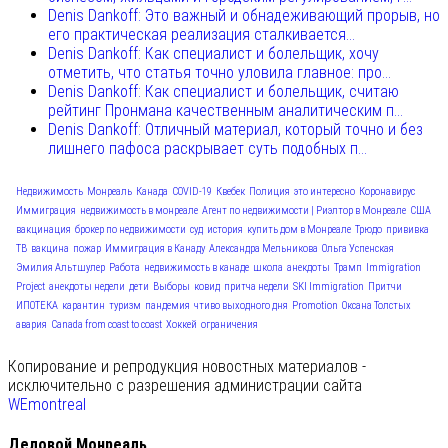
Denis Dankoff: Это важный и обнадеживающий прорыв, но
его практическая реализация сталкивается...
Denis Dankoff: Как специалист и болельщик, хочу
отметить, что статья точно уловила главное: про...
Denis Dankoff: Как специалист и болельщик, считаю
рейтинг Пронмана качественным аналитическим п...
Denis Dankoff: Отличный материал, который точно и без
лишнего пафоса раскрывает суть подобных п...
Недвижимость
Монреаль
Канада
COVID-19
Квебек
Полиция
это интересно
Коронавирус
Иммиграция
недвижимость в монреале
Агент по недвижимости | Риэлтор в Монреале
США
вакцинация
брокер по недвижимости
суд
история
купить дом в Монреале
Трюдо
прививка
ТВ
вакцина
пожар
Иммиграция в Канаду
Александра Мельникова
Ольга Успенская
Эмилия Альтшулер
Работа
недвижимость в канаде
школа
анекдоты
Трамп
Immigration
Project
анекдоты недели
дети
Выборы
ковид
притча недели
SKI Immigration
Притчи
ИПОТЕКА
карантин
туризм
пандемия
чтиво выходного дня
Promotion
Оксана Толстых
авария
Canada from coast to coast
Хоккей
ограничения
Копирование и репродукция новостных материалов -
исключительно с разрешения администрации сайта
WEmontreal
Деловой Монреаль