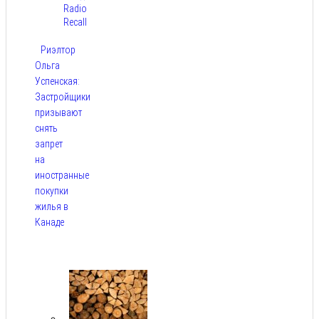
Radio
Recall
Риэлтор
Ольга
Успенская:
Застройщики
призывают
снять
запрет
на
иностранные
покупки
жилья в
Канаде
Авг 7,
2026