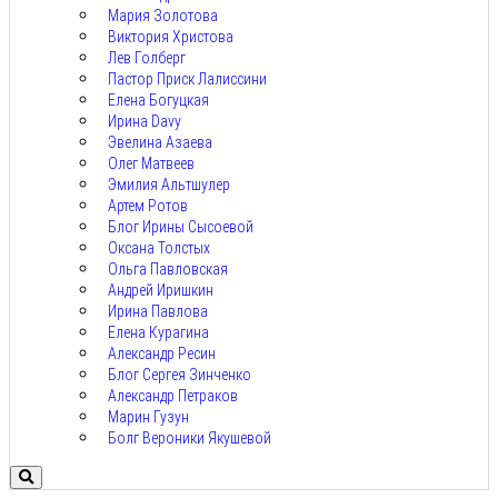
Мария Золотова
Виктория Христова
Лев Голберг
Пастор Приск Лалиссини
Елена Богуцкая
Ирина Davy
Эвелина Азаева
Олег Матвеев
Эмилия Альтшулер
Артем Ротов
Блог Ирины Сысоевой
Оксана Толстых
Ольга Павловская
Андрей Иришкин
Ирина Павлова
Елена Курагина
Александр Ресин
Блог Сергея Зинченко
Александр Петраков
Марин Гузун
Болг Вероники Якушевой