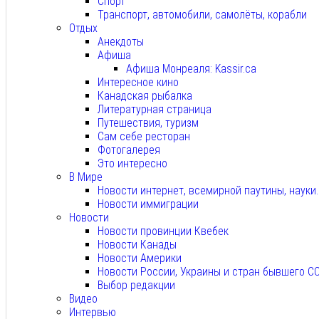
Спорт
Транспорт, автомобили, самолёты, корабли
Отдых
Анекдоты
Афиша
Афиша Монреаля: Kassir.ca
Интересное кино
Канадская рыбалка
Литературная страница
Путешествия, туризм
Сам себе ресторан
Фотогалерея
Это интересно
В Мире
Новости интернет, всемирной паутины, науки
Новости иммиграции
Новости
Новости провинции Квебек
Новости Канады
Новости Америки
Новости России, Украины и стран бывшего С
Выбор редакции
Видео
Интервью