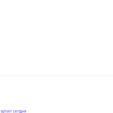
е
тартует сегодня