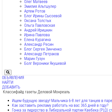
Олег Матвеев
Эмилия Альтшулер
Артем Ротов
Блог Ирины Сысоевой
Оксана Толстых
Ольга Павловская
Андрей Иришкин
Ирина Павлова
Елена Курагина
Александр Ресин
Блог Сергея Зинченко
Александр Петраков
Марин Гузун
Болг Вероники Якушевой
ОБЪЯВЛЕНИЯ
НАЙТИ
ДОБАВИТЬ
Классифайд газеты Деловой Монреаль
Ищем будущую звезду! Мальчика 6-8 лет для танцев в пар
Как заставить рекламу работать на вас 365 дней в году?
Гонка за лидерство в Либеральной партии Квебека (PLQ) с