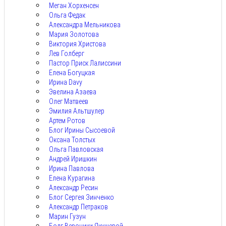
Меган Хорхенсен
Ольга Федак
Александра Мельникова
Мария Золотова
Виктория Христова
Лев Голберг
Пастор Приск Лалиссини
Елена Богуцкая
Ирина Davy
Эвелина Азаева
Олег Матвеев
Эмилия Альтшулер
Артем Ротов
Блог Ирины Сысоевой
Оксана Толстых
Ольга Павловская
Андрей Иришкин
Ирина Павлова
Елена Курагина
Александр Ресин
Блог Сергея Зинченко
Александр Петраков
Марин Гузун