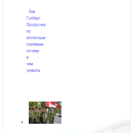
Лев
Голберг:
Просрочка
по
ипотечным
платежам-
почему
и
чем
чревата
Авг
8,
2026