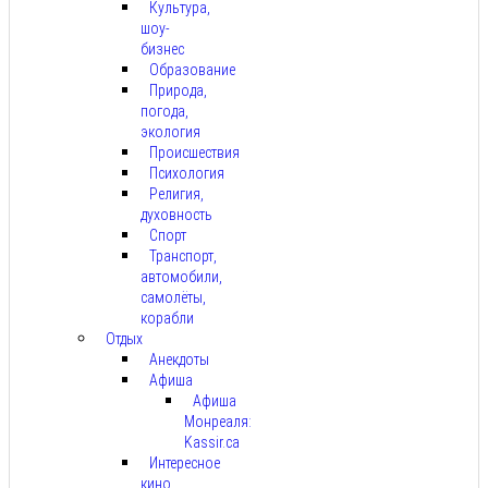
Культура,
шоу-
бизнес
Образование
Природа,
погода,
экология
Происшествия
Психология
Религия,
духовность
Спорт
Транспорт,
автомобили,
самолёты,
корабли
Отдых
Анекдоты
Афиша
Афиша
Монреаля:
Kassir.ca
Интересное
кино