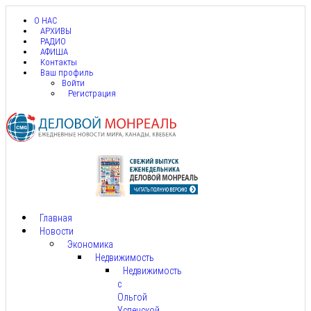
О НАС
АРХИВЫ
РАДИО
АФИША
Контакты
Ваш профиль
Войти
Регистрация
Главная
Новости
Экономика
Недвижимость
Недвижимость
с
Ольгой
Успенской