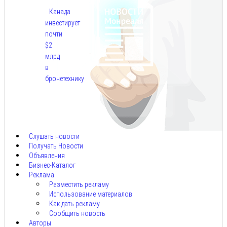
Канада
инвестирует
почти
$2
млрд
в
бронетехнику
Авг
8,
2026
Слушать новости
Получать Новости
Объявления
Бизнес-Каталог
Реклама
Разместить рекламу
Использование материалов
Как дать рекламу
Сообщить новость
Авторы