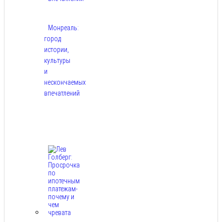
Монреаль:
город
истории,
культуры
и
нескончаемых
впечатлений
Авг
8,
2026