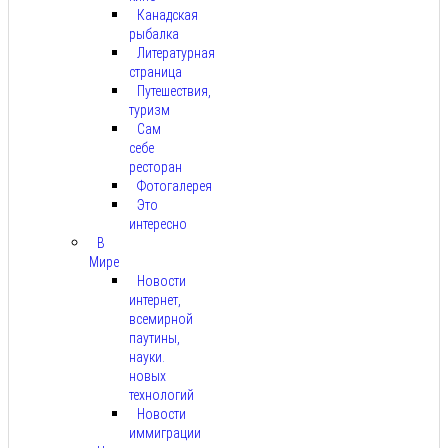
Канадская
рыбалка
Литературная
страница
Путешествия,
туризм
Сам
себе
ресторан
Фотогалерея
Это
интересно
В
Мире
Новости
интернет,
всемирной
паутины,
науки.
новых
технологий
Новости
иммиграции