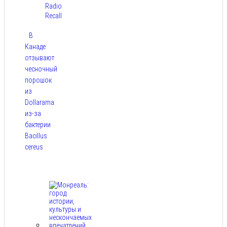
Radio
Recall
В
Канаде
отзывают
чесночный
порошок
из
Dollarama
из-за
бактерии
Bacillus
cereus
Авг 8,
2026