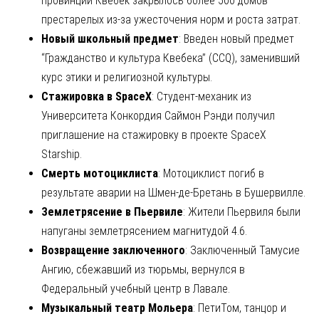
провинции Квебек закрылось более 500 домов
престарелых из-за ужесточения норм и роста затрат.
Новый школьный предмет
: Введен новый предмет
“Гражданство и культура Квебека” (CCQ), заменивший
курс этики и религиозной культуры.
Стажировка в SpaceX
: Студент-механик из
Университета Конкордия Саймон Рэнди получил
приглашение на стажировку в проекте SpaceX
Starship.
Смерть мотоциклиста
: Мотоциклист погиб в
результате аварии на Шмен-де-Бретань в Бушервилле.
Землетрясение в Пьервиле
: Жители Пьервиля были
напуганы землетрясением магнитудой 4.6.
Возвращение заключенного
: Заключенный Тамусие
Ангию, сбежавший из тюрьмы, вернулся в
Федеральный учебный центр в Лавале.
Музыкальный театр Мольера
: ПетиТом, танцор и