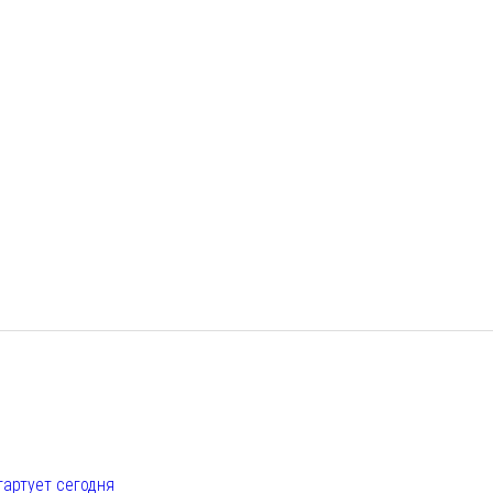
е
тартует сегодня