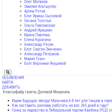
Олег Матвеев
Эмилия Альтшулер
Артем Ротов
Блог Ирины Сысоевой
Оксана Толстых
Ольга Павловская
Андрей Иришкин
Ирина Павлова
Елена Курагина
Александр Ресин
Блог Сергея Зинченко
Александр Петраков
Марин Гузун
Болг Вероники Якушевой
ОБЪЯВЛЕНИЯ
НАЙТИ
ДОБАВИТЬ
Классифайд газеты Деловой Монреаль
Ищем будущую звезду! Мальчика 6-8 лет для танцев в пар
Как заставить рекламу работать на вас 365 дней в году?
Гонка за лидерство в Либеральной партии Квебека (PLQ) с